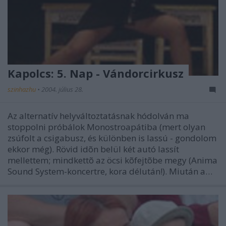
Kapolcs: 5. Nap - Vándorcirkusz
szinhazhu
•
2004. július 28.
Az alternatív helyváltoztatásnak hódolván ma
stoppolni próbálok Monostroapátiba (mert olyan
zsúfolt a csigabusz, és különben is lassú - gondolom
ekkor még). Rövid idõn belül két autó lassít
mellettem; mindkettõ az öcsi kõfejtõbe megy (Anima
Sound System-koncertre, kora délután!). Miután a…