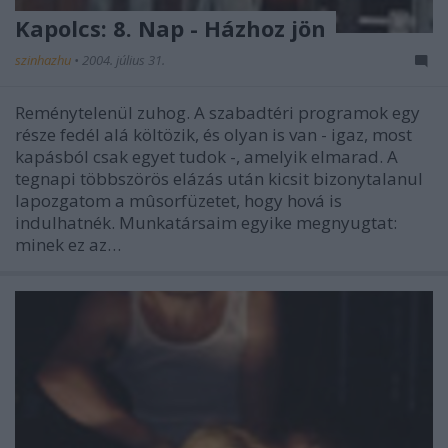
Kapolcs: 8. Nap - Házhoz jön
szinhazhu
•
2004. július 31.
Reménytelenül zuhog. A szabadtéri programok egy
része fedél alá költözik, és olyan is van - igaz, most
kapásból csak egyet tudok -, amelyik elmarad. A
tegnapi többszörös elázás után kicsit bizonytalanul
lapozgatom a mûsorfüzetet, hogy hová is
indulhatnék. Munkatársaim egyike megnyugtat:
minek ez az…