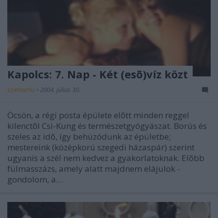
Kapolcs: 7. Nap - Két (esõ)víz közt
szinhazhu
•
2004. július 30.
Öcsön, a régi posta épülete elõtt minden reggel
kilenctõl Csi-Kung és természetgyógyászat. Borús és
szeles az idõ, így behúzódunk az épületbe;
mestereink (középkorú szegedi házaspár) szerint
ugyanis a szél nem kedvez a gyakorlatoknak. Elõbb
fülmasszázs, amely alatt majdnem elájulok -
gondolom, a…