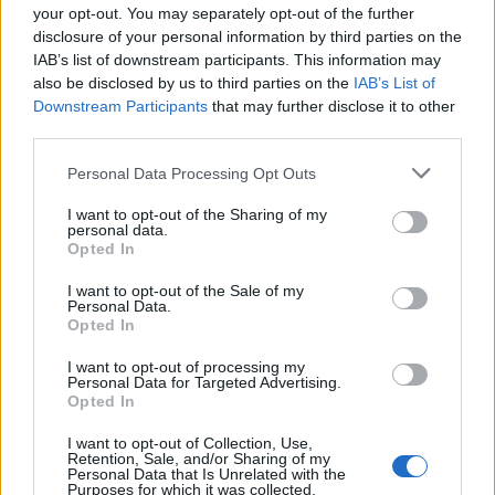
Fesztivál.
your opt-out. You may separately opt-out of the further
disclosure of your personal information by third parties on the
IAB’s list of downstream participants. This information may
also be disclosed by us to third parties on the
IAB’s List of
Downstream Participants
that may further disclose it to other
third parties.
Please note that this website/app uses one or more Google
Personal Data Processing Opt Outs
services and may gather and store information including but
not limited to your visit or usage behaviour. You may click to
I want to opt-out of the Sharing of my
personal data.
grant or deny consent to Google and its third-party tags to
Opted In
use your data for below specified purposes in below Google
consent section.
I want to opt-out of the Sale of my
Personal Data.
Opted In
I want to opt-out of processing my
Personal Data for Targeted Advertising.
Lõrinci varázslat
Opted In
szinhazhu
•
2004. július 29.
I want to opt-out of Collection, Use,
Retention, Sale, and/or Sharing of my
Personal Data that Is Unrelated with the
Purposes for which it was collected.