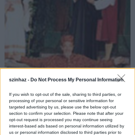
Színházi esték a Városmajorban
szinhaz -
Do Not Process My Personal Information
szinhazhu
•
2004. július 29.
If you wish to opt-out of the sale, sharing to third parties, or
processing of your personal or sensitive information for
A fõvárosi közönség körében nyári színházi
targeted advertising by us, please use the below opt-out
elõadásairól is ismert Városmajori Szabadtéri
section to confirm your selection. Please note that after your
Színpadon augusztusban a Budaörsi Játékszín, a
opt-out request is processed you may continue seeing
Tatabányai Jászai Mari Színház és a Petõfi Musical
interest-based ads based on personal information utilized by
stúdió elõadásaival folytatódik a Budapesti Nyári
us or personal information disclosed to third parties prior to