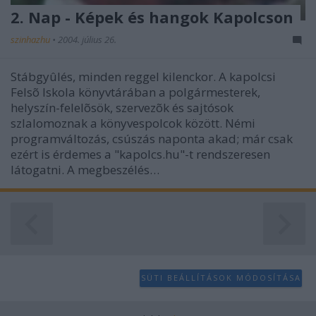
2. Nap - Képek és hangok Kapolcson
szinhazhu
•
2004. július 26.
Stábgyûlés, minden reggel kilenckor. A kapolcsi
Felsõ Iskola könyvtárában a polgármesterek,
helyszín-felelõsök, szervezõk és sajtósok
szlalomoznak a könyvespolcok között. Némi
programváltozás, csúszás naponta akad; már csak
ezért is érdemes a "kapolcs.hu"-t rendszeresen
látogatni. A megbeszélés…
SÜTI BEÁLLÍTÁSOK MÓDOSÍTÁSA