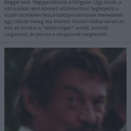
Reggel esik. Végigautózunk a Völgyön. Úgy tûnik, a
sátrasokat nem könnyû eltántorítani; legfeljebb a
közeli büfékben (kocsmákban) keresnek menedéket
egy csésze meleg tea mellett. Azután abbamarad az
esõ, és elindul a "vérkeringés": autók, biciklik,
csigabusz, és persze a stopposok megkezdik…