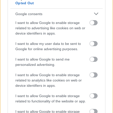
részlet a szinhaz.hu-n található egyik
Opted Out
vendégkönyvbõl: "Szóval ez nem semmi! Amit ez a nõ
tegnap lõrincen véghezvitt az döbbenetes! Mindig is
Google consents
tudtam, hogy rendkívül szuggesztív, megalkuvást
nem ismerõ, az oly jellemzõ hakni színvonalat nem
I want to allow Google to enable storage
megengedõ emberrõl van szó legyen az teltházas
related to advertising like cookies on web or
device identifiers in apps.
pesti…
I want to allow my user data to be sent to
Google for online advertising purposes.
I want to allow Google to send me
personalized advertising.
I want to allow Google to enable storage
related to analytics like cookies on web or
device identifiers in apps.
I want to allow Google to enable storage
related to functionality of the website or app.
I want to allow Google to enable storage