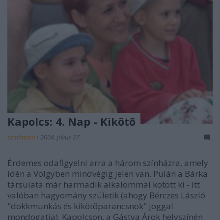
Kapolcs: 4. Nap - Kikötõ
szinhazhu
•
2004. július 27.
Érdemes odafigyelni arra a három színházra, amely
idén a Völgyben mindvégig jelen van. Pulán a Bárka
társulata már harmadik alkalommal kötött ki - itt
valóban hagyomány születik (ahogy Bérczes László
"dokkmunkás és kikötõparancsnok" joggal
mondogatja). Kapolcson, a Gástya Árok helyszínén