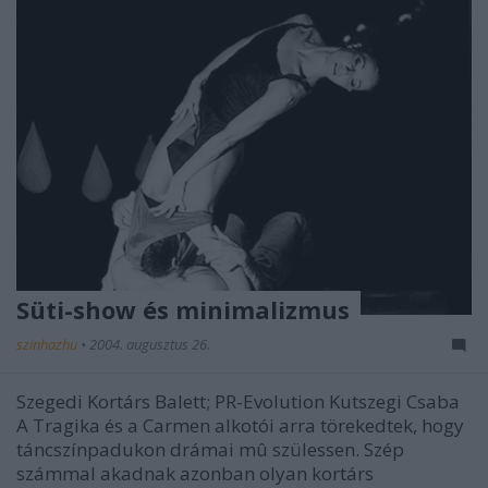
Süti-show és minimalizmus
szinhazhu
•
2004. augusztus 26.
Szegedi Kortárs Balett; PR-Evolution Kutszegi Csaba
A Tragika és a Carmen alkotói arra törekedtek, hogy
táncszínpadukon drámai mû szülessen. Szép
számmal akadnak azonban olyan kortárs