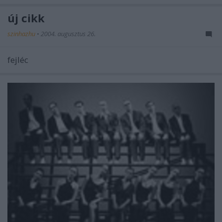
új cikk
szinhazhu
•
2004. augusztus 26.
fejléc