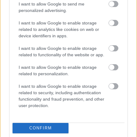
I want to allow Google to send me
personalized advertising.
I want to allow Google to enable storage
Gyermektragédia, félmosollyal
related to analytics like cookies on web or
device identifiers in apps.
szinhazhu
•
2004. augusztus 26.
I want to allow Google to enable storage
Per Lysander-Suzanne Osten: Médea gyermekei
related to functionality of the website or app.
Tegyi Enikõ Mint a mesebeli szegény leány, aki
hozott is ajándékot a királynak, meg nem is, úgy járt
I want to allow Google to enable storage
most el Novák János, a Kolibri Színház vezetõje. Vett
related to personalization.
egy mély lélegzetet, és mûsorra tûzte a svéd
gyermekszínházi "forradalmat" elindító Médea
I want to allow Google to enable storage
gyermekeit,…
related to security, including authentication
functionality and fraud prevention, and other
user protection.
CONFIRM