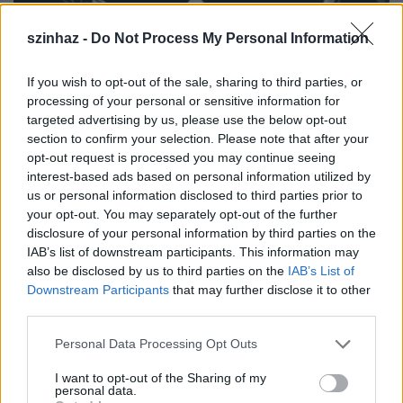
szinhaz -
Do Not Process My Personal Information
If you wish to opt-out of the sale, sharing to third parties, or
processing of your personal or sensitive information for
targeted advertising by us, please use the below opt-out
section to confirm your selection. Please note that after your
opt-out request is processed you may continue seeing
Öt pud szerelem
interest-based ads based on personal information utilized by
szinhazhu
•
2004. augusztus 26.
us or personal information disclosed to third parties prior to
your opt-out. You may separately opt-out of the further
disclosure of your personal information by third parties on the
Csehov: Siráj Nagy AndrásCsehov maga méri ki a
IAB’s list of downstream participants. This information may
szükséges szenvedélyek mennyiségét "öt pud"-ban,
also be disclosed by us to third parties on the
IAB’s List of
amikor sorozatos színházi kudarcai után
Downstream Participants
that may further disclose it to other
öntudatosan kezd színpadellenes mûvének írásába:
third parties.
"sokat vétek a színpad törvényei ellen" szögezi le
azonnal -, "komédia, három nõi, hat férfi szereplõ,
Please note that this website/app uses one or more Google
Personal Data Processing Opt Outs
négy…
services and may gather and store information including but
not limited to your visit or usage behaviour. You may click to
I want to opt-out of the Sharing of my
personal data.
grant or deny consent to Google and its third-party tags to