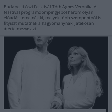
Budapesti õszi Fesztivál Tóth Ágnes Veronika A
fesztivál programdömpingjébõl három olyan
elõadást emelnék ki, melyek több szempontból is
fityiszt mutatnak a hagyománynak, játékosan
átértelmezve azt.