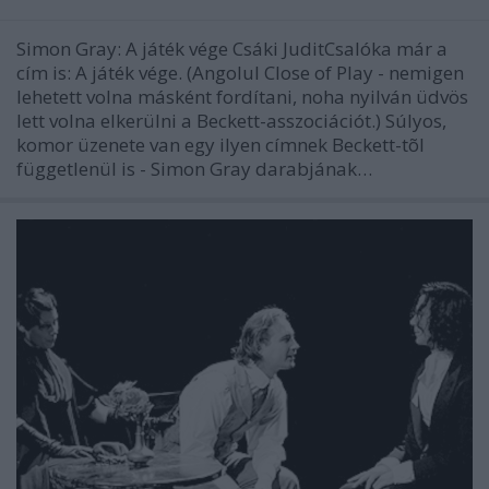
Simon Gray: A játék vége Csáki JuditCsalóka már a
cím is: A játék vége. (Angolul Close of Play - nemigen
lehetett volna másként fordítani, noha nyilván üdvös
lett volna elkerülni a Beckett-asszociációt.) Súlyos,
komor üzenete van egy ilyen címnek Beckett-tõl
függetlenül is - Simon Gray darabjának…