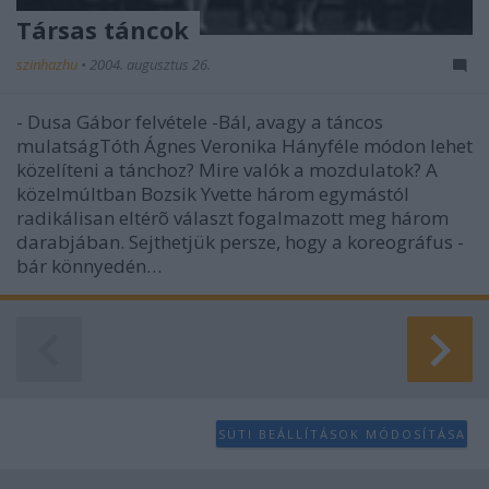
Társas táncok
szinhazhu
•
2004. augusztus 26.
- Dusa Gábor felvétele -Bál, avagy a táncos
mulatságTóth Ágnes Veronika Hányféle módon lehet
közelíteni a tánchoz? Mire valók a mozdulatok? A
közelmúltban Bozsik Yvette három egymástól
radikálisan eltérõ választ fogalmazott meg három
darabjában. Sejthetjük persze, hogy a koreográfus -
bár könnyedén…
SÜTI BEÁLLÍTÁSOK MÓDOSÍTÁSA