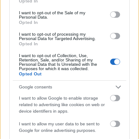
A mocsár éneke
Opted In
use your data for below specified purposes in below Google
consent section.
szinhazhu
•
2004. augusztus 26.
I want to opt-out of the Sale of my
Personal Data.
Opted In
Mikszáth Kálmán-Závada Pál: A Különös házasság
I want to opt-out of processing my
Kovács Dezsõ Járom az utam, dudorászom a Váci
Personal Data for Targeted Advertising.
útra menet, kissé náthásan. A nézõtér csöndes. Nincs
Opted In
krákogás, harákolás, mocorgás, meg se pisszen a
nagyérdemû a maga ezerkilencszáz forintjáért.
I want to opt-out of Collection, Use,
Retention, Sale, and/or Sharing of my
Personal Data that Is Unrelated with the
Purposes for which it was collected.
Opted Out
Google consents
I want to allow Google to enable storage
related to advertising like cookies on web or
device identifiers in apps.
I want to allow my user data to be sent to
Google for online advertising purposes.