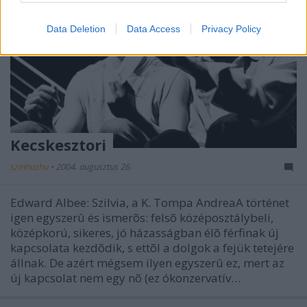
Data Deletion
Data Access
Privacy Policy
Kecskesztori
szinhazhu
•
2004. augusztus 26.
Edward Albee: Szilvia, a K. Tompa AndreaA történet
igen egyszerû és ismerõs: felsõ középosztálybeli,
középkorú, sikeres, jó házasságban élõ férfinak új
kapcsolata kezdõdik, s ettõl a dolgok a fejük tetejére
állnak. De azért mégsem ilyen egyszerû ez, mert az
új kapcsolat nem egy nõ (ez ókonzervatív…