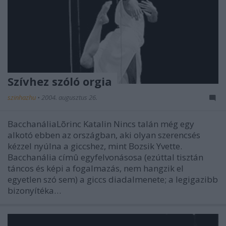
Szívhez szóló orgia
szinhazhu
•
2004. augusztus 26.
BacchanáliaLõrinc Katalin Nincs talán még egy
alkotó ebben az országban, aki olyan szerencsés
kézzel nyúlna a giccshez, mint Bozsik Yvette.
Bacchanália címû egyfelvonásosa (ezúttal tisztán
táncos és képi a fogalmazás, nem hangzik el
egyetlen szó sem) a giccs diadalmenete; a legigazibb
bizonyítéka…