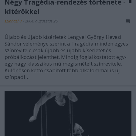
Négy Tragédia-rendezés története -
kitérõkkel
szinhazhu
•
2004. augusztus 26.
Újabb és újabb kísérletek Lengyel György Hevesi
Sándor véleménye szerint a Tragédia minden egyes
színrevitele csak újabb és újabb kísérletet és
próbálkozást jelenthet. Mindig foglalkoztatott egy-
egy nagy klasszikus mû megismételt színrevitele.
Különösen kettõ csábított több alkalommal is új
színpadi…