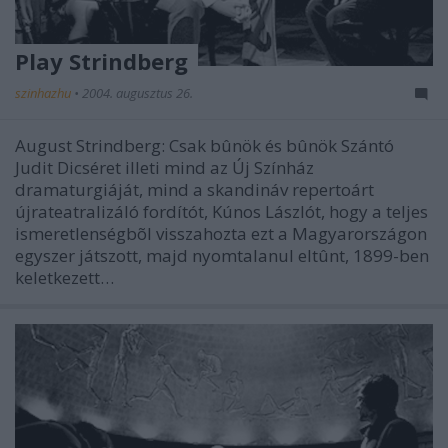
Play Strindberg
szinhazhu
•
2004. augusztus 26.
August Strindberg: Csak bûnök és bûnök Szántó
Judit Dicséret illeti mind az Új Színház
dramaturgiáját, mind a skandináv repertoárt
újrateatralizáló fordítót, Kúnos Lászlót, hogy a teljes
ismeretlenségbõl visszahozta ezt a Magyarországon
egyszer játszott, majd nyomtalanul eltûnt, 1899-ben
keletkezett…