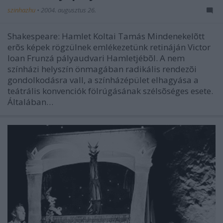
szinhazhu
•
2004. augusztus 26.
Shakespeare: Hamlet Koltai Tamás Mindenekelõtt
erõs képek rögzülnek emlékezetünk retináján Victor
Ioan Frunzá pályaudvari Hamletjébõl. A nem
színházi helyszín önmagában radikális rendezõi
gondolkodásra vall, a színházépület elhagyása a
teátrális konvenciók fölrúgásának szélsõséges esete.
Általában…