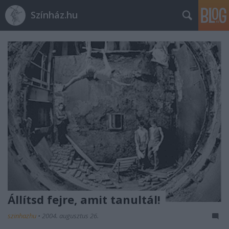
Színház.hu
Állítsd fejre, amit tanultál!
szinhazhu
•
2004. augusztus 26.