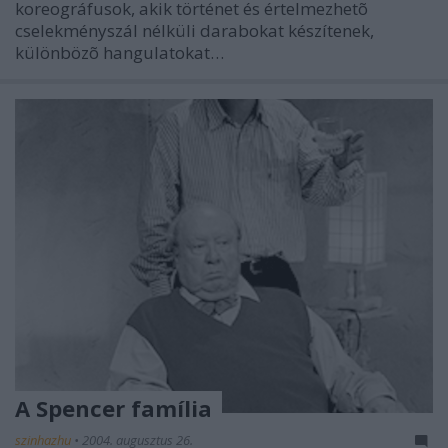
koreográfusok, akik történet és értelmezhetõ
cselekményszál nélküli darabokat készítenek,
különbözõ hangulatokat…
A Spencer família
szinhazhu
•
2004. augusztus 26.