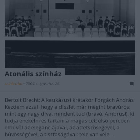
Atonális színház
szinhazhu
•
2004. augusztus 26.
Bertolt Brecht: A kaukázusi krétakör Forgách András
Kezdem azzal, hogy a díszlet már megint bravúros;
mint egy nagy díva, mindent tud (brávó, Ambrus!), ki
tudja énekelni és tartani a magas cét; elsõ percben
elbûvöl az eleganciájával, az áttetszõségével, a
hûvösségével, a tisztaságával: tele van vele…