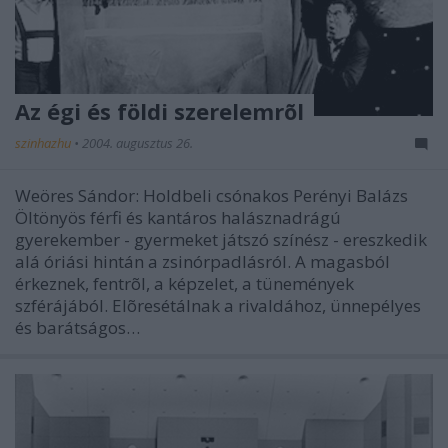
Az égi és földi szerelemrõl
szinhazhu
•
2004. augusztus 26.
Weöres Sándor: Holdbeli csónakos Perényi Balázs
Öltönyös férfi és kantáros halásznadrágú
gyerekember - gyermeket játszó színész - ereszkedik
alá óriási hintán a zsinórpadlásról. A magasból
érkeznek, fentrõl, a képzelet, a tünemények
szférájából. Elõresétálnak a rivaldához, ünnepélyes
és barátságos…