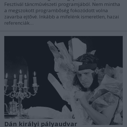
Fesztivál táncmûvészeti programjából. Nem mintha
a megszokott programbõség fokozódott volna
zavarba ejtõvé. Inkább a mifelénk ismeretlen, hazai
referenciák…
Dán királyi pályaudvar