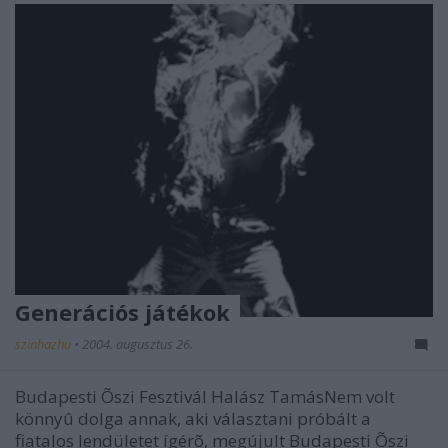
Generációs játékok
szinhazhu
•
2004. augusztus 26.
Budapesti Õszi Fesztivál Halász TamásNem volt
könnyû dolga annak, aki választani próbált a
fiatalos lendületet ígérõ, megújult Budapesti Õszi