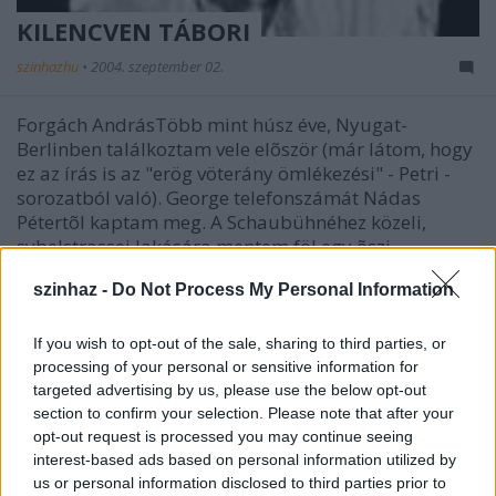
KILENCVEN TÁBORI
szinhazhu
•
2004. szeptember 02.
Forgách AndrásTöbb mint húsz éve, Nyugat-
Berlinben találkoztam vele elõször (már látom, hogy
ez az írás is az "erög vöterány ömlékezési" - Petri -
sorozatból való). George telefonszámát Nádas
Pétertõl kaptam meg. A Schaubühnéhez közeli,
sybelstrassei lakására mentem föl egy õszi
délelõttön: minden…
szinhaz -
Do Not Process My Personal Information
If you wish to opt-out of the sale, sharing to third parties, or
processing of your personal or sensitive information for
targeted advertising by us, please use the below opt-out
section to confirm your selection. Please note that after your
opt-out request is processed you may continue seeing
interest-based ads based on personal information utilized by
us or personal information disclosed to third parties prior to