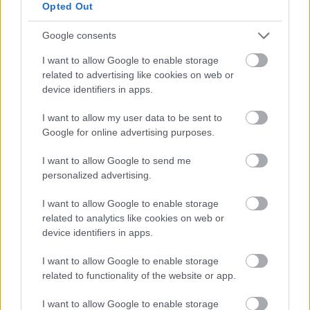
Opted Out
Google consents
I want to allow Google to enable storage
related to advertising like cookies on web or
device identifiers in apps.
I want to allow my user data to be sent to
Google for online advertising purposes.
I want to allow Google to send me
personalized advertising.
A színház éppoly befejezetlen, mint
I want to allow Google to enable storage
az élet
related to analytics like cookies on web or
device identifiers in apps.
szinhazhu
•
2004. szeptember 02.
I want to allow Google to enable storage
- Koncz Zsuzsa felvétele -Május 24-én töltötte be
related to functionality of the website or app.
kilencvenedik életévét George Tabori, azaz Tábori
György, író, rendezô, színész, színházi mindenes és
I want to allow Google to enable storage