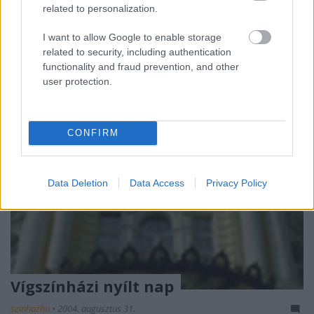
"fenegyerek", a muvészeti avantgárd egyik
related to personalization.
kiválósága. Összeállításunkban - egy korábban
készült, magyarul eddig publikálatlan…
I want to allow Google to enable storage
related to security, including authentication
functionality and fraud prevention, and other
user protection.
CONFIRM
Data Deletion
Data Access
Privacy Policy
Vígszínházi nyílt nap
szinhazhu
•
2004. augusztus 31.