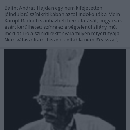
Bálint András Hajdan egy nem kifejezetten
jóindulatú színikritikában azzal indokolták a Mein
Kampf Radnóti színházbeli bemutatását, hogy csak
azért kerülhetett színre ez a végtelenül silány mû,
mert az író a színidirektor valamilyen retyerutyája.
Nem válaszoltam, hiszen "céltábla nem lõ vissza",…