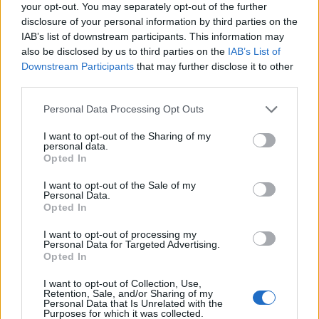
your opt-out. You may separately opt-out of the further
disclosure of your personal information by third parties on the
IAB’s list of downstream participants. This information may
also be disclosed by us to third parties on the
IAB’s List of
Downstream Participants
that may further disclose it to other
third parties.
A VILÁGPOLGÁR ÉS KUTYÁJA
Please note that this website/app uses one or more Google
Personal Data Processing Opt Outs
services and may gather and store information including but
szinhazhu
•
2004. szeptember 02.
not limited to your visit or usage behaviour. You may click to
I want to opt-out of the Sharing of my
personal data.
grant or deny consent to Google and its third-party tags to
Opted In
EÖRSI ISTVÁN Nem sok nyelvi közegben munkálkodó
use your data for below specified purposes in below Google
consent section.
magyar mûvészrõl mondható el, ami George
I want to opt-out of the Sale of my
Personal Data.
Taboriról, vagyis Tábori Györgyrõl: hogy nem ártott,
Opted In
ellenkezõleg, roppantul használt neki az emigráció.
Nem csak arra gondolok, hogy külföldön nem
I want to opt-out of processing my
érhette utol az auschwitzi rémhalál, mint apját,
Personal Data for Targeted Advertising.
Opted In
Tábori…
I want to opt-out of Collection, Use,
Retention, Sale, and/or Sharing of my
Personal Data that Is Unrelated with the
Purposes for which it was collected.