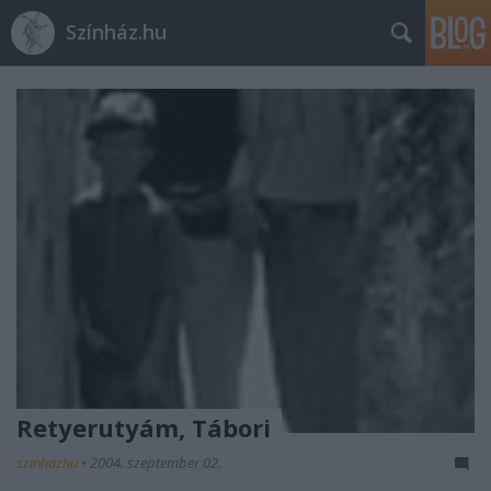
Színház.hu
Retyerutyám, Tábori
szinhazhu
•
2004. szeptember 02.