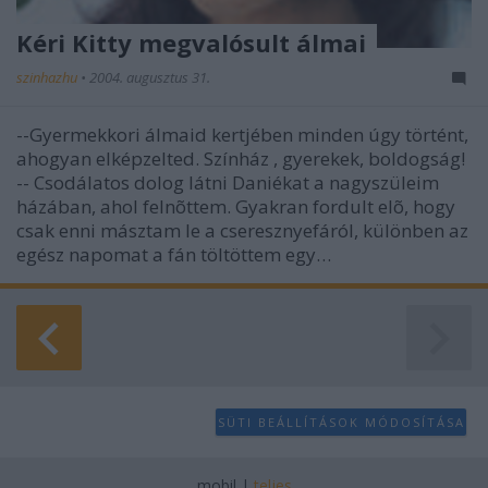
Kéri Kitty megvalósult álmai
szinhazhu
•
2004. augusztus 31.
--Gyermekkori álmaid kertjében minden úgy történt,
ahogyan elképzelted. Színház , gyerekek, boldogság!
-- Csodálatos dolog látni Daniékat a nagyszüleim
házában, ahol felnõttem. Gyakran fordult elõ, hogy
csak enni másztam le a cseresznyefáról, különben az
egész napomat a fán töltöttem egy…
SÜTI BEÁLLÍTÁSOK MÓDOSÍTÁSA
mobil
|
teljes