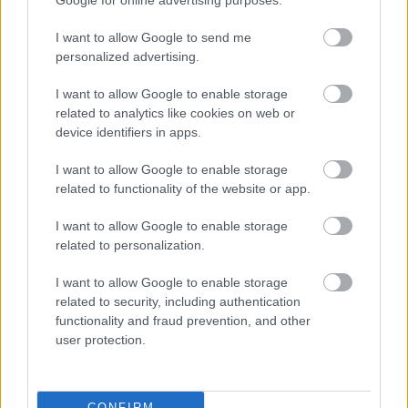
Google for online advertising purposes.
I want to allow Google to send me
personalized advertising.
I want to allow Google to enable storage
related to analytics like cookies on web or
device identifiers in apps.
I want to allow Google to enable storage
related to functionality of the website or app.
I want to allow Google to enable storage
related to personalization.
III. L1 Tánc Fesztivál
I want to allow Google to enable storage
related to security, including authentication
szinhazhu
•
2004. január 20.
functionality and fraud prevention, and other
user protection.
MU SZÍNHÁZ most is, miként a korábbi években, az
elmúlt esztendõ legjobb L1-produkcióit mutatja be
a III. L1 TÁNCFESZTIVÁL keretében. A fesztivál ideje
CONFIRM