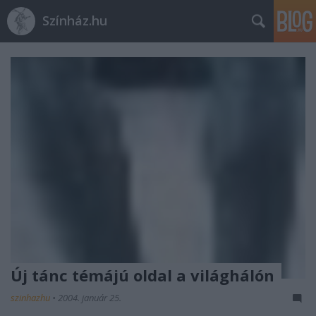
Színház.hu
Új tánc témájú oldal a világhálón
szinhazhu
•
2004. január 25.