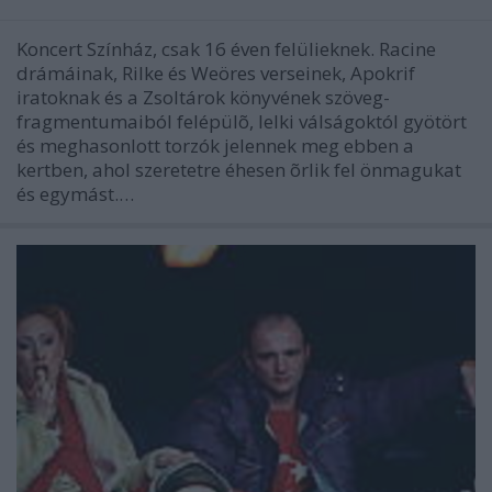
Koncert Színház, csak 16 éven felülieknek. Racine
drámáinak, Rilke és Weöres verseinek, Apokrif
iratoknak és a Zsoltárok könyvének szöveg-
fragmentumaiból felépülõ, lelki válságoktól gyötört
és meghasonlott torzók jelennek meg ebben a
kertben, ahol szeretetre éhesen õrlik fel önmagukat
és egymást.…