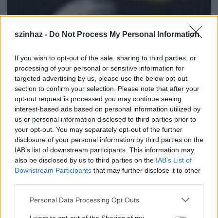
szinhaz -
Do Not Process My Personal Information
If you wish to opt-out of the sale, sharing to third parties, or
processing of your personal or sensitive information for
Dumaszínház: Godot Stand-Up
targeted advertising by us, please use the below opt-out
Comedy Club
section to confirm your selection. Please note that after your
opt-out request is processed you may continue seeing
szinhazhu
•
2004. január 22.
interest-based ads based on personal information utilized by
us or personal information disclosed to third parties prior to
Magyarországon elõször nyílt klasszikus, élõ kabaré,
your opt-out. You may separately opt-out of the further
a világ nagyvárosaiban igen közkedvelt
disclosure of your personal information by third parties on the
szórakozóhely, Stand-Up Comedy Club -
IAB’s list of downstream participants. This information may
also be disclosed by us to third parties on the
IAB’s List of
Dumaszínház.
Downstream Participants
that may further disclose it to other
third parties.
Please note that this website/app uses one or more Google
Personal Data Processing Opt Outs
services and may gather and store information including but