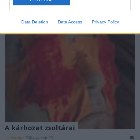
alatt 10 különbözõ darabot (köztük 3 bemutató), két
kiállítást, egy külföldi vendégjátékot láthatnak
nézõink, és az érdeklõdõk kilátogathatnak…
Data Deletion
Data Access
Privacy Policy
A kárhozat zsoltárai
szinhazhu
•
2004. január 20.