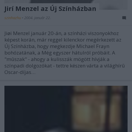
Jirí Menzel az Új Színházban
szinhazhu
•
2004. január 22.
Jiøi Menzel január 20-án, a színházi viszonyokhoz
képest korán, már reggel kilenckor megérkezett az
Új Színházba, hogy megkezdje Michael Frayn
bohózatának, a Még egyszer hátulról próbáit. A
"mûszak" - ahogy a kulisszák mögött hívják a
színpadi dolgozókat - tettre készen várta a világhírû
Oscar-díjas…