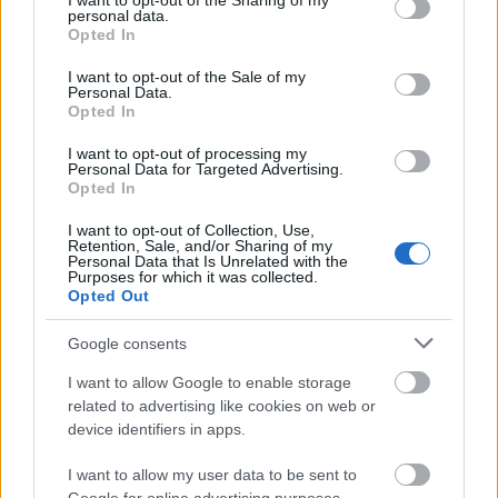
not limited to your visit or usage behaviour. You may click to
I want to opt-out of the Sharing of my
personal data.
grant or deny consent to Google and its third-party tags to
Opted In
use your data for below specified purposes in below Google
consent section.
I want to opt-out of the Sale of my
Personal Data.
Opted In
I want to opt-out of processing my
Personal Data for Targeted Advertising.
Opted In
I want to opt-out of Collection, Use,
Retention, Sale, and/or Sharing of my
Magyar Kultúra Napja az
Personal Data that Is Unrelated with the
Purposes for which it was collected.
Aranytízben
Opted Out
szinhazhu
•
2004. január 21.
Google consents
I want to allow Google to enable storage
Kölcsey-díjak átadása, Páskándi Géza emlékkiállítás,
related to advertising like cookies on web or
két színházi bemutató, Zenés Irodalmi Kávéház,
device identifiers in apps.
Zene..
I want to allow my user data to be sent to