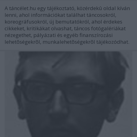
A táncélet.hu egy tájékoztató, közérdekû oldal kíván
lenni, ahol információkat találhat táncosokról,
koreográfusokról, új bemutatókról, ahol érdekes
cikkeket, kritikákat olvashat, táncos fotógalériákat
nézegethet, pályázati és egyéb finanszírozási
lehetõségekrõl, munkalehetõségekrõl tájékozódhat.