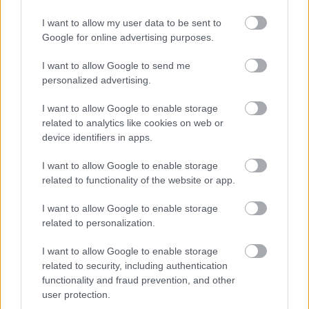
saját magunkban ismerjük meg azt, vagyis hogy
nézzünk szembe vele. Pontosan úgy, ahogy ez
I want to allow my user data to be sent to
Móricz…
Google for online advertising purposes.
I want to allow Google to send me
personalized advertising.
I want to allow Google to enable storage
related to analytics like cookies on web or
device identifiers in apps.
I want to allow Google to enable storage
related to functionality of the website or app.
I want to allow Google to enable storage
related to personalization.
I want to allow Google to enable storage
related to security, including authentication
Nemzetközi elismerés Ascher
functionality and fraud prevention, and other
user protection.
Ivanovjának