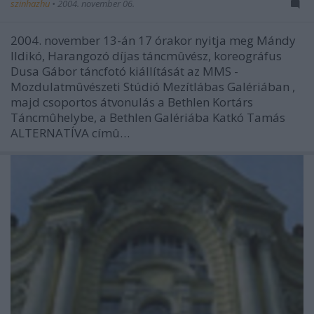
szinhazhu
•
2004. november 06.
2004. november 13-án 17 órakor nyitja meg Mándy
Ildikó, Harangozó díjas táncmûvész, koreográfus
Dusa Gábor táncfotó kiállítását az MMS -
Mozdulatmûvészeti Stúdió Mezítlábas Galériában ,
majd csoportos átvonulás a Bethlen Kortárs
Táncmûhelybe, a Bethlen Galériába Katkó Tamás
ALTERNATÍVA címû…