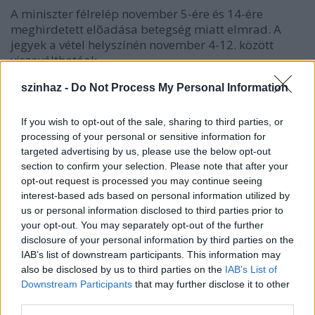
A miniszter félrelép november 5-ére és 14-ére
meghirdetett elõadása betegség miatt elmrad. A
jegyek a vétel helyszínén november 4-12. között
viszaválthatóak.
szinhaz -
Do Not Process My Personal Information
A hely, ahol a színészek önmagukról
szeretnek beszélni
If you wish to opt-out of the sale, sharing to third parties, or
processing of your personal or sensitive information for
szinhazhu
•
2004. november 03.
targeted advertising by us, please use the below opt-out
section to confirm your selection. Please note that after your
a színész: Tom Felleghy (Róma)aki kérdezi: Kalmár
opt-out request is processed you may continue seeing
Tibor rendezõa hely: Komédium SzínházTom
interest-based ads based on personal information utilized by
Felleghy, azaz Felleghy Tamás Olaszországban is és
us or personal information disclosed to third parties prior to
Magyarországon is szinte egyszerre kapta meg a
your opt-out. You may separately opt-out of the further
legmagasabb rangú állami kitüntetést.
disclosure of your personal information by third parties on the
IAB’s list of downstream participants. This information may
also be disclosed by us to third parties on the
IAB’s List of
Downstream Participants
that may further disclose it to other
third parties.