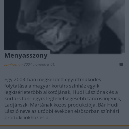
Menyasszony
szinhazhu
•
2004. november 01.
Egy 2003-ban megkezdett együttmûködés
folytatása a magyar kortárs színház egyik
legkísérletezõbb alkotójának, Hudi Lászlónak és a
kortárs tánc egyik legtehetségesebb táncosnõjének,
Ladjánszki Mártának közös produkciója. Bár Hudi
László neve az utóbbi években elsõsorban színházi
produkciókhoz és a…