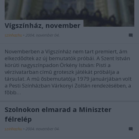
Vígszínház, november
szinhazhu
•
2004. november 04.
Novemberben a Vígszínház nem tart premiert, ám
elkezdõdtek az új bemutatók próbái. A Szent István
körúti nagyszínpadon Örkény István: Pisti a
vérzivatarban címû groteszk játékát próbálja a
társulat. A mû õsbemutatója 1979 januárjában volt
a Pesti Színházban Várkonyi Zoltán rendezésében, a
fõbb…
Szolnokon elmarad a Miniszter
félrelép
szinhazhu
•
2004. november 04.