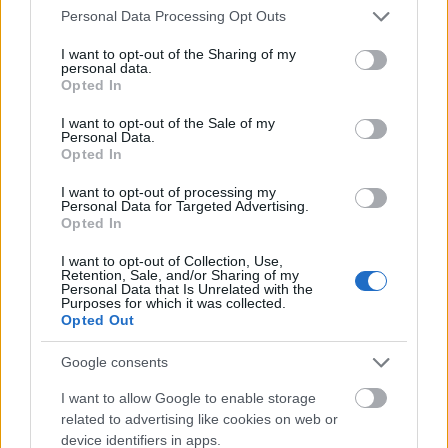
Please note that this website/app uses one or more Google
Personal Data Processing Opt Outs
services and may gather and store information including but
not limited to your visit or usage behaviour. You may click to
I want to opt-out of the Sharing of my
personal data.
grant or deny consent to Google and its third-party tags to
Opted In
use your data for below specified purposes in below Google
consent section.
I want to opt-out of the Sale of my
Personal Data.
Opted In
I want to opt-out of processing my
Personal Data for Targeted Advertising.
Opted In
Barbárok a Közép Európa
I want to opt-out of Collection, Use,
Táncszínházban
Retention, Sale, and/or Sharing of my
Personal Data that Is Unrelated with the
Purposes for which it was collected.
szinhazhu
•
2004. november 03.
Opted Out
Google consents
Értelmezhetjük a barbárságot mint idegenséget,
mint kulturális antropológiai tárgyat, mint szociális
I want to allow Google to enable storage
stigmát, de ezzel még nem juthatunk megértésének
related to advertising like cookies on web or
közelébe. Ahhoz még az is kell, hogy jelenünkben,
device identifiers in apps.