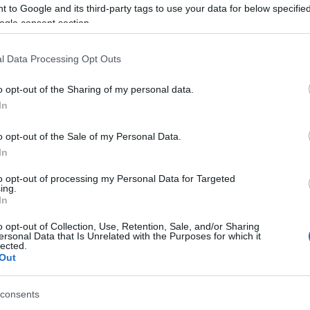
 to Google and its third-party tags to use your data for below specifi
Tarkovszkij, Bergman és Buñuel után Orson Welle
ogle consent section.
nyolc filmjét vetíti le a Bárka Színház, - filmklubjána
 18-
keretein - belül a Bárka Stúdiójában. A filmek után
l Data Processing Opt Outs
meghívott elõadók osztják meg gondolataikat az
apra
alkotásokról. A sorozat 2004 november 23 - án indu
o opt-out of the Sharing of my personal data.
In
o opt-out of the Sale of my Personal Data.
In
to opt-out of processing my Personal Data for Targeted
ing.
In
o opt-out of Collection, Use, Retention, Sale, and/or Sharing
ersonal Data that Is Unrelated with the Purposes for which it
lected.
Holocaust szimfónia
Out
hine
A Holocaust áldozatainak emlékére a magyarorszá
Zsidó Hitközség és a budapesti Osztrák Kultúrális
consents
let
Fórum támogatásával november 22-én 19 órakor k