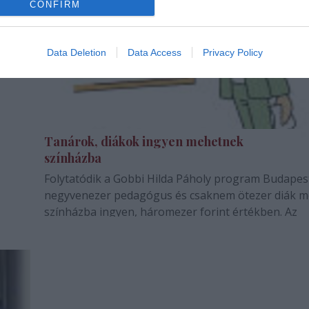
CONFIRM
Data Deletion
Data Access
Privacy Policy
Tanárok, diákok ingyen mehetnek
színházba
Folytatódik a Gobbi Hilda Páholy program Budapes
negyvenezer pedagógus és csaknem ötezer diák m
színházba ingyen, háromezer forint értékben. Az
utalványt november 1-tõl április 29 - ig lehet átvenn
június 29-ig beváltható a színházak pénztárában.