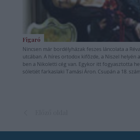
Figaró
Nincsen már bordélyházak feszes láncolata a Rév
utcában. A híres ortodox kifõzde, a Niszel helyén a
ben a Nikoletti cég van. Egykor itt fogyasztotta he
sóletjét farkaslaki Tamási Áron. Csupán a 18. szá
õrzi némileg eredeti feladatát: esténként nézõket
szórakoztatás céljából.…
Előző oldal