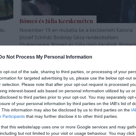
Rómeó és Júlia Kecskeméten
ás,
November 19-én mutatta be a kecskeméti Katona
József Színház Bodolay Géza rendezésében
Shakespeare: Rómeó és Júlia címû darabját. Rómeó
Makranczi Zalán, Júliát Gidró Katalin játssza.
Do Not Process My Personal Information
 világ
to opt-out of the sale, sharing to third parties, or processing of your per
formation for targeted advertising by us, please use the below opt-out s
r selection. Please note that after your opt-out request is processed y
eing interest-based ads based on personal information utilized by us or
disclosed to third parties prior to your opt-out. You may separately opt-
losure of your personal information by third parties on the IAB’s list of
. This information may also be disclosed by us to third parties on the
IA
Participants
that may further disclose it to other third parties.
 that this website/app uses one or more Google services and may gath
Újra indul a Bárka Filmklub
including but not limited to your visit or usage behaviour. You may click 