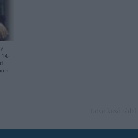
ay
 14.-
ti
mú ház
 fogad
Következő oldal