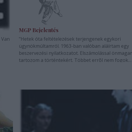
MGP Bejelentés
. Van
"Hetek óta feltételezések terjengenek egykori
ügynökmúltamról. 1963-ban valóban aláírtam egy
beszervezési nyilatkozatot. Elszámolással önmag
tartozom a történtekért. Többet errõl nem fogok
mondani."Molnár Gál Péter