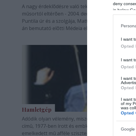
deny consent
A nagy érdeklõdésre való tekintettel - a kiadott
in below Go
mûsortól eltérõen - 2004. december 15-én is lesz
Puntila úr és a szolgája, Matti. December 17-én és
Persona
án bemutató elõtti Médeia elõadások lesznek. A
november 24-i Koccanás elõadás elmarad. Az azn
I want t
szóló jegyek december 6-ra, hétfõre érvényesek,…
Opted 
I want t
Opted 
I want 
Advertis
Opted 
I want t
of my P
was col
Hamletgép
Opted 
Adódik olyan vélemény, miszerint Die Hamletmasc
címû, 1977-ben írott és emblematikus érvényre
Google 
emelkedett mû afféle szisztematikus színházi kísér