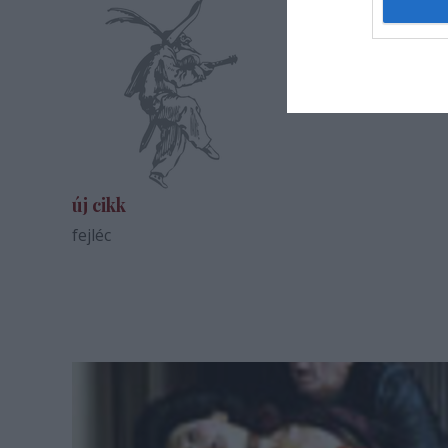
új cikk
fejléc