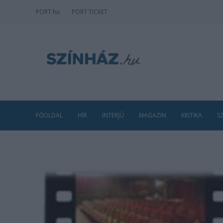
PORT
.hu
PORT TICKET
FŐOLDAL
HÍR
INTERJÚ
MAGAZIN
KRITIKA
S