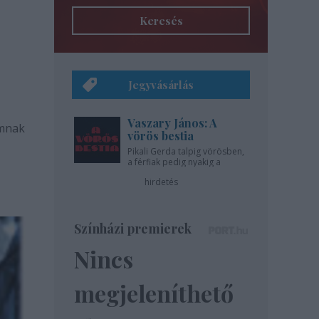
Keresés
Jegyvásárlás
Vaszary János: A
amnak
vörös bestia
Pikali Gerda talpig vörösben,
a férfiak pedig nyakig a
pácban - az Újszínházban!
hirdetés
Színházi premierek
Nincs
megjeleníthető