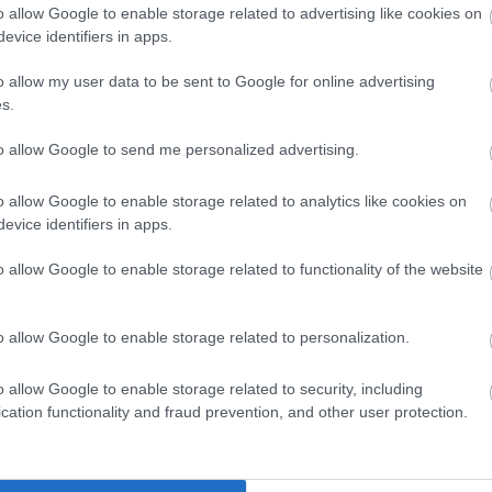
k,
o allow Google to enable storage related to advertising like cookies on
sor a Dohány utcai Zsinagógában, az osztrák
evice identifiers in apps.
zeneszerzõ és karmester, Richard Edlinger vezényl
alatt A VONAT címû szimfóniájának õsbemutatójár
o allow my user data to be sent to Google for online advertising
s.
to allow Google to send me personalized advertising.
o allow Google to enable storage related to analytics like cookies on
evice identifiers in apps.
o allow Google to enable storage related to functionality of the website
Száz év
o allow Google to enable storage related to personalization.
és
Valahol Írorszábban öt nõ alussza csipkerózsika ál
,
arra várnak, hogy valaki felemelje a lovára és haza
o allow Google to enable storage related to security, including
a mesebeli kastélyba õket. A vágy beteljesüléséig nem
cation functionality and fraud prevention, and other user protection.
se
tehetünk egyebet, mint várakozunk és álmodozunk.
önjük: