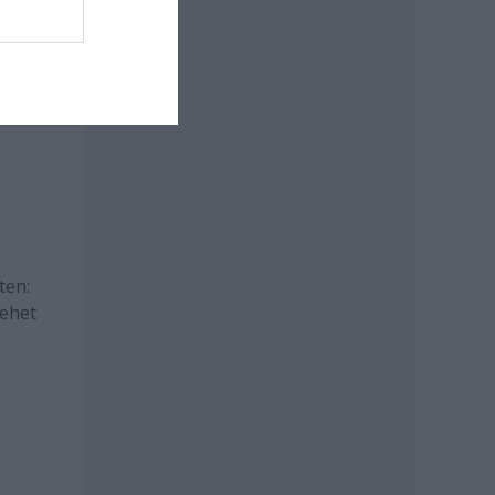
ten:
ehet
i, és