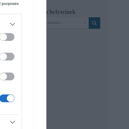
ed purposes
s
Szinház helyszínek
k
l.
gi
erül