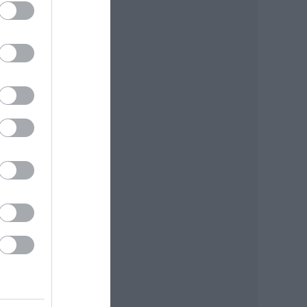
ete
a, a…
mát,
vigye
..