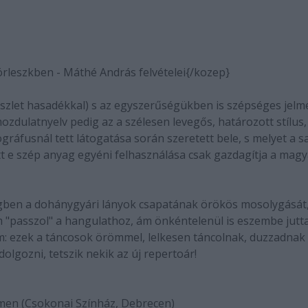
rleszkben - Máthé András felvételei{/kozep}
észlet hasadékkal) s az egyszerűségükben is szépséges jelm
mozdulatnyelv pedig az a szélesen levegős, határozott stílus,
ráfusnál tett látogatása során szeretett bele, s melyet a sa
ott e szép anyag egyéni felhasználása csak gazdagítja a mag
egben a dohánygyári lányok csapatának örökös mosolygását
m "passzol" a hangulathoz, ám önkéntelenül is eszembe jutta
em: ezek a táncosok örömmel, lelkesen táncolnak, duzzadnak
olgozni, tetszik nekik az új repertoár!
armen (Csokonai Színház, Debrecen)