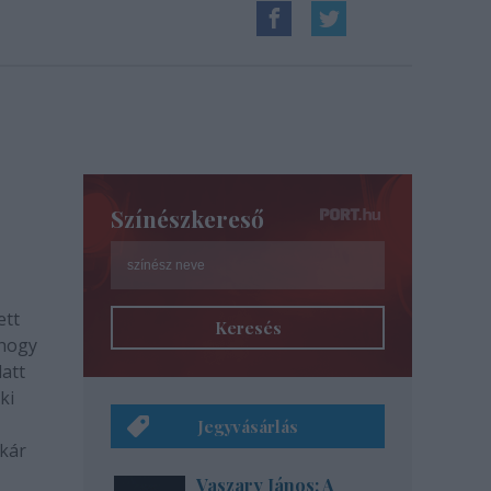
Színészkereső
ett
Keresés
 hogy
latt
ki
Jegyvásárlás
akár
Vaszary János: A