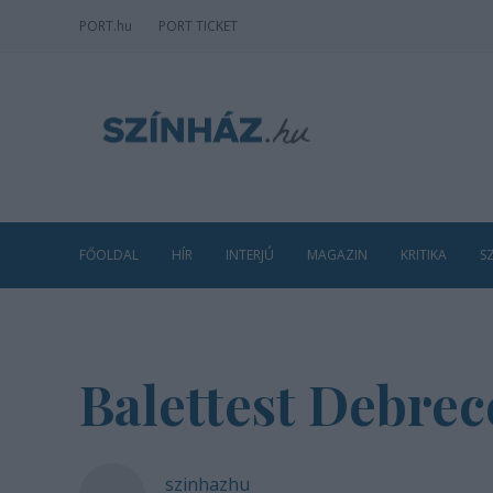
PORT
.hu
PORT TICKET
FŐOLDAL
HÍR
INTERJÚ
MAGAZIN
KRITIKA
S
Balettest Debre
szinhazhu