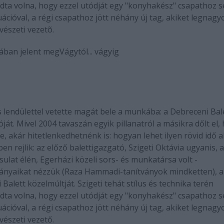
udta volna, hogy ezzel utódját egy "konyhakész" csapathoz se
tuációval, a régi csapathoz jött néhány új tag, akiket legnag
vészeti vezetõ.
mában jelent meg
Vágytól... vágyig
s lendülettel vetette magát bele a munkába: a Debreceni Bal
át. Mivel 2004 tavaszán egyik pillanatról a másikra dőlt el,
, akár hitetlenkedhetnénk is: hogyan lehet ilyen rövid idő a
n rejlik: az előző balettigazgató, Szigeti Oktávia ugyanis, a
ársulat élén, Egerházi közeli sors- és munkatársa volt -
lmányaikat nézzük (Raza Hammadi-tanítványok mindketten), 
Balett közelmúltját. Szigeti tehát stílus és technika terén
udta volna, hogy ezzel utódját egy "konyhakész" csapathoz se
tuációval, a régi csapathoz jött néhány új tag, akiket legnag
vészeti vezető.