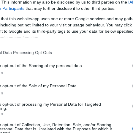
. This information may also be disclosed by us to third parties on the
IA
 A paraván mögül a jól ismert, első fúvós szólamra egy pár
Participants
that may further disclose it to other third parties.
összekarolva, tehát a férfi és nő librettó szerinti
 that this website/app uses one or more Google services and may gath
megtörtént. A pár - elsősorban a férfi - már nem egészen fia
including but not limited to your visit or usage behaviour. You may click 
néletrajzi párhuzamoktól még akkor is, ha az alkotót
 to Google and its third-party tags to use your data for below specifi
Nyilván Egerházi szándéka sem más, mint az általános
ogle consent section.
s indíttatású színpadi szituációban.
l Data Processing Opt Outs
o opt-out of the Sharing of my personal data.
In
e László a Carmenben{/kozep}
o opt-out of the Sale of my Personal Data.
szerűen), szürreális történések sora indul meg: hol ez, hol 
In
pattanjon. Lendületes duetteket járnak az ágy előtt, körött.
en jelez különböző típusokat: a lazán fiatalost, a jól nevelt
to opt-out of processing my Personal Data for Targeted
ing.
 párkapcsolatai sejlenek fel e furcsa kavargásban, látomáso
In
kép, a szinte minden pár kezében és/vagy szájában megjele
et Ádám és Éva találkozásáról szól - minden párkapcsolat az
o opt-out of Collection, Use, Retention, Sale, and/or Sharing
ersonal Data that Is Unrelated with the Purposes for which it
nkit nem bántó Kékszakáll-történet zajlik, rengeteg, lendüle
lected.