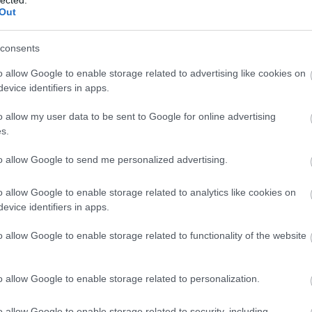
ek, gurulnak, ugranak, perdülnek a színen: csupa energia, cs
Out
lok a Sacre du printemps (amúgy muzikális és hajszálpontos
n meztelen zene a burleszkhez? Bármire bármit el lehet tánc
consents
azonban minden, csak könnyed és ironikus nem. Nem szolgá
o allow Google to enable storage related to advertising like cookies on
t művet, és viszont. (A tapsrend közben kis bizonytalanság 
evice identifiers in apps.
 valaki: "Milyen jó ez a zene!" - Sztravinszkij tehát
o allow my user data to be sent to Google for online advertising
s.
y, a hasonló tónusú jelmezek Andrea T. Haamer szép munkái, 
to allow Google to send me personalized advertising.
Péter tervezte. Mindhárman - éppúgy, mint a főszereplő
k, akinek bizonyára nem ártott a személyük által garantált
o allow Google to enable storage related to analytics like cookies on
akat, új nézőket kell megszerezni egy bizonytalan kimenetel
evice identifiers in apps.
o allow Google to enable storage related to functionality of the website
egsikeresebb alkotása (ami persze meggondolatlan kijelent
 megítélésekor), s szerencsére itt, Debrecenben is az. Az új
művet, de ez természetes olyan társulatok esetében, melyek
o allow Google to enable storage related to personalization.
jobb értelemben véve közönségbarát mű; itt minden tiszta 
o allow Google to enable storage related to security, including