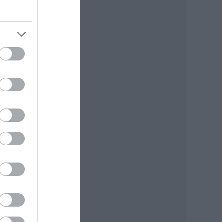
upa
olni,
lja
a
az
ű
és
,
és