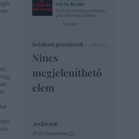
gíti.
vörös bestia
yobb
Pikali Gerda talpig vörösben,
a férfiak pedig nyakig a
pácban - az Újszínházban!
hirdetés
Színházi premierek
Nincs
ett
megjeleníthető
 hogy
latt
elem
ki
akár
gíti.
Archívum
yobb
2020 november
(
2
)