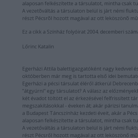
alaposan felkészítette a társulatot, mintha csak t
A vezetõváltás a társulaton belül is járt némi fluk
részt Pécsrõl hozott magával az ott leköszönõ mû
Ez a cikk a Színház folyóirat 2004. decemberi szá
Lőrinc Katalin
Egerházi Attila balettigazgatóként nagy kedvvel é
októberben már meg is tartotta első idei bemutatój
Egerházi a pécsi társulat éléről átkerül Debrecenbe
"átgyúrni" egy társulatot? A válasz az előzményekbe
két évadot töltött el az érkezésével felfrissített t
megszakításokkal - éveken át; akár párizsi tanu
a Budapest Táncszínház kezdeti éveit, akár a Pécsi 
alaposan felkészítette a társulatot, mintha csak t
A vezetőváltás a társulaton belül is járt némi fluk
részt Pécsről hozott magával az ott leköszönő mű