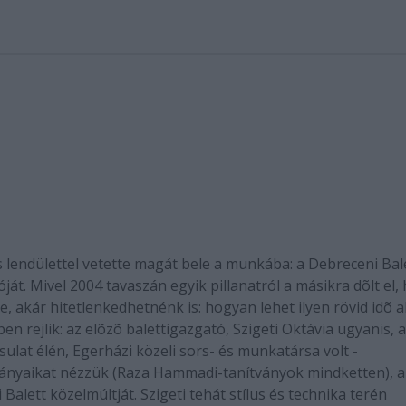
s lendülettel vetette magát bele a munkába: a Debreceni Bal
át. Mivel 2004 tavaszán egyik pillanatról a másikra dõlt el,
, akár hitetlenkedhetnénk is: hogyan lehet ilyen rövid idõ a
n rejlik: az elõzõ balettigazgató, Szigeti Oktávia ugyanis, a
ársulat élén, Egerházi közeli sors- és munkatársa volt -
lmányaikat nézzük (Raza Hammadi-tanítványok mindketten), 
Balett közelmúltját. Szigeti tehát stílus és technika terén