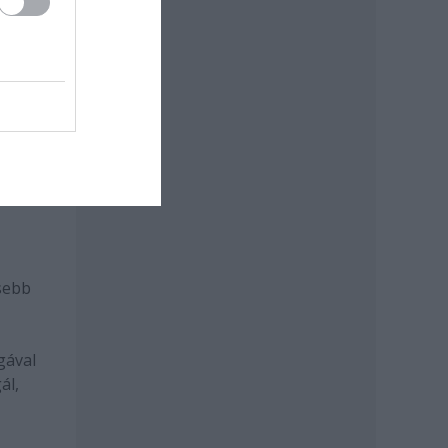
l is
z
n.
ónak,
tatón
esebb
gával
ál,