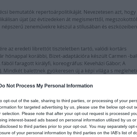
écsi bemutatók repertoárpolitikáját. Nevezetesen azt, hogy
dikálisan újat (az évtizedeken át megismerttől, megszokottól
on népszerű zeneművekre készül a stílusában és eszközeiben
re az eredeti librettót tiszteletben tartó, valódi kortárs
ár hónappal korábbi, Bizet-adaptációra készült Carmen -bal
 fából faragott királyfi, koreográfus: Keveházi Gábor; A
). Mindkét balettnek gyökeresen új a képi világa s meglehe
ttója tiszteletben van tartva.
Do Not Process My Personal Information
ab a Vágytól.vágyig összefoglaló című, kétrészes bemutató
gszerelt" Carmen je, amelyet Egerházi még Pécsett készített, 
to opt-out of the sale, sharing to third parties, or processing of your per
utóbbi ősbemutató, s a zenemű eredeti címe helyett az attó
formation for targeted advertising by us, please use the below opt-out s
r selection. Please note that after your opt-out request is processed y
 címet kapta.
eing interest-based ads based on personal information utilized by us or
disclosed to third parties prior to your opt-out. You may separately opt-
 debreceni Csokonai Színház nézőterére. A színen óriási par
losure of your personal information by third parties on the IAB’s list of
k nagy-nagy lendülettel lehet, matraca jó méternyi magassá