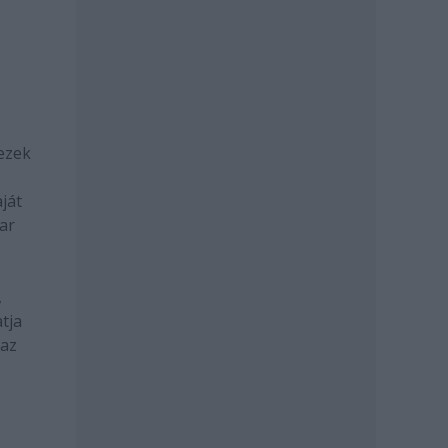
ezek
ját
yar
,
tja
 az