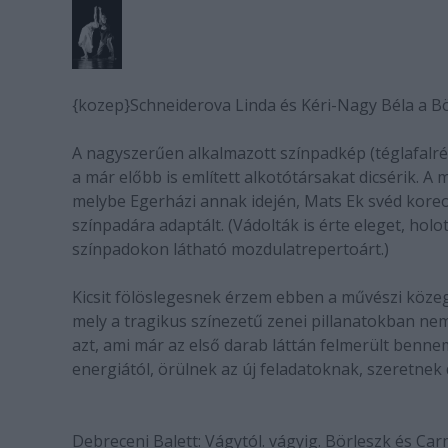
{kozep}Schneiderova Linda és Kéri-Nagy Béla a Bö
A nagyszerűen alkalmazott színpadkép (téglafalr
a már előbb is említett alkotótársakat dicsérik. A 
melybe Egerházi annak idején, Mats Ek svéd koreog
színpadára adaptált. (Vádolták is érte eleget, hol
színpadokon látható mozdulatrepertoárt.)
Kicsit fölöslegesnek érzem ebben a művészi köz
mely a tragikus színezetű zenei pillanatokban ne
azt, ami már az első darab láttán felmerült benn
energiától, örülnek az új feladatoknak, szeretnek d
Debreceni Balett: Vágytól. vágyig. Börleszk és C