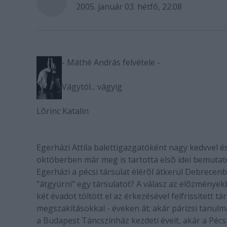
2005. január 03. hétfő, 22:08
- Máthé András felvétele -
Vágytól... vágyig
Lõrinc Katalin
Egerházi Attila balettigazgatóként nagy kedvvel é
októberben már meg is tartotta elsõ idei bemutatój
Egerházi a pécsi társulat élérõl átkerül Debrecenbe
"átgyúrni" egy társulatot? A válasz az elõzményekbe
két évadot töltött el az érkezésével felfrissített t
megszakításokkal - éveken át; akár párizsi tanu
a Budapest Táncszínház kezdeti éveit, akár a Pécsi 