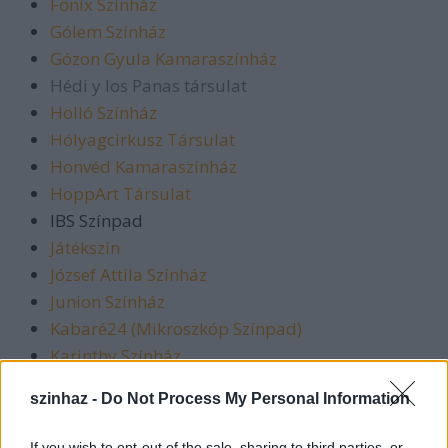
Főnix Színház
Gólem Színház
Gózon Gyula Kamaraszínház
Hédi y los Panas társulat
Holló Színház
Hólyagcirkusz Társulat
Honvéd Kamaraszínház
HoppArt Társulat
IBS Színpad
Játékszín
József Attila Színház
Junion Színház
Kabaré24 (Mikroszkóp Színpad)
Karinthy Színház
Katona József Színház
szinhaz -
Do Not Process My Personal Information
Kazán István Kamaraszínház
Kerekasztal Társulás
If you wish to opt-out of the sale, sharing to third parties, or