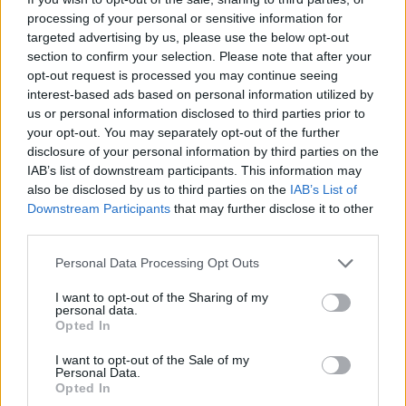
Klebelsberg Kultúrkúria
processing of your personal or sensitive information for
Kolibri Színház
targeted advertising by us, please use the below opt-out
section to confirm your selection. Please note that after your
KoMa Társulat
opt-out request is processed you may continue seeing
Komédium
interest-based ads based on personal information utilized by
Körúti Színház
us or personal information disclosed to third parties prior to
your opt-out. You may separately opt-out of the further
Krétakör Színház
disclosure of your personal information by third parties on the
Laser Theater
IAB’s list of downstream participants. This information may
Madách Színház
also be disclosed by us to third parties on the
IAB’s List of
Magyar Állami Operaház
Downstream Participants
that may further disclose it to other
third parties.
Magyar Színház
Maladype Színház
Please note that this website/app uses one or more Google
Personal Data Processing Opt Outs
services and may gather and store information including but
Maskara Társulat
not limited to your visit or usage behaviour. You may click to
I want to opt-out of the Sharing of my
Merlin Nemzetközi Színház
personal data.
grant or deny consent to Google and its third-party tags to
Opted In
MiaManó Színház
use your data for below specified purposes in below Google
Millenáris Teátrum
consent section.
I want to opt-out of the Sale of my
Personal Data.
Momentán Társulat
Opted In
MU Színház