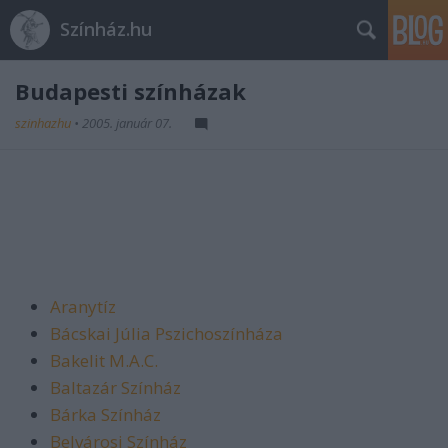
Színház.hu
Budapesti színházak
szinhazhu
•
2005. január 07.
Aranytíz
Bácskai Júlia Pszichoszínháza
Bakelit M.A.C.
Baltazár Színház
Bárka Színház
Belvárosi Színház