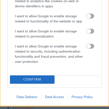
related to analytics like cookies on web or
Radnóti Színház
device identifiers in apps.
Rockszínház
RS9 Stúdiószínház
I want to allow Google to enable storage
related to functionality of the website or app.
Ruttkai Éva Színház
Sanyi és Aranka Színház és Opera
I want to allow Google to enable storage
Spinoza-ház
related to personalization.
Spirit Színház
I want to allow Google to enable storage
Stúdió "K"
related to security, including authentication
Szabad -Tér Színház
functionality and fraud prevention, and other
Száguldó Orfeum
user protection.
SZIKRA cool•tour•house
Színház- és Filmművészeti Egyetem
CONFIRM
Szkéné
Szöveg Színház
Szputnyik Hajózási Társaság
Data Deletion
Data Access
Privacy Policy
Táp Színház
Térszínház