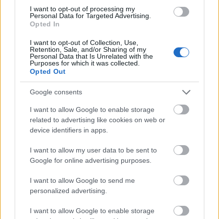
I want to opt-out of processing my
Műhelymunka Társulat
Personal Data for Targeted Advertising.
Opted In
Művészetek Palotája
Nemzeti Színház
I want to opt-out of Collection, Use,
Retention, Sale, and/or Sharing of my
Nemzeti Táncszínház
Personal Data that Is Unrelated with the
Purposes for which it was collected.
Nevesincs Színház
Opted Out
Óbudai Teátrum
Ódry Színpad
Google consents
Örkény Színház
I want to allow Google to enable storage
Patka Heléna Pódiumszínháza
related to advertising like cookies on web or
device identifiers in apps.
Pesti Színház
Pesti Vigadó
I want to allow my user data to be sent to
Picaro
Google for online advertising purposes.
Pinceszínház
I want to allow Google to send me
Pintér Béla és Társulata
personalized advertising.
Pont Műhely
Prizma Színház
I want to allow Google to enable storage