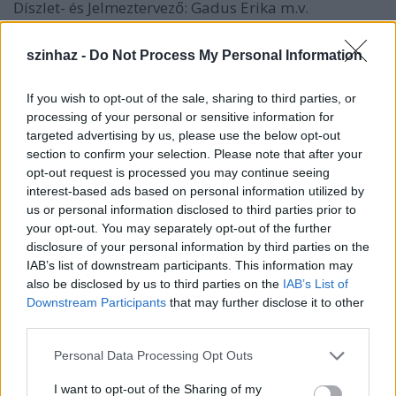
Díszlet- és Jelmeztervező: Gadus Erika m.v.
Színpadi mozgás: Nagypál Gábor
Dramaturg: Gyarmati Kata
szinhaz -
Do Not Process My Personal Information
Asszisztens: Kiss Réka Judit
Ügyelő: Sumonyi Gizi
If you wish to opt-out of the sale, sharing to third parties, or
Súgó/Korrepetitor: Stern Kata
processing of your personal or sensitive information for
targeted advertising by us, please use the below opt-out
section to confirm your selection. Please note that after your
Rendező: Czajlik József
opt-out request is processed you may continue seeing
---------------------------
interest-based ads based on personal information utilized by
us or personal information disclosed to third parties prior to
your opt-out. You may separately opt-out of the further
disclosure of your personal information by third parties on the
IAB’s list of downstream participants. This information may
A szerző
also be disclosed by us to third parties on the
IAB’s List of
Downstream Participants
that may further disclose it to other
Sibylle Berg 1962-ben született Weimarban. Egy
third parties.
ideig bábjátékos volt, majd artistaképzőbe járt, volt
Please note that this website/app uses one or more Google
lexikoneladó, állatpreparátor, tehergépkocsi-
Personal Data Processing Opt Outs
services and may gather and store information including but
vezető... Jelenleg Svájcban él. A Helge élete első
not limited to your visit or usage behaviour. You may click to
I want to opt-out of the Sharing of my