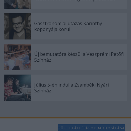
Gasztronómiai utazás Karinthy
koponyája körül
Új bemutatóra készül a Veszprémi Petőfi
Színház
Július 5-én indul a Zsámbéki Nyári
Színház
SÜTI BEÁLLÍTÁSOK MÓDOSÍTÁSA