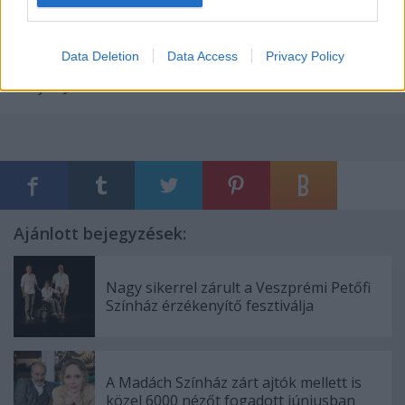
vakhitből vezérelt embertelen, tudatlan ember
fordult ki önnön árnyékából, hogy aztán
hétköznapiságában végül örömét, emberségét,
Data Deletion
Data Access
Privacy Policy
megválthatóságot lelje (Slobodzianek: Ilja próféta).
Czajlik József - rendező
Ajánlott bejegyzések:
Nagy sikerrel zárult a Veszprémi Petőfi
Színház érzékenyítő fesztiválja
A Madách Színház zárt ajtók mellett is
közel 6000 nézőt fogadott júniusban