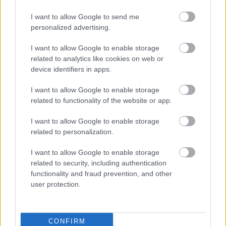
félelme. Nehéz gyerekkor után rövid ideig nagyon
I want to allow Google to send me
sikeres PR-menedzser. Aztán harmincévesen
personalized advertising.
leselejtezik. Helge egyetlen társa egész életében a
félelme marad... (Szilágyi Mária)
I want to allow Google to enable storage
related to analytics like cookies on web or
A rendező
device identifiers in apps.
Izgalmasnak találom azt a világot, ahová Berg vezet
I want to allow Google to enable storage
bennünket, mely nem csupán közhelyek szintjén, de
related to functionality of the website or app.
valóságosan is embertelen, hiszen mi, mint faj már e
Berg-i világban nem létezünk, vagy legalábbis nem
I want to allow Google to enable storage
mi vagyunk a főemlősök.
related to personalization.
Számomra ez a fajta létállapot a lehető
legtalálóbban folytatja azt az egyes rendezéseimen
I want to allow Google to enable storage
átívelő alkotói filozófiát, melynek utolsó állomásakor
related to security, including authentication
(Gombrowicz: Operett) az emberi látszatvilágot
functionality and fraud prevention, and other
alkotó értékek szertefoszlottak, végállapotba
user protection.
kerültek - és mégis reményt hagytak valamire,
valamilyen létezhetőségre, mely értéket teremthet
magának. Azt a munkát megelőzően pedig a
CONFIRM