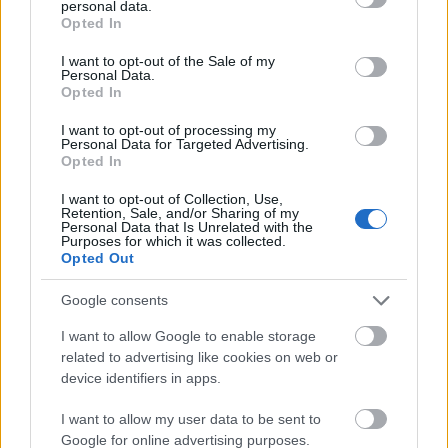
színdarabja, mely abszolút közönségsiker lett:
personal data.
grant or deny consent to Google and its third-party tags to
számtalan színház bemutatta a német
Opted In
use your data for below specified purposes in below Google
nyelvterületen, több nyelvre lefordították.
consent section.
I want to opt-out of the Sale of my
Personal Data.
Opted In
A történet
I want to opt-out of processing my
Personal Data for Targeted Advertising.
A darab 2004-ben játszódik. Emberek már
Opted In
nincsenek, az állatok átvették az uralmat a ’majmok
bolygóján’. Isten még van, az állatok
I want to opt-out of Collection, Use,
Retention, Sale, and/or Sharing of my
szórakoztatására képes rövid időre emberi életet
Personal Data that Is Unrelated with the
teremteni, például egy színházi előadás erejéig.
Purposes for which it was collected.
Opted Out
Szórakoztató művész, akárcsak a halál. Most épp egy
tapír és nagyon attraktív őzike barátnője
Google consents
felkérésének tesz eleget, akik esti szórakozásként egy
emberéletet szeretnének látni, a születéstől a halálig.
I want to allow Google to enable storage
related to advertising like cookies on web or
Isten asszony Helge életét mutatja be nekik. Helge
device identifiers in apps.
egy szállítmányozási cégnél alkalmazásban levő férfi
és egy női lap szerkesztőjének gyereke. Helgét
I want to allow my user data to be sent to
állandóan egy titokzatos ügynökféle kíséri: a
Google for online advertising purposes.