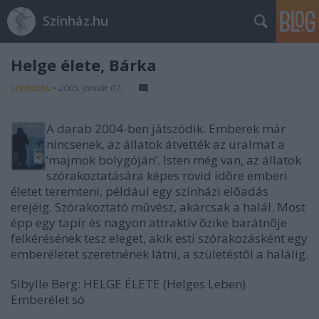
Színház.hu
Helge élete, Bárka
szinhazhu
•
2005. január 07.
A darab 2004-ben játszódik. Emberek már
nincsenek, az állatok átvették az uralmat a
’majmok bolygóján’. Isten még van, az állatok
szórakoztatására képes rövid idõre emberi
életet teremteni, például egy színházi elõadás
erejéig. Szórakoztató mûvész, akárcsak a halál. Most
épp egy tapír és nagyon attraktív õzike barátnõje
felkérésének tesz eleget, akik esti szórakozásként egy
emberéletet szeretnének látni, a születéstõl a halálig.
Sibylle Berg: HELGE ÉLETE (Helges Leben)
Emberélet só