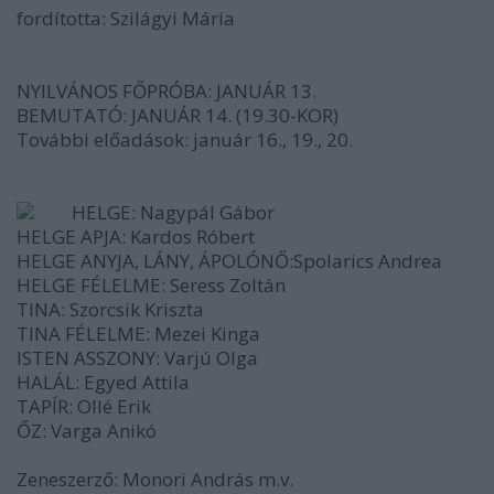
fordította: Szilágyi Mária
NYILVÁNOS FŐPRÓBA: JANUÁR 13.
BEMUTATÓ: JANUÁR 14. (19.30-KOR)
További előadások: január 16., 19., 20.
HELGE: Nagypál Gábor
HELGE APJA: Kardos Róbert
HELGE ANYJA, LÁNY, ÁPOLÓNŐ:Spolarics Andrea
HELGE FÉLELME: Seress Zoltán
TINA: Szorcsik Kriszta
TINA FÉLELME: Mezei Kinga
ISTEN ASSZONY: Varjú Olga
HALÁL: Egyed Attila
TAPÍR: Ollé Erik
ŐZ: Varga Anikó
Zeneszerző: Monori András m.v.