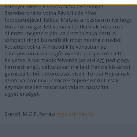
Szinnyei-Merse Pacsirta című festményét
összeboronálta volna Rév Miklós híres
fotóportréjával: Rákosi Mátyás a rozsban (mivelhogy
búza túl magas lett volna a főtitkárnak, rozs közé
állította megszemlélni az érett búzakalászt). A
színpadi ringó búzatáblák most mintha cirokból
köttettek volna. A második felvonásban az
Olimposzon a szárazgőz nyersfa padjai közé lett
helyezve. A harmadik felvonás (az alvilág) pedig egy
harmadrangú, pályaudvar melletti francia kisvárosi
garniszálló bőrbútorozását viseli. Tordai Hajnalnak
szinte valamennyi jelmeze szépen sikerült, csak
egymás mellett mutatnak valami napszítta
ügyetlenséget.
Szerző: M.G.P. forrás:
mgp.szinhaz.hu