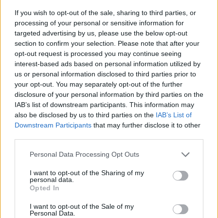
If you wish to opt-out of the sale, sharing to third parties, or
Kimaradt az átdolgozásból a pletykás és intrikusan
processing of your personal or sensitive information for
cselekménybonyolító Közvélemény dramaturgiailag
targeted advertising by us, please use the below opt-out
kevéssé ügyes női szerepe. Ez jelzi, hogy magányos
section to confirm your selection. Please note that after your
szó-onanizálások füzére a szöveg.
opt-out request is processed you may continue seeing
interest-based ads based on personal information utilized by
Az egykori színikritikus Zola, Nana című regénye első
us or personal information disclosed to third parties prior to
fejezetét a mitológia-paródia Gustav Doré-tervezte
your opt-out. You may separately opt-out of the further
díszleteivel bemutatott Offenbach-premier (1858)
disclosure of your personal information by third parties on the
részletes leírását adja. A fejezet a zabolátlan
IAB’s list of downstream participants. This information may
nemiséget, a meztelen női test kihívó szépségét
also be disclosed by us to third parties on the
IAB’s List of
állítja középpontba. Offenbach operettje a szerelem
Downstream Participants
that may further disclose it to other
szabadságát, a hatalmasok és a poklok fölött is
third parties.
győzedelmes erejét zengi frivolan: csúcspontján a
Please note that this website/app uses one or more Google
másfél évszázada örökzöld can-cannal. Ennek
Personal Data Processing Opt Outs
services and may gather and store information including but
csillagokat lerúgó megfékezhetetlenségéhez képest
not limited to your visit or usage behaviour. You may click to
I want to opt-out of the Sharing of my
Iglódi István rendezése illedelmes zárdaiskolai
personal data.
grant or deny consent to Google and its third-party tags to
vizsgaelőadás, ahol időnként illetlen szavakat
Opted In
use your data for below specified purposes in below Google
mondanak a növendékek.
consent section.
I want to opt-out of the Sale of my
Personal Data.