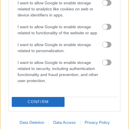
I want to allow Google to enable storage
Szakácsit körüldongani az áhított szépasszonyt.
related to analytics like cookies on web or
Császár Angéla önirónikus Junóként fokról fokra
device identifiers in apps.
kezébe kaparintja a cselekmény irányítását. Dörner
György (bőrruhás vagány Jupiterként) néhol
I want to allow Google to enable storage
vastagabban fogalmaz a szükségesnél, de
related to functionality of the website or app.
mulatságos és énekhangjával felidézi, hogy főiskolás
kora előtt pop-együttesben muzsikált. Nagyváradi
I want to allow Google to enable storage
Erzsébet (Diana), Fazekas Andrea (Vénusz) igazán
related to personalization.
szép revüistennők, Szabó Máté nagyon virgonc
Cupido, Jegercsik Csaba fürge Merkúr, aki Pavletits
I want to allow Google to enable storage
Béla, Szatmári Attila rendőreivel és a stúdiósok
related to security, including authentication
kedvvel-lendülettel kórust megtestesítő jelenlétével
functionality and fraud prevention, and other
Fincza Erika koreográfusi ügyességét dicsérik.
user protection.
CONFIRM
Data Deletion
Data Access
Privacy Policy
Mira János első felvonásbeli díszlete olyan, mintha