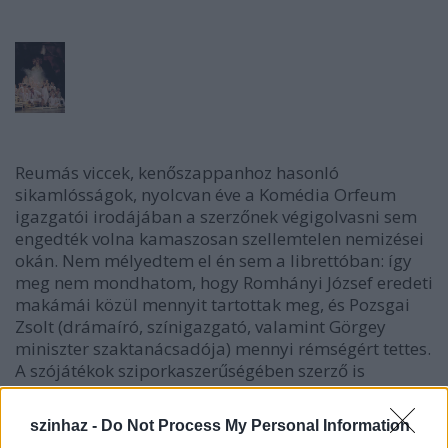
Reumás viccek, kenőszappanhoz hasonló
sikamlósságok, nyolcvan éve a Komédia Orfeum
igazgatói irodájában a szerzőnek végigolvasni sem
engedték volna kamaszosan szellemtelen nemizései
okán. Nem mélyedtem el én sem a librettóban: így
meg nem mondhatom, hogy Romhányi József eredeti
makámái közül mennyit tartottak meg, és Pozsgai
Zsolt (drámaíró, színigazgató, valamint Görgey
miniszter szaktanácsadója) mennyi rémségért tettes.
A szójátékok sziporkaszerűségében szerző is
kételkedhetett. Hogy megbizonyosodjék, mennyire
nem működnek: háromszor is megismétli, a
szinhaz -
Do Not Process My Personal Information
rosszabbakat ennél többször is.