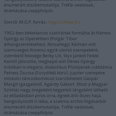
enumerált díszbemutatója. Tréfái vaskosak,
drámázása cseppfolyós.
Szerzõ: M.G.P. forrás:
mgp.szinhaz.hu
1952-ben békeharcos szatírának formálta át Hámos
György az Operettben (Polgár Tibor
áthangszereléséhez). Rózsahegyi Kálmán volt
szemüveges Kronosz egyik utolsó szerepeként,
zsémbelő felesége Berky Lili, Styx Jankót Feleki
Kamill játszotta, megkapó volt Dénes György
trikóban is elegáns, diabolikus Plútójának csábtánca
Petress Zsuzsa (Eurydiké) körül. Jupiter szerepére
miskolci táncoskomikust szerződtetett Gáspár
Margit igazgatónő. Agárdy Gábort. Most a Magyar
Színház nagy öregeként kegyeleti tárgyként látható
az előadásban piros orra, égnek álló őszes haja,
hangsúlyozott ó-lába, a szakma archív-fogásaiból
enumerált díszbemutatója. Tréfái vaskosak,
drámázása cseppfolyós.