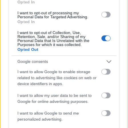
Avar István, Makay Sándor, ifj. Jászai László kevésbé
Opted In
a Fekete Mari áthangszerelésében is szellemes,
pajzán muzsikához igazodott, ihletet a szövegből
I want to opt-out of processing my
Personal Data for Targeted Advertising.
merített.
Opted In
Tóth Sándor megnyerő bonviván, Auksz Éva szép,
I want to opt-out of Collection, Use,
Retention, Sale, and/or Sharing of my
éneklő, táncos primadonna,
Personal Data that Is Unrelated with the
Nagyon tetszett Kállai Ferenc minimál-tréfálkozása
Purposes for which it was collected.
Opted Out
egy óvatos, mulya, de a magához meglévő eszével
kujon vén kukkoló alakjában. Bizonyítva: a
Google consents
tréfálkozás nem zárja ki az emberi és művészi
méltóságot. Ugyanilyen elragadtatással nézem
I want to allow Google to enable storage
mindig Soltész Bözse szerepléseit: légyen bár
related to advertising like cookies on web or
tragédia, vagy operetti bohóság, teljes odaadással
device identifiers in apps.
van jelen. Itt sem vicctől viccig tart játéka:
folyamatosan megjelenít egy jellemet, aki huncut
I want to allow my user data to be sent to
helyzetekbe kerül. A jó hangú Szakácsi Sándor
Google for online advertising purposes.
humorkergető fehér parókában és arcszőrzettel
Jupiter főisten. Második felvonásbeli kurizáló légy-
I want to allow Google to send me
personalized advertising.
számát a rendezői ötlet a színészről átirányította egy
zseblámpára. Mulatságosabb lett volna hagyni