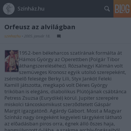
Színház.hu
Orfeusz az alvilágban
szinhazhu
•
2005. január 18.
1952-ben békeharcos szatírának formálta át
Hámos György az Operettben (Polgár Tibor
áthangszereléséhez). Rózsahegyi Kálmán volt
szemüveges Kronosz egyik utolsó szerepeként,
zsémbelõ felesége Berky Lili, Styx Jankót Feleki
Kamill játszotta, megkapó volt Dénes György
trikóban is elegáns, diabolikus Plútójának csábtánca
Petress Zsuzsa (Eurydiké) körül. Jupiter szerepére
miskolci táncoskomikust szerzõdtetett Gáspár
Margit igazgatónõ. Agárdy Gábort. Most a Magyar
Színház nagy öregeként kegyeleti tárgyként látható
az elõadásban piros orra, égnek álló õszes haja,
hangsúlyozott ó-lába, a szakma archív-fogásaiból