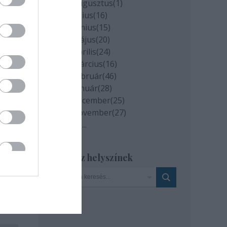
2020 augusztus
(
1
)
2020 július
(
16
)
2020 június
(
15
)
2020 május
(
20
)
2020 április
(
24
)
2020 március
(
16
)
2020 február
(
46
)
2020 január
(
28
)
2019 december
(
25
)
2019 november
(
27
)
Tovább
...
Szinház helyszínek