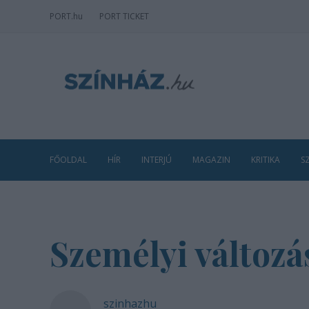
PORT
.hu
PORT TICKET
FŐOLDAL
HÍR
INTERJÚ
MAGAZIN
KRITIKA
S
Személyi változá
szinhazhu