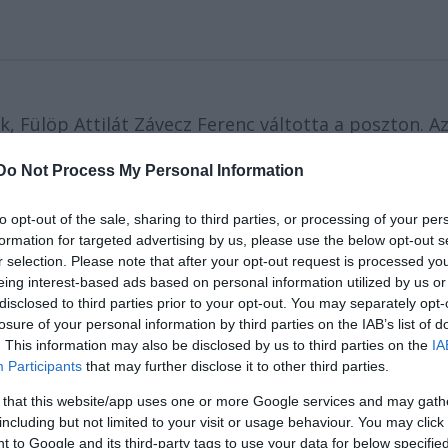
, Fülöp Attilát Závecz Ferenc váltotta a poszton. A
vankilenc munkatársától kénytelen megválni.
Do Not Process My Personal Information
tója van a Magyar Állami
tendáns-főigazgató. A
to opt-out of the sale, sharing to third parties, or processing of your per
formation for targeted advertising by us, please use the below opt-out s
la* a főtitkári
r selection. Please note that after your opt-out request is processed y
jétől *Keveházi Gábor*
eing interest-based ads based on personal information utilized by us or
 tartozó Magyar Nemzeti
disclosed to third parties prior to your opt-out. You may separately opt-
losure of your personal information by third parties on the IAB’s list of
. This information may also be disclosed by us to third parties on the
IA
kell megválnia az
Participants
that may further disclose it to other third parties.
ot is figyelembe vesznek:
 that this website/app uses one or more Google services and may gath
yugdíjba, szakmai
including but not limited to your visit or usage behaviour. You may click 
lhelyezkedhetnek.
 to Google and its third-party tags to use your data for below specifi