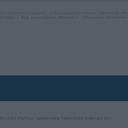
lói tartalomnak minősülnek, értük a
szolgáltatás technikai
üzemeltetője sem
n forduljon a blog szerkesztőjéhez. Részletek a
Felhasználási feltételekben
ékoztató (Port.hu)
Adatkezelési Tájékoztató (Inda-labs Zrt.)