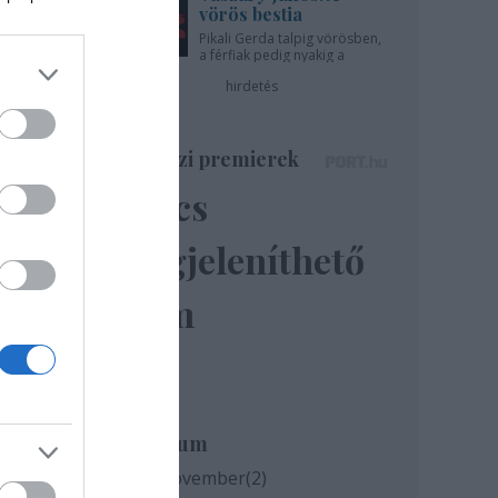
vörös bestia
Pikali Gerda talpig vörösben,
a férfiak pedig nyakig a
pácban - az Újszínházban!
hirdetés
Színházi premierek
Nincs
megjeleníthető
elem
Archívum
2020 november
(
2
)