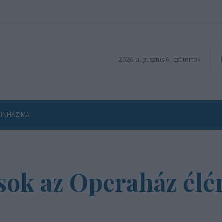
2026. augusztus 6., csütörtök
ZÍNHÁZ MA
sok az Operaház élé