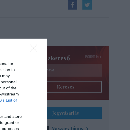
z
Színészkereső
sonal or
ection to
ou may
 personal
Keresés
out of the
 downstream
B’s List of
Jegyvásárlás
er and store
to grant or
Vaszary János: A
ed purposes