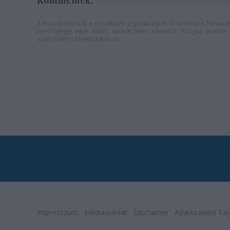
Kommentek:
A hozzászólások a
vonatkozó jogszabályok
értelmében felhaszná
felelősséget nem vállal, azokat nem ellenőrzi. Kifogás eseté
adatvédelmi tájékoztatóban
.
Impresszum
Médiaajánlat
Disclaimer
Adatkezelési Táj