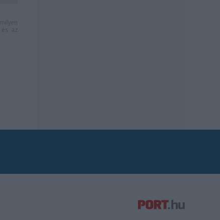
milyen
és az