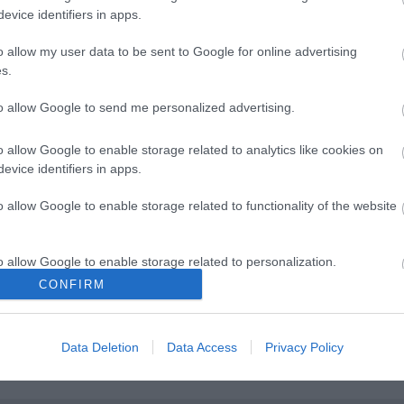
evice identifiers in apps.
o allow my user data to be sent to Google for online advertising
s.
to allow Google to send me personalized advertising.
o allow Google to enable storage related to analytics like cookies on
evice identifiers in apps.
o allow Google to enable storage related to functionality of the website
o allow Google to enable storage related to personalization.
CONFIRM
o allow Google to enable storage related to security, including
allamok jazz-
Gasztronómiai utazás
cation functionality and fraud prevention, and other user protection.
l és tánccal
Karinthy koponyája körül
Data Deletion
Data Access
Privacy Policy