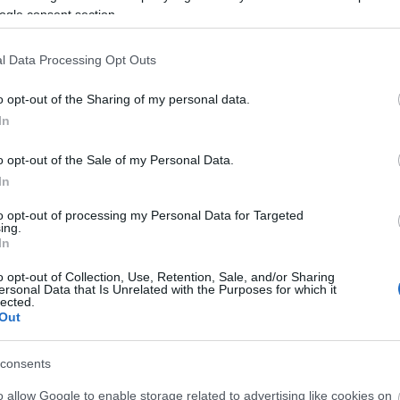
ielégítést fizetnek.
ogle consent section.
l Data Processing Opt Outs
ta: nem pénzügyi okai
nia az intézménynek. A
o opt-out of the Sharing of my personal data.
 előírt létszámnál
In
ós nem zárta ki annak
étszámleépítéssel
o opt-out of the Sale of my Personal Data.
zóló szerződéssel
In
to opt-out of processing my Personal Data for Targeted
ing.
In
z elmúlt évben csaknem
ezzel együtt a bevétel
o opt-out of Collection, Use, Retention, Sale, and/or Sharing
mény hatmilliárd
ersonal Data that Is Unrelated with the Purposes for which it
lected.
hogy a tervezett
Out
consents
o allow Google to enable storage related to advertising like cookies on