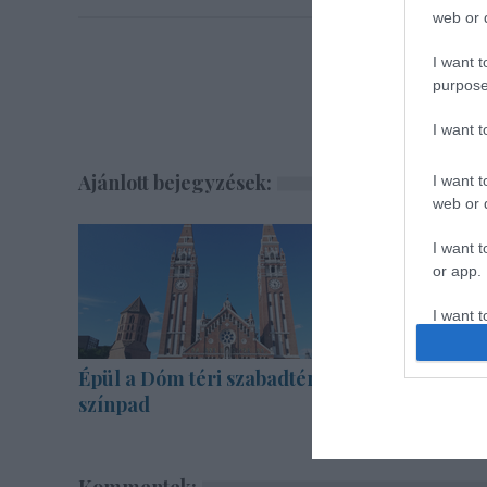
web or d
I want t
purpose
I want 
Ajánlott bejegyzések:
I want t
web or d
I want t
or app.
I want t
I want t
Épül a Dóm téri szabadtéri
Bartók d
authenti
színpad
zenekarra