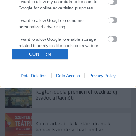
I want to allow my user data to be sent to
Google for online advertising purposes.
Ajánlott bejegyzések:
I want to allow Google to send me
personalized advertising.
Indul az e-Trafó online programsorozat
I want to allow Google to enable storage
related to analytics like cookies on web or
device identifiers in apps.
CONFIRM
Meghalt Böröndi Tamás
I want to allow Google to enable storage
related to functionality of the website or app.
Data Deletion
Data Access
Privacy Policy
I want to allow Google to enable storage
related to personalization.
Rögtön dupla premierrel kezdi az új
évadot a Radnóti
I want to allow Google to enable storage
related to security, including authentication
functionality and fraud prevention, and other
user protection.
Kamaradarabok, kortárs drámák,
koncertszínház a Teátrumban