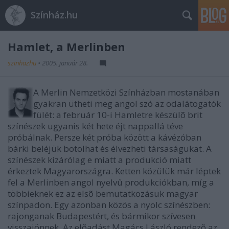
Színház.hu
Hamlet, a Merlinben
szinhazhu
•
2005. január 28.
A Merlin Nemzetközi Színházban mostanában
gyakran ütheti meg angol szó az odalátogatók
fülét: a február 10-i Hamletre készülõ brit
színészek ugyanis két hete éjt nappallá téve
próbálnak. Persze két próba között a kávézóban
bárki beléjük botolhat és élvezheti társaságukat. A
színészek kizárólag e miatt a produkció miatt
érkeztek Magyarországra. Ketten közülük már léptek
fel a Merlinben angol nyelvû produkciókban, míg a
többieknek ez az elsõ bemutatkozásuk magyar
színpadon. Egy azonban közös a nyolc színészben:
rajonganak Budapestért, és bármikor szívesen
visszajönnek. Az elõadást Magács László rendezõ az