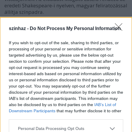
eredeti Shakespeare-i nyelven, magyar feliratozással
állítja színpadra.
William Shakespeare: Hamlet
szinhaz -
Do Not Process My Personal Information
Bemutató: 2005. február 10. 19:00
További elõadások: 2005. február 11-14., 16., 18-21.
If you wish to opt-out of the sale, sharing to third parties, or
19:00
processing of your personal or sensitive information for
Merlin Nemzetközi Színház
targeted advertising by us, please use the below opt-out
section to confirm your selection. Please note that after your
William Shakespeare: Hamlet
opt-out request is processed you may continue seeing
Bemutató: 2005. február 10. 19:00
interest-based ads based on personal information utilized by
További előadások: 2005. február 11-14., 16., 18-21.
us or personal information disclosed to third parties prior to
19:00
your opt-out. You may separately opt-out of the further
Merlin Nemzetközi Színház
disclosure of your personal information by third parties on the
IAB’s list of downstream participants. This information may
A darabról:
also be disclosed by us to third parties on the
IAB’s List of
Hamletnek semmi köze ahhoz, ami Helsingőrben
Downstream Participants
that may further disclose it to other
történik. Wittenbergi, nagyvilági életéből hirtelen a
third parties.
szűklátókörű dán királyi udvarban találja magát,
ahol őrá vár a feladat, hogy "helyretolja a kizökkent
Please note that this website/app uses one or more Google
Personal Data Processing Opt Outs