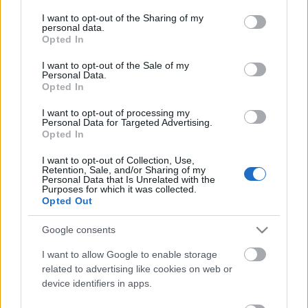
services and may gather and store information including but
időt". Ámokfutás, agyrém, ami Dániában vár rá.
not limited to your visit or usage behaviour. You may click to
I want to opt-out of the Sharing of my
personal data.
grant or deny consent to Google and its third-party tags to
Opted In
use your data for below specified purposes in below Google
Szereplők:
consent section.
Gareth Taylor, Rex Obano, Michael Brogan,
I want to opt-out of the Sale of my
Personal Data.
Joanna Morton,
Opted In
Peter Gardiner, Jack Bennett, Alex Woodhall, Carl
Prekopp
I want to opt-out of processing my
Personal Data for Targeted Advertising.
Opted In
Asszisztens: Nánay Fanni és Sasha Wells
I want to opt-out of Collection, Use,
Retention, Sale, and/or Sharing of my
Jelmeztervező: Nagy Fruzsina
Personal Data that Is Unrelated with the
Díszlettervező: Valcz Gábor
Purposes for which it was collected.
Világosító: Bányai Tamás
Opted Out
Rendező: Magács László
Google consents
I want to allow Google to enable storage
related to advertising like cookies on web or
device identifiers in apps.