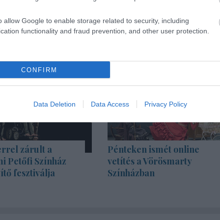
o allow Google to enable storage related to security, including
cation functionality and fraud prevention, and other user protection.
CONFIRM
Data Deletion
Data Access
Privacy Policy
rrel zárult a
Pénteken ismét online
i Petőfi Színház
vetítés a Vörösmarty
tő fesztiválja
Színházban