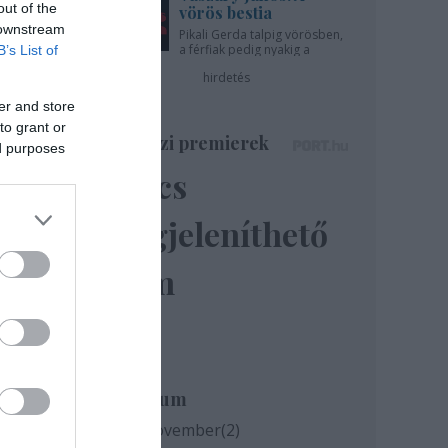
out of the
vörös bestia
 downstream
Pikali Gerda talpig vörösben,
a férfiak pedig nyakig a
B’s List of
pácban - az Újszínházban!
hirdetés
er and store
to grant or
Színházi premierek
ed purposes
Nincs
megjeleníthető
elem
Archívum
2020 november
(
2
)