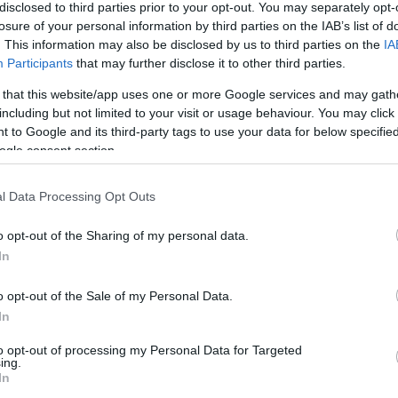
ek, harangok magasba
disclosed to third parties prior to your opt-out. You may separately opt-
. Messzi szállásokon
losure of your personal information by third parties on the IAB’s list of
. This information may also be disclosed by us to third parties on the
IA
Participants
that may further disclose it to other third parties.
atá magát. Szekeres a
 that this website/app uses one or more Google services and may gath
tá, magas süvegébe
including but not limited to your visit or usage behaviour. You may click 
apmeleg vizébe űle.
 to Google and its third-party tags to use your data for below specifi
ogle consent section.
onúla. A megázott
megvoná. Kun a vízbűl
zekérbakra emelkedvén
l Data Processing Opt Outs
o opt-out of the Sharing of my personal data.
In
o opt-out of the Sale of my Personal Data.
In
to opt-out of processing my Personal Data for Targeted
ing.
In