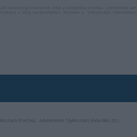
lói tartalomnak minősülnek, értük a
szolgáltatás technikai
üzemeltetője sem
n forduljon a blog szerkesztőjéhez. Részletek a
Felhasználási feltételekben
ékoztató (Port.hu)
Adatkezelési Tájékoztató (Inda-labs Zrt.)