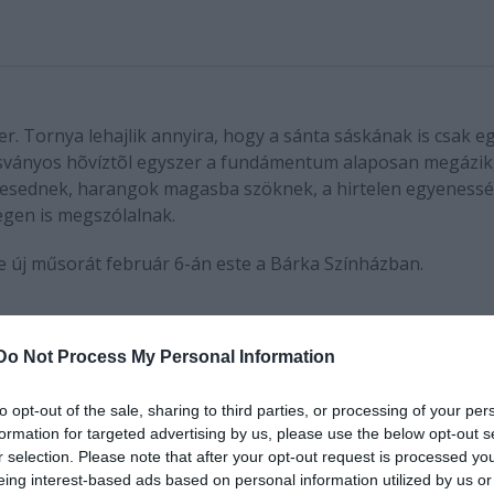
. Tornya lehajlik annyira, hogy a sánta sáskának is csak e
 ásványos hõvíztõl egyszer a fundámentum alaposan megázik
esednek, harangok magasba szöknek, a hirtelen egyenessé
egen is megszólalnak.
új műsorát február 6-án este a Bárka Színházban.
mesemondók hangján.
Do Not Process My Personal Information
to opt-out of the sale, sharing to third parties, or processing of your per
ya lehajlik annyira,
formation for targeted advertising by us, please use the below opt-out s
z a harang. De a jó
r selection. Please note that after your opt-out request is processed y
 alaposan megázik, a
eing interest-based ads based on personal information utilized by us or