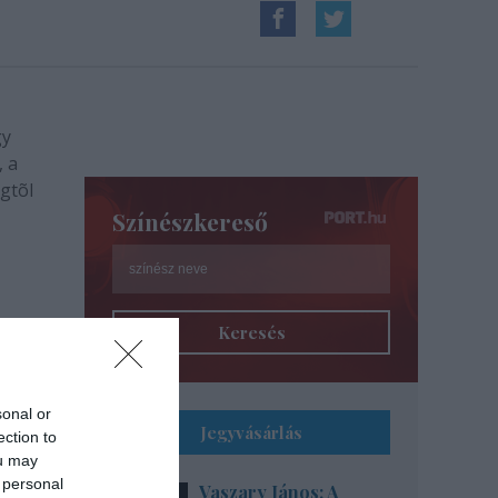
gy
, a
gtõl
Színészkereső
Keresés
sonal or
Jegyvásárlás
ection to
ou may
 personal
Vaszary János: A