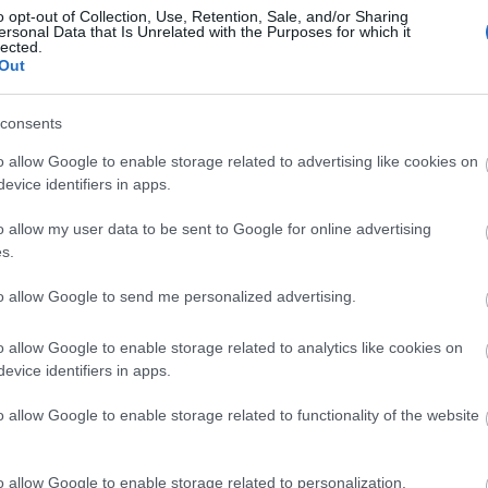
o opt-out of Collection, Use, Retention, Sale, and/or Sharing
ersonal Data that Is Unrelated with the Purposes for which it
lected.
Out
consents
o allow Google to enable storage related to advertising like cookies on
evice identifiers in apps.
síp), Molnár Miklós,
o allow my user data to be sent to Google for online advertising
), Mester László
s.
 Végső Miklós, Galát
to allow Google to send me personalized advertising.
nek, lavór,
o allow Google to enable storage related to analytics like cookies on
dői gyerekek
evice identifiers in apps.
o allow Google to enable storage related to functionality of the website
o allow Google to enable storage related to personalization.