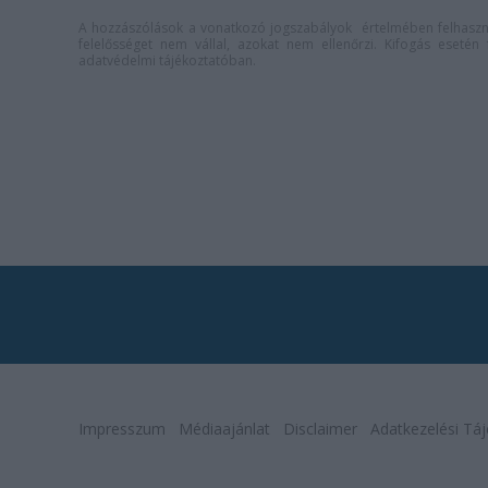
A hozzászólások a
vonatkozó jogszabályok
értelmében felhaszná
felelősséget nem vállal, azokat nem ellenőrzi. Kifogás eseté
adatvédelmi tájékoztatóban
.
Impresszum
Médiaajánlat
Disclaimer
Adatkezelési Táj