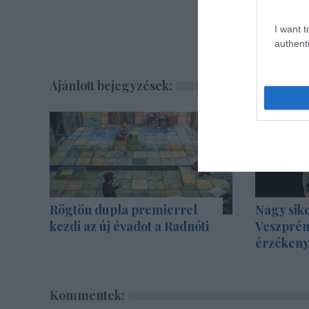
I want t
authenti
Ajánlott bejegyzések:
Rögtön dupla premierrel
Nagy sike
kezdi az új évadot a Radnóti
Veszprém
érzékenyí
Kommentek: