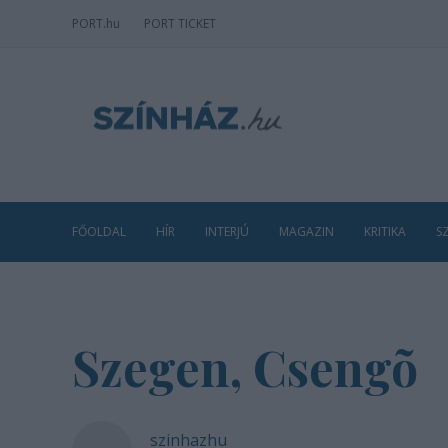
PORT
.hu
PORT TICKET
FŐOLDAL
HÍR
INTERJÚ
MAGAZIN
KRITIKA
S
Szegen, Csengõ
szinhazhu