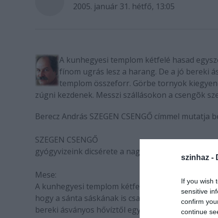
2005. január 31. hétfő, 13:05
A kunhegyesi templom kétfelé hasad egyszer
fínom ugrás lesz a harang. De a jó bereki
templom összeforr. Görbe tornyok kiegyen
zúgni kezdenek. Messzi szállásokon a csengõk sz
Berecz András SZEGEN CSENGŐ címmel mutatja be 
SZEGEN CSENGŐ
gyógyvizeink dicsérete a nagykunsági ének- és 
szinhaz -
Mese:
If you wish 
A kunhegyesi templom kétfelé hasad egyszer. Torn
sensitive in
hogy a sánta sáskának is csak egy fínom ugrás les
confirm you
bereki ásványos hővíztől egyszer a fundámentum
continue se