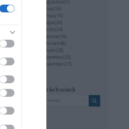
2020 augusztus
(
1
)
2020 július
(
16
)
2020 június
(
15
)
2020 május
(
20
)
2020 április
(
24
)
2020 március
(
16
)
2020 február
(
46
)
2020 január
(
28
)
2019 december
(
25
)
2019 november
(
27
)
Tovább
...
Szinház helyszínek