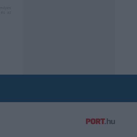
milyen
és az