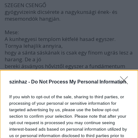
SZEGEN CSENGŐ
gyógyvizeink dicsérete a nagykunsági ének- és
mesemondók hangján.
Mese:
A kunhegyesi templom kétfelé hasad egyszer.
Tornya lehajlik annyira,
hogy a sánta sáskának is csak egy fínom ugrás lesz a
harang. De a jó
bereki ásványos hővíztől egyszer a fundámentum
alaposan megázik, a
templom összeforr. Görbe tornyok kiegyenesednek,
szinhaz -
Do Not Process My Personal Information
harangok magasba
szöknek, a hirtelen egyenességtől zúgni kezdenek.
If you wish to opt-out of the sale, sharing to third parties, or
Messzi szállásokon
processing of your personal or sensitive information for
a csengők szegen is megszólalnak.
targeted advertising by us, please use the below opt-out
section to confirm your selection. Please note that after your
...Jöve az idő, alföldi nagy eső. Eresz, fa nem mutatá
opt-out request is processed you may continue seeing
magát. Szekeres a
interest-based ads based on personal information utilized by
lovait megállítá, ingjét-gatyáját leveté, összehajtá,
us or personal information disclosed to third parties prior to