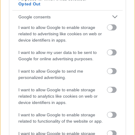
7. KUNSÁGIFI (banda)
Opted Out
8. HAZA! (tárogató, katonaláda)
Google consents
Előadók:
I want to allow Google to enable storage
related to advertising like cookies on web or
Juhász Zoltán (furulya), Dsupin Pál (tárogató,
device identifiers in apps.
nádsíp), Molnár Miklós,
Major Levente (hegedű), Balogh Kálmán (cimbalom),
I want to allow my user data to be sent to
Mester László
Google for online advertising purposes.
(brácsa), Szász Lőrinc (bőgő), Husi Gyula (citera),
I want to allow Google to send me
Végső Miklós, Galát
personalized advertising.
Péter (bot, tánc, táncszók), Berecz András (mese,
ének, lavór,
I want to allow Google to enable storage
katonaláda, pergőkés).
related to analytics like cookies on web or
Mándoky Kongur Atlan, kunmadarasi és berekfürdői
device identifiers in apps.
gyerekek
I want to allow Google to enable storage
related to functionality of the website or app.
I want to allow Google to enable storage