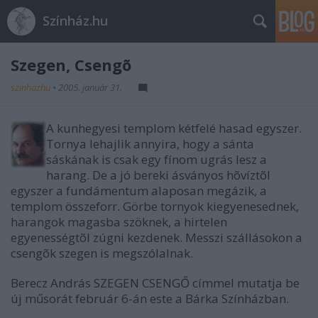
Színház.hu
Szegen, Csengõ
szinhazhu
•
2005. január 31.
A kunhegyesi templom kétfelé hasad egyszer.
Tornya lehajlik annyira, hogy a sánta
sáskának is csak egy fínom ugrás lesz a
harang. De a jó bereki ásványos hõvíztõl
egyszer a fundámentum alaposan megázik, a
templom összeforr. Görbe tornyok kiegyenesednek,
harangok magasba szöknek, a hirtelen
egyenességtõl zúgni kezdenek. Messzi szállásokon a
csengõk szegen is megszólalnak.
Berecz András SZEGEN CSENGŐ címmel mutatja be
új műsorát február 6-án este a Bárka Színházban.