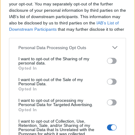
magas süvegébe
your opt-out. You may separately opt-out of the further
ottan begyúrá, fejébe húzá, ruhátalan az útszél
disclosure of your personal information by third parties on the
napmeleg vizébe űle.
IAB’s list of downstream participants. This information may
Süvege vala kinn, meg a fejibűl valami. Az idő
also be disclosed by us to third parties on the
IAB’s List of
elvonúla. A megázott
Downstream Participants
that may further disclose it to other
bécsi a parókáját sárba veté, azt magátúl örökre
third parties.
megvoná. Kun a vízbűl
Please note that this website/app uses one or more Google
Personal Data Processing Opt Outs
kiálla, süvege alól száraz ruháját magára ölté.
services and may gather and store information including but
Szekérbakra emelkedvén
not limited to your visit or usage behaviour. You may click to
I want to opt-out of the Sharing of my
lovai közé csapva monda: Gyí! Haza!
personal data.
grant or deny consent to Google and its third-party tags to
Opted In
use your data for below specified purposes in below Google
consent section.
I want to opt-out of the Sale of my
Personal Data.
Dalok:
Opted In
1. KERESD, HÉ! (tárogató)
I want to opt-out of processing my
2. TISZÁN FEL (banda)
Personal Data for Targeted Advertising.
3. URAM AZ IDŐ (furulya, nádsíp,lavor)
Opted In
4. KASZAFÉM (citera, tárogató)
5. BORT ISZOK (banda)
I want to opt-out of Collection, Use,
Retention, Sale, and/or Sharing of my
6. KUSS KI! (furulya)
Personal Data that Is Unrelated with the
Purposes for which it was collected.