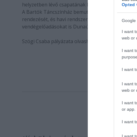
helyzetben lévő csapatának kezdeményező, sőt köz
Opted 
A Bartók Táncszínház bemutatóin kívül fontosnak 
rendezését, és havi rendszerességgel szerveznek m
Google 
vendégelőadásokat is Dunaújvárosban, a közönsé
I want t
web or d
Szögi Csaba pályázata olvasható
itt:
I want t
purpose
I want 
I want t
web or d
I want t
or app.
I want t
I want t