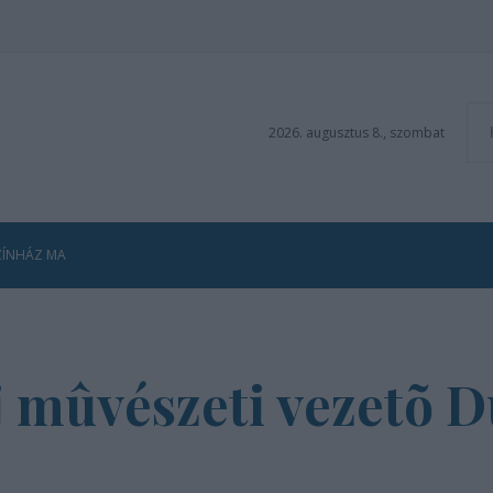
2026. augusztus 8., szombat
ZÍNHÁZ MA
j mûvészeti vezetõ 