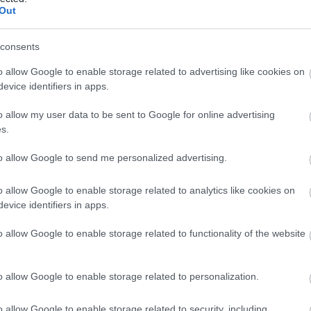
ponti szerepet kell betöltenie Dunaújváros kulturális élet
Out
tartják szakmai találkozók, workshopok, fesztiválok
ajd a táncművészet egészét felölelő - néptánc, balett, kort
consents
g minél szélesebb köreinek meghódítása érdekében.
o allow Google to enable storage related to advertising like cookies on
evice identifiers in apps.
o allow my user data to be sent to Google for online advertising
s.
to allow Google to send me personalized advertising.
o allow Google to enable storage related to analytics like cookies on
evice identifiers in apps.
o allow Google to enable storage related to functionality of the website
o allow Google to enable storage related to personalization.
o allow Google to enable storage related to security, including