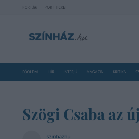
PORT
.hu
PORT TICKET
FŐOLDAL
HÍR
INTERJÚ
MAGAZIN
KRITIKA
S
Szögi Csaba az ú
szinhazhu