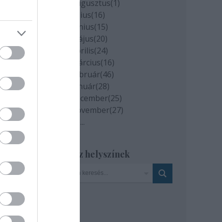
2020 augusztus
(
1
)
ében.
2020 július
(
16
)
2020 június
(
15
)
árs -
2020 május
(
20
)
2020 április
(
24
)
2020 március
(
16
)
2020 február
(
46
)
2020 január
(
28
)
2019 december
(
25
)
2019 november
(
27
)
Tovább
...
Szinház helyszínek