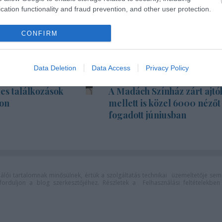
cation functionality and fraud prevention, and other user protection.
CONFIRM
Data Deletion
Data Access
Privacy Policy
es találkozások
A Madách Színház zárt ajtó
on
mellett is közel 6000 nézőt
fogadott júniusban
lói tartalomnak minősülnek, értük a
szolgáltatás technikai
üzemeltetője sem
n forduljon a blog szerkesztőjéhez. Részletek a
Felhasználási feltételekben