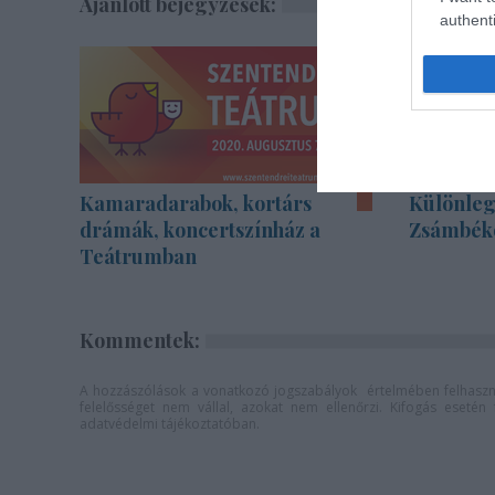
Ajánlott bejegyzések:
authenti
Kamaradarabok, kortárs
Különleg
drámák, koncertszínház a
Zsámbék
Teátrumban
Kommentek:
A hozzászólások a
vonatkozó jogszabályok
értelmében felhaszná
felelősséget nem vállal, azokat nem ellenőrzi. Kifogás eseté
adatvédelmi tájékoztatóban
.