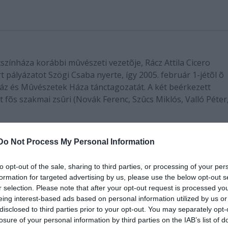
színháza korábbi mûvészeti vezetõje, Rácz Attila Cicero
t pályázatot Szögi Csaba nyerte, így 2005. február 1-jétõl õ
ház és Mûvészetek Háza tánctagozatát. A két beérkezett
t fõs szakmai zsûri (Novák Ferenc, Szûcs Miklós, Valló Péter,
a korábbi művészeti vezetője, Rácz Attila Cicero kinevezése
Do Not Process My Personal Information
aba nyerte, így 2005. február 1-jétől ő irányítja a dunújváro
zatát. A két beérkezett pályazatot - Rácz Attila és Szögi 
to opt-out of the sale, sharing to third parties, or processing of your per
 Miklós, Valló Péter, Kiss János és Török Jolán) értékelte.
formation for targeted advertising by us, please use the below opt-out s
r selection. Please note that after your opt-out request is processed y
eing interest-based ads based on personal information utilized by us or
nódel Mária január 19-én nevezte ki, és mutatta be a társulat
disclosed to third parties prior to your opt-out. You may separately opt-
tő sajtótájékoztatón Szögi Csaba hangsúlyozta, pályázata k
losure of your personal information by third parties on the IAB’s list of