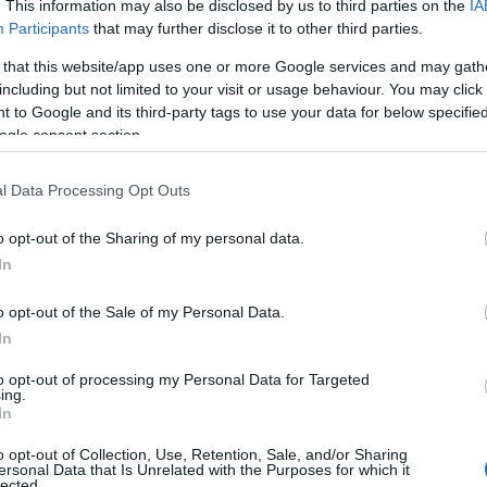
s felöleli -, melyet az ő nevében adtak be. Dunaújváros
. This information may also be disclosed by us to third parties on the
IA
Participants
that may further disclose it to other third parties.
unaújváros néven folytatja a munkát, arculatát Szögi Csab
t határozza majd meg.
 that this website/app uses one or more Google services and may gath
including but not limited to your visit or usage behaviour. You may click 
 lenni, mely felismerhetően és egyértelműen a folklórt -
 to Google and its third-party tags to use your data for below specifi
ogle consent section.
 használja fel produkciói alapanyagául, oly módon, hogy azz
 művészetet, a kor igényeinek megfelelő kortárs táncszính
m működtetésével kíván biztosítani.
l Data Processing Opt Outs
o opt-out of the Sharing of my personal data.
In
o opt-out of the Sale of my Personal Data.
 "tiszta forrásból" merítkezik. A feltételek, a lehetséges al
In
 években Dunaújváros egyszer már volt a táncszínház-rajongó
zép-európai szempontból is egyedülállót produkáló - Szögi 
to opt-out of processing my Personal Data for Targeted
ing.
ól. A társulat e táncszínházi-koreográfiai irányzat örököse
In
artja.
o opt-out of Collection, Use, Retention, Sale, and/or Sharing
ersonal Data that Is Unrelated with the Purposes for which it
 táncművészekből álló, országos viszonylatban is kivételes
lected.