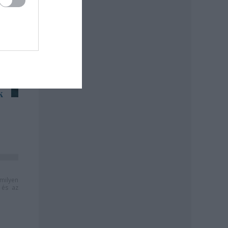
k
milyen
és az