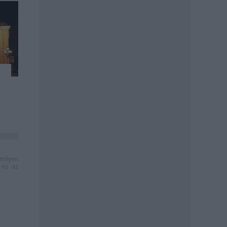
milyen
és az