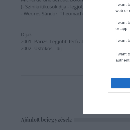
I want t
(- Színikritikusok díja - legjobb alternatív előadás,
web or d
- Weöres Sándor: Theomachia (Bárka Színház)
I want t
or app.
Díjak:
I want t
2001- Párizs: Legjobb férfi alakítás (Baudlaire: Rom
2002- Üstökös - díj
I want t
authenti
Ajánlott bejegyzések: