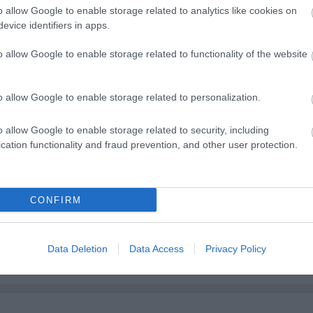
o allow Google to enable storage related to analytics like cookies on
 Fővárosi Kultúrális Bizottság - legjobb alternatív együttes dí
evice identifiers in apps.
o allow Google to enable storage related to functionality of the website
o allow Google to enable storage related to personalization.
lás virágai)
o allow Google to enable storage related to security, including
cation functionality and fraud prevention, and other user protection.
CONFIRM
Data Deletion
Data Access
Privacy Policy