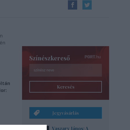
án
-én
Színészkereső
oltán
Keresés
or:
Jegyvásárlás
Vaszary János: A