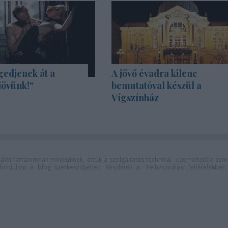
gedjenek át a
A jövő évadra kilenc
jövünk!"
bemutatóval készül a
Vígszínház
lói tartalomnak minősülnek, értük a
szolgáltatás technikai
üzemeltetője sem
n forduljon a blog szerkesztőjéhez. Részletek a
Felhasználási feltételekben