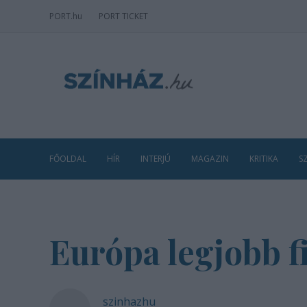
PORT
.hu
PORT TICKET
FŐOLDAL
HÍR
INTERJÚ
MAGAZIN
KRITIKA
S
Európa legjobb fi
szinhazhu