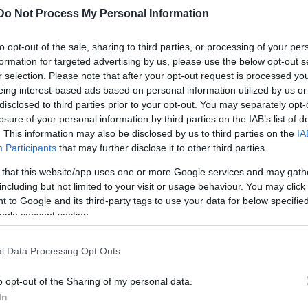
Do Not Process My Personal Information
to opt-out of the sale, sharing to third parties, or processing of your per
formation for targeted advertising by us, please use the below opt-out s
r selection. Please note that after your opt-out request is processed y
eing interest-based ads based on personal information utilized by us or
disclosed to third parties prior to your opt-out. You may separately opt-
losure of your personal information by third parties on the IAB’s list of
. This information may also be disclosed by us to third parties on the
IA
Participants
that may further disclose it to other third parties.
ráma tagozata - érettségi
 that this website/app uses one or more Google services and may gath
including but not limited to your visit or usage behaviour. You may click 
színész és rendező szak
 to Google and its third-party tags to use your data for below specifi
ogle consent section.
l Data Processing Opt Outs
o opt-out of the Sharing of my personal data.
In
mmel