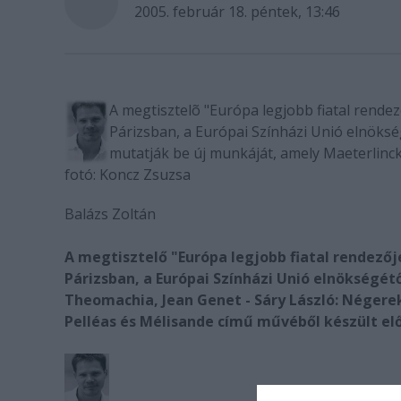
2005. február 18. péntek, 13:46
A megtisztelõ "Európa legjobb fiatal rendez
Párizsban, a Európai Színházi Unió elnökség
mutatják be új munkáját, amely Maeterlinck
fotó: Koncz Zsuzsa
Balázs Zoltán
A megtisztelő "Európa legjobb fiatal rendezőj
Párizsban, a Európai Színházi Unió elnökségét
Theomachia, Jean Genet - Sáry László: Négerek
Pelléas és Mélisande című művéből készült el