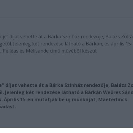
õje" díjat vehette át a Bárka Színház rendezõje, Balázs Zolt
étõl. Jelenleg két rendezése látható a Bárkán, és április 15
: Pelléas és Mélisande címû mûvébõl készül.
e" díjat vehette át a Bárka Színház rendezője, Balázs Z
ől. Jelenleg két rendezése látható a Bárkán Weöres Sánd
. Április 15-én mutatják be új munkáját, Maeterlinck:
őadást.