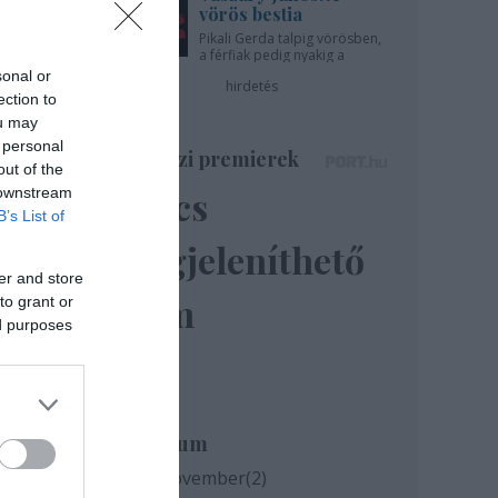
vörös bestia
Pikali Gerda talpig vörösben,
a férfiak pedig nyakig a
pácban - az Újszínházban!
sonal or
hirdetés
ection to
ou may
 personal
Színházi premierek
out of the
Nincs
 downstream
B’s List of
megjeleníthető
er and store
elem
to grant or
ed purposes
Archívum
2020 november
(
2
)