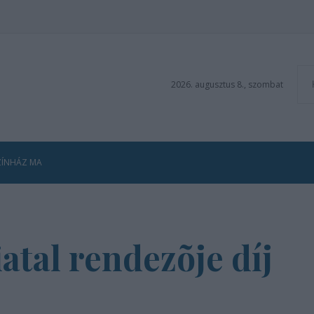
2026. augusztus 8., szombat
ZÍNHÁZ MA
atal rendezõje díj