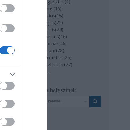
2020 augusztus
(
1
)
2020 július
(
16
)
2020 június
(
15
)
2020 május
(
20
)
2020 április
(
24
)
2020 március
(
16
)
2020 február
(
46
)
2020 január
(
28
)
2019 december
(
25
)
2019 november
(
27
)
Tovább
...
Szinház helyszínek