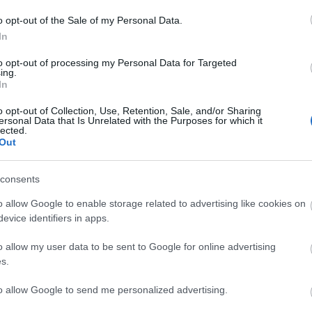
o opt-out of the Sale of my Personal Data.
In
to opt-out of processing my Personal Data for Targeted
ing.
In
o opt-out of Collection, Use, Retention, Sale, and/or Sharing
ersonal Data that Is Unrelated with the Purposes for which it
lected.
Out
consents
o allow Google to enable storage related to advertising like cookies on
evice identifiers in apps.
o allow my user data to be sent to Google for online advertising
s.
ínház Kamaratermében (1999)
to allow Google to send me personalized advertising.
ype - Találkozások Színháza (2001)
pe - Találkozások Színháza (2003)