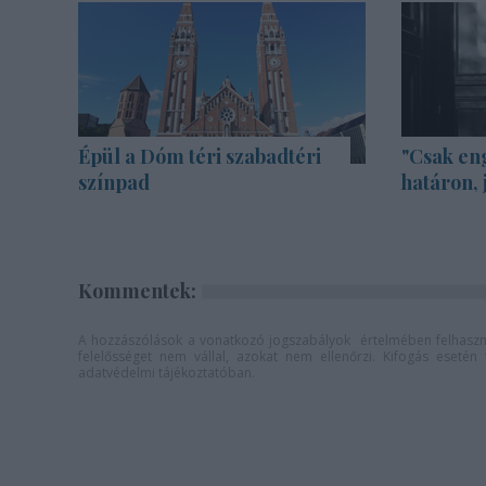
Épül a Dóm téri szabadtéri
"Csak en
színpad
határon, 
Kommentek:
A hozzászólások a
vonatkozó jogszabályok
értelmében felhaszná
felelősséget nem vállal, azokat nem ellenőrzi. Kifogás eseté
adatvédelmi tájékoztatóban
.