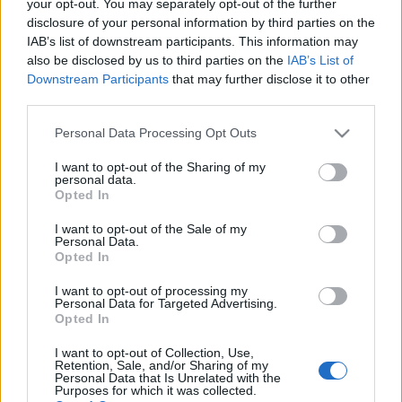
Sólyom András rendezése sokat hatástalanított a
your opt-out. You may separately opt-out of the further
cselekményen. Ő rendezői karmestere a
disclosure of your personal information by third parties on the
vonósnégyeshez írt színésztriónak. Fortissimót kért
IAB’s list of downstream participants. This information may
pianók helyett, sfozatót, ahol diminuendo kellene
also be disclosed by us to third parties on the
IAB’s List of
Downstream Participants
that may further disclose it to other
szólni. Rendezésének legfőbb eredménye azzal
third parties.
mérhető, hogy a szép és tehetséges Horváth Lili ez
alkalommal csupán csak szép. Különösen fekete
Please note that this website/app uses one or more Google
Personal Data Processing Opt Outs
estélyiruhájában. Indulatosan kiabáltatja a rendező
services and may gather and store information including but
Paula szerepében. Horváth eleget is tesz kérésének,
not limited to your visit or usage behaviour. You may click to
I want to opt-out of the Sharing of my
nagyobb meggyőződés nélkül.
personal data.
grant or deny consent to Google and its third-party tags to
Opted In
use your data for below specified purposes in below Google
Törköly Levente Gerardo, a férj. Ha van
consent section.
I want to opt-out of the Sale of my
hattyúprémes papucs, úgy ő humanistaprémes
Personal Data.
Opted In
papucsférjet játszik. Négyszer letérdel partnernője
elé, mert a Pintér Réka díszletének két ügyetlen
I want to opt-out of processing my
széke, asztalkája és szófája nem nagyon
Personal Data for Targeted Advertising.
színészbarát környezet. Szilágyi Tiboré a politikai
Opted In
intrikus szerep: Dr. Miranda. Nagy rutinnal
I want to opt-out of Collection, Use,
kétértelműre színezi. A végén ő is ordít, nyilván
Retention, Sale, and/or Sharing of my
rendezői felkérésre.
Personal Data that Is Unrelated with the
Purposes for which it was collected.