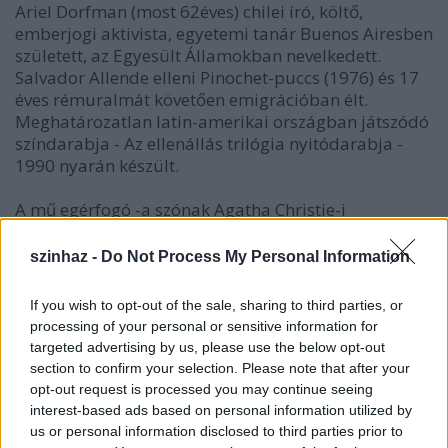
Ariel Dorfman (most 62éves) chilei író, költő,
emberjogi aktivista, egyetemi tanár Buenos Airesben
született, az Egyesült Államokban nevelkedett.
Salvador Allende elleni Pinochet-puccs (1976) és 17
éves rémuralmát követően emigrációban élt.
Meghatározatlan latin-amerikai országban játszódó
színdarabja - Az ellenállás trilógia nyitódarabja -
1990 nyarán készült.
A mű egérfogó -a szónak Agatha Christie-i
értelmében is. Háromszereplős, egyhelyszínes
feszültség-gombolyító, politikai melodráma.
szinhaz -
Do Not Process My Personal Information
Világsiker. Németországban az 1993-as évben
egyidejűleg 50 különböző változatát játszották.
If you wish to opt-out of the sale, sharing to third parties, or
Roman Polanski megfilmesítette (1994) Sigourney
processing of your personal or sensitive information for
Weawer, Ben Kingsley és Stuart Wilson triójával.
targeted advertising by us, please use the below opt-out
Kimódoltak fordulatai. Pesten már játszották
section to confirm your selection. Please note that after your
nyomtalanul. Most az Asbóth utcai Ericsson
opt-out request is processed you may continue seeing
Stúdióban láttam főpróbáját.
interest-based ads based on personal information utilized by
us or personal information disclosed to third parties prior to