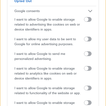
Opted Out
A kiszámított cselekmény akkor tud feszült lenni, ha
időről-időre átlendül a hinta, illeg-billeg az
Google consents
erőviszony. Az Ericssonban az asszony dúló-fúló
eltökélt, pipogya a férj, alattomos a doktor. Nincs
I want to allow Google to enable storage
titok. Nincs ingó-lengő fordulatosság. Nincs
related to advertising like cookies on web or
device identifiers in apps.
feszültség. Hiányzik a meglepetés. A drámai tét. Az
érdekesség.
I want to allow my user data to be sent to
Google for online advertising purposes.
Az érzékeny romantikus kortárs Mathias Claudius
verseire írta Schubert A halál és a lányka dalciklust,
I want to allow Google to send me
majd a dalok motívumaiból vonósnégyesét. Az
personalized advertising.
előadásban szépen szól felvételről a trióhoz a
quartett.
I want to allow Google to enable storage
related to analytics like cookies on web or
Szerző:
M.G.P.
forrás:
mgp.szinhaz.hu
device identifiers in apps.
I want to allow Google to enable storage
related to functionality of the website or app.
I want to allow Google to enable storage