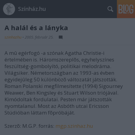
Színház.hu
A halál és a lányka
szinhazhu
•
2005. február 25.
A mû egérfogó -a szónak Agatha Christie-i
értelmében is. Háromszereplõs, egyhelyszínes
feszültség-gombolyító, politikai melodráma.
Világsiker. Németországban az 1993-as évben
egyidejûleg 50 különbözõ változatát játszották.
Roman Polanski megfilmesítette (1994) Sigourney
Weawer, Ben Kingsley és Stuart Wilson triójával.
Kimódoltak fordulatai. Pesten már játszották
nyomtalanul. Most az Asbóth utcai Ericsson
Stúdióban láttam fõpróbáját.
Szerzõ:
M.G.P.
forrás:
mgp.szinhaz.hu