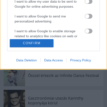
I want to allow my user data to be sent to
Google for online advertising purposes.
Ajánlott bejegyzések:
I want to allow Google to send me
personalized advertising.
Augusztusban jön az év legvidámabb
hete
I want to allow Google to enable storage
related to analytics like cookies on web or
device identifiers in apps.
CONFIRM
Különleges találkozások Zsámbékon
I want to allow Google to enable storage
related to functionality of the website or app.
Data Deletion
Data Access
Privacy Policy
I want to allow Google to enable storage
related to personalization.
Ősszel érkezik az Infinite Dance Festival
I want to allow Google to enable storage
related to security, including authentication
functionality and fraud prevention, and other
user protection.
Gasztronómiai utazás Karinthy
koponyája körül