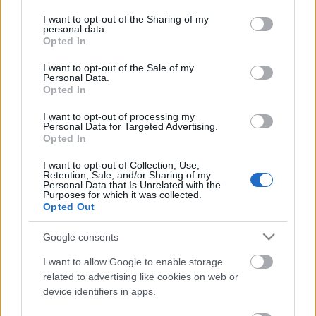
services and may gather and store information including but
közül, melyet hallottam, a finn nyel érzékelteti meg
not limited to your visit or usage behaviour. You may click to
I want to opt-out of the Sharing of my
leginkább a gyermekkor kellemét, egy ösi tavaszi
personal data.
grant or deny consent to Google and its third-party tags to
ünnep vidámságát.
Opted In
use your data for below specified purposes in below Google
consent section.
I want to opt-out of the Sale of my
Ezzel ellentétben úgy éreztem, hogy a magyar nyelv
Personal Data.
csupa erö. Nem ismerek ehhez fogható férfias
Opted In
nyelvet. Szenvedelmesen férfias. Az önök
szótagjaiban van valami az izmok kemény
I want to opt-out of processing my
Personal Data for Targeted Advertising.
nekiduzzadásából, néha rekedt és rövid lihegés
Opted In
emeli fel öket, amint a szilaj indulat felemeli a
mellkast."
I want to opt-out of Collection, Use,
Retention, Sale, and/or Sharing of my
Personal Data that Is Unrelated with the
(21 47 145 - Nyelvtan-nyelvmüvelés 306-321 o.)
Purposes for which it was collected.
Opted Out
Barry Dave
Google consents
I want to allow Google to enable storage
related to advertising like cookies on web or
device identifiers in apps.