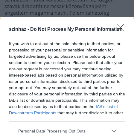
szavak áradatát nemcsak közönyös zajként
engedtem magamra hatni. Tölem telhetöleg
figyeltem, amint zenét hallgatunk, vagy helyesebben,
amint a vakember végigtapogat egy érmet, hogy
szinhaz -
Do Not Process My Personal Information
legfinomabb körvonalait is megkülönböztesse.
If you wish to opt-out of the sale, sharing to third parties, or
Aztán, mivel jól tudtam, hogy nyelvészeti atyafiság
processing of your personal or sensitive information for
füzi össze a finn meg a magyar nyelvet,
targeted advertising by us, please use the below opt-out
emlékezetembe idéztem egyik hasonló kísérletemet,
section to confirm your selection. Please note that after your
melyet Helsinkiben tettem, s próbáltam rájönni,
opt-out request is processed you may continue seeing
vajon ez a nyelvészeti rokonság megnyilatkozik-e az
interest-based ads based on personal information utilized by
én fülemnek érezhetö hasonlóság által. Be kell
us or personal information disclosed to third parties prior to
vallanom, hogy ilyesmit nem észleltem. A két nyelv
your opt-out. You may separately opt-out of the further
zenéje külsöleg meröben másnak tetszett.
disclosure of your personal information by third parties on the
IAB’s list of downstream participants. This information may
A finn nyelvnek van valami sajátos varázsa:
also be disclosed by us to third parties on the
IAB’s List of
állandóan cseng, mint a drágaköfüzér, melyet egy
Downstream Participants
that may further disclose it to other
kéz mozgat a mellen, vagy a fürge csermely, mely
third parties.
kavicsokat görget. Csillingelésében van valami
Please note that this website/app uses one or more Google
semmihez hasonlítható frisseség. Minden nyelv
Personal Data Processing Opt Outs