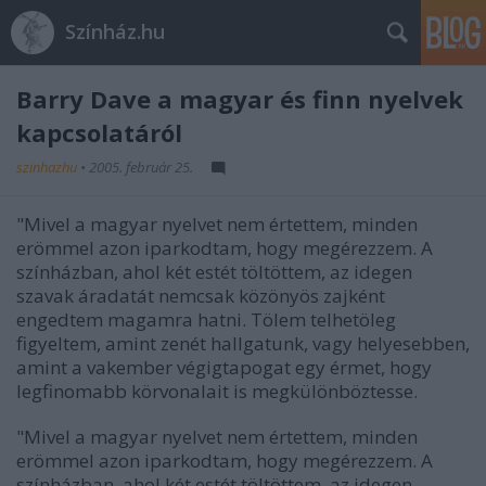
Színház.hu
Barry Dave a magyar és finn nyelvek
kapcsolatáról
szinhazhu
•
2005. február 25.
"Mivel a magyar nyelvet nem értettem, minden
erömmel azon iparkodtam, hogy megérezzem. A
színházban, ahol két estét töltöttem, az idegen
szavak áradatát nemcsak közönyös zajként
engedtem magamra hatni. Tölem telhetöleg
figyeltem, amint zenét hallgatunk, vagy helyesebben,
amint a vakember végigtapogat egy érmet, hogy
legfinomabb körvonalait is megkülönböztesse.
"Mivel a magyar nyelvet nem értettem, minden
erömmel azon iparkodtam, hogy megérezzem. A
színházban, ahol két estét töltöttem, az idegen