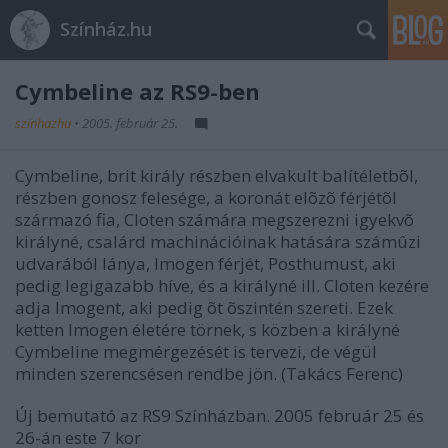
Színház.hu
Cymbeline az RS9-ben
szinhazhu
•
2005. február 25.
Cymbeline, brit király részben elvakult balítéletbõl,
részben gonosz felesége, a koronát elõzõ férjétõl
származó fia, Cloten számára megszerezni igyekvõ
királyné, csalárd machinációinak hatására számûzi
udvarából lánya, Imogen férjét, Posthumust, aki
pedig legigazabb híve, és a királyné ill. Cloten kezére
adja Imogent, aki pedig õt õszintén szereti. Ezek
ketten Imogen életére törnek, s közben a királyné
Cymbeline megmérgezését is tervezi, de végül
minden szerencsésen rendbe jön. (Takács Ferenc)
Új bemutató az RS9 Színházban. 2005 február 25 és
26-án este 7 kor