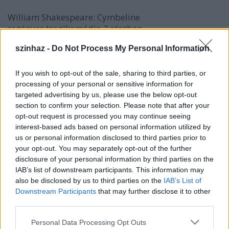
William Shakespeare: Cymbeline
regényes tragikomédia 2 részben
szinhaz -
Do Not Process My Personal Information
fordította Lator László
zene Gallai Péter
rendező Balkay Géza
If you wish to opt-out of the sale, sharing to third parties, or
processing of your personal or sensitive information for
Cymbeline, Britannia királya: Balkay Géza
targeted advertising by us, please use the below opt-out
Cloten, a királyné fia, első férjétől: Turi Bálint
section to confirm your selection. Please note that after your
opt-out request is processed you may continue seeing
Posthumus Leonatus, nemesur, Imogen férje : Major
interest-based ads based on personal information utilized by
Róbert
us or personal information disclosed to third parties prior to
Belarius, száműzött főur, Morgan álnéven: Nagy
your opt-out. You may separately opt-out of the further
Ferenc
disclosure of your personal information by third parties on the
IAB’s list of downstream participants. This information may
Cymbeline fiai
also be disclosed by us to third parties on the
IAB’s List of
Guiderius: Lakatos Zoltán
Downstream Participants
that may further disclose it to other
Arviragus: Veres Krisztián
third parties.
Iachimo, római: Jáger Szabolcs
Caius Lucius, a római hadak vezére: Fehér Dániel
Please note that this website/app uses one or more Google
Personal Data Processing Opt Outs