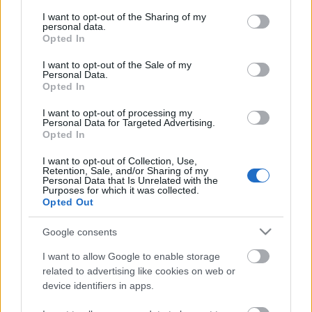
Pisanio, Posthumus szolgája: El Karamany Yaszin
services and may gather and store information including but
Cornelius, orvos: Kovács Éva Rebecca
not limited to your visit or usage behaviour. You may click to
I want to opt-out of the Sharing of my
personal data.
1. főúr, 1.börtönőr: Lacza Edit
grant or deny consent to Google and its third-party tags to
Opted In
2.főúr , 2. börtönőr: Kovács Éva Rebecca
use your data for below specified purposes in below Google
consent section.
A királyné, Cymbeline felesége: Florian Leona
I want to opt-out of the Sale of my
Personal Data.
Imogen, Cymbeline leánya előbbi feleségétől: Csáki
Opted In
Rita
Helen, nemesasszony: Gergely Erika
I want to opt-out of processing my
Personal Data for Targeted Advertising.
Opted In
Szín: Britannia és Róma
I want to opt-out of Collection, Use,
Retention, Sale, and/or Sharing of my
Personal Data that Is Unrelated with the
Jegyeket telefonon - 2696610 ill 06 30 9971385 vagy
Purposes for which it was collected.
emailen rendelhet rs9theater@axelero.hu
Opted Out
Budapest,1075 Rumbach S.u.9.
Google consents
I want to allow Google to enable storage
related to advertising like cookies on web or
device identifiers in apps.