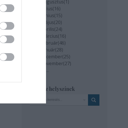
2020 augusztus
(
1
)
2020 július
(
16
)
2020 június
(
15
)
2020 május
(
20
)
2020 április
(
24
)
2020 március
(
16
)
2020 február
(
46
)
2020 január
(
28
)
2019 december
(
25
)
2019 november
(
27
)
Tovább
...
Szinház helyszínek