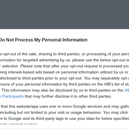
ves nézõit, hogy betegség miatt a március 5-i,
Do Not Process My Personal Information
yek 8 napon belül a jegypénztárban visszaválthatók.
to opt-out of the sale, sharing to third parties, or processing of your per
formation for targeted advertising by us, please use the below opt-out s
őit, hogy betegség miatt a március 5-i, szombati A KRIPLI c
r selection. Please note that after your opt-out request is processed y
nztárban visszaválthatók. Megértésüket köszönjük!
eing interest-based ads based on personal information utilized by us or
disclosed to third parties prior to your opt-out. You may separately opt-
losure of your personal information by third parties on the IAB’s list of
. This information may also be disclosed by us to third parties on the
IA
Participants
that may further disclose it to other third parties.
 that this website/app uses one or more Google services and may gath
including but not limited to your visit or usage behaviour. You may click 
 to Google and its third-party tags to use your data for below specifi
ogle consent section.