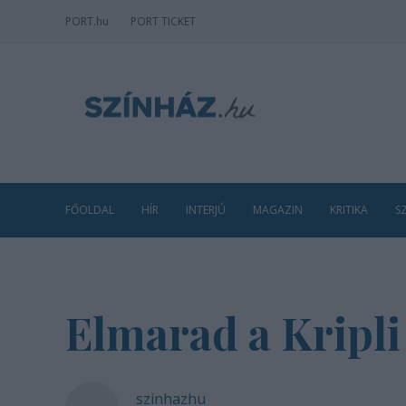
PORT
.hu
PORT TICKET
FŐOLDAL
HÍR
INTERJÚ
MAGAZIN
KRITIKA
S
Elmarad a Kripl
szinhazhu