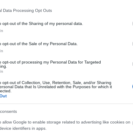
l Data Processing Opt Outs
o opt-out of the Sharing of my personal data.
In
o opt-out of the Sale of my Personal Data.
In
to opt-out of processing my Personal Data for Targeted
 ismét online
A Centrál Színház új
ing.
In
 Vörösmarty
jegyrendszeren keresztül
an
értékesíti a következő évad
o opt-out of Collection, Use, Retention, Sale, and/or Sharing
jegyeit
ersonal Data that Is Unrelated with the Purposes for which it
lected.
Out
consents
o allow Google to enable storage related to advertising like cookies on
lói tartalomnak minősülnek, értük a
szolgáltatás technikai
üzemeltetője sem
n forduljon a blog szerkesztőjéhez. Részletek a
Felhasználási feltételekben
evice identifiers in apps.