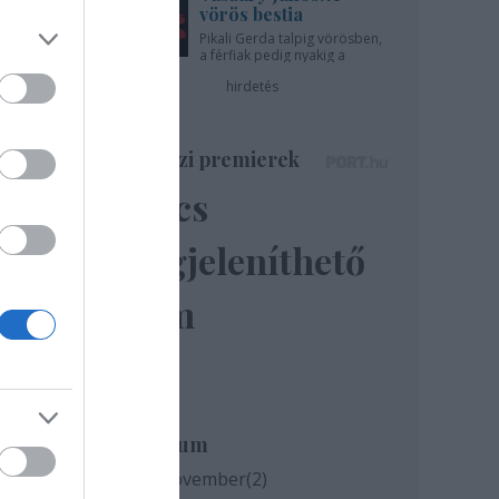
vörös bestia
Pikali Gerda talpig vörösben,
a férfiak pedig nyakig a
pácban - az Újszínházban!
hirdetés
Színházi premierek
Nincs
megjeleníthető
elem
Archívum
milyen
2020 november
(
2
)
és az