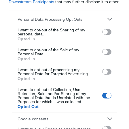
Downstream Participants
that may further disclose it to other
Pásztorfiút.Természetesen az operák gyermekkari
third parties.
szólamainak eléneklése a fő feladatuk. Minden
évben lehetőség van bekerülni a kórusba felvételi
Please note that this website/app uses one or more Google
Personal Data Processing Opt Outs
alapján. Idén is várjuk a jelentkezőket!
services and may gather and store information including but
not limited to your visit or usage behaviour. You may click to
I want to opt-out of the Sharing of my
personal data.
grant or deny consent to Google and its third-party tags to
Opted In
Feltételek: a jelentkező gyermek a 2005-2006-os
use your data for below specified purposes in below Google
tanévben kezdi meg az általános iskola 1-6.
consent section.
I want to opt-out of the Sale of my
osztályát, jó zenei hallása, és tiszta énekhangja van.
Personal Data.
Opted In
Jelentkezési lapjának tartalmaznia kell nevét, címét,
I want to opt-out of processing my
jelenlegi osztályát. Kérjük, hogy egy megcímzett,
Personal Data for Targeted Advertising.
bélyeggel ellátott borítékot is mellékeljenek!
Opted In
Jelentkezni az alábbi címen lehet:
I want to opt-out of Collection, Use,
Retention, Sale, and/or Sharing of my
Erkel Ferenc Általános iskola és Gimnázium
Personal Data that Is Unrelated with the
Purposes for which it was collected.
1063 Budapest
Opted Out
Szív u. 19-21.
Google consents
Jelentkezési határidő: 2005. március 25.