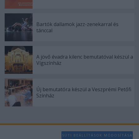
functionality and fraud prevention, and other
user protection.
Bartók dallamok jazz-zenekarral és
tánccal
A jövő évadra kilenc bemutatóval készül a
Vígszínház
Új bemutatóra készül a Veszprémi Petőfi
Színház
SÜTI BEÁLLÍTÁSOK MÓDOSÍTÁSA