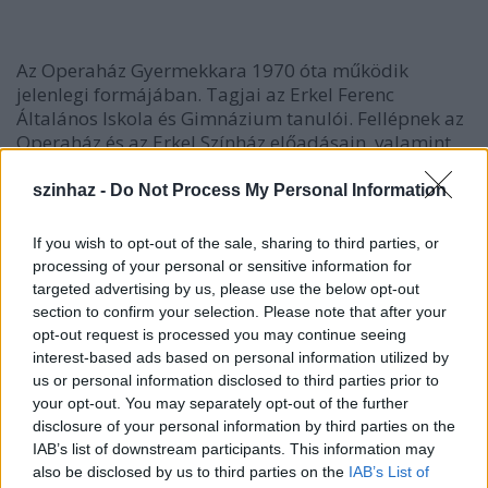
Az Operaház Gyermekkara 1970 óta működik
jelenlegi formájában. Tagjai az Erkel Ferenc
Általános Iskola és Gimnázium tanulói. Fellépnek az
Operaház és az Erkel Színház előadásain, valamint
külön felkérés esetén hangversenyek, rádió, televízió
és hanglemez felvételeken közreműködnek. Az
szinhaz -
Do Not Process My Personal Information
Operaház előadásain a gyermek szólisták is közülük
kerülnek ki. Nagy sikerrel ( amit a kritikák is
If you wish to opt-out of the sale, sharing to third parties, or
igazoltak ) énekelték a Jancsi és Juliska rövidített
processing of your personal or sensitive information for
változatában a címszerepeket, világpremierként
targeted advertising by us, please use the below opt-out
Ligeti György : Le grande Macabre című operájában
section to confirm your selection. Please note that after your
Mekis Péter volt Go-go herceg, Britten: A csavar
opt-out request is processed you may continue seeing
fordul egyet című művében Babay Nóra és Ivanics
interest-based ads based on personal information utilized by
Atilla szintén egyedülálló módon adta elő a két
us or personal information disclosed to third parties prior to
gyermekszereplő szólamát, Mozart: A varázsfuvola
your opt-out. You may separately opt-out of the further
�három fiú�-ját több rendezésben is alakították
disclosure of your personal information by third parties on the
IAB’s list of downstream participants. This information may
kórusunk tagjai, Wagner: Tannhauser-ében és
also be disclosed by us to third parties on the
IAB’s List of
Puccini: Tosca- jában pedig a