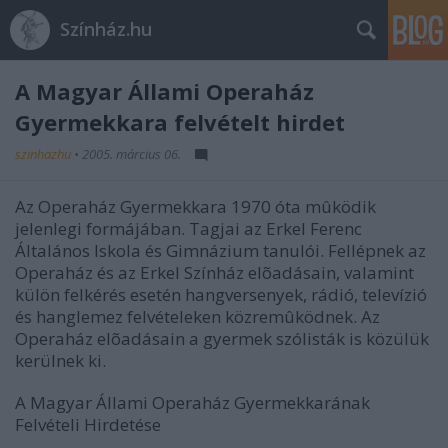
Színház.hu
A Magyar Állami Operaház
Gyermekkara felvételt hirdet
szinhazhu
•
2005. március 06.
Az Operaház Gyermekkara 1970 óta mûködik
jelenlegi formájában. Tagjai az Erkel Ferenc
Általános Iskola és Gimnázium tanulói. Fellépnek az
Operaház és az Erkel Színház elõadásain, valamint
külön felkérés esetén hangversenyek, rádió, televízió
és hanglemez felvételeken közremûködnek. Az
Operaház elõadásain a gyermek szólisták is közülük
kerülnek ki.
A Magyar Állami Operaház Gyermekkarának
Felvételi Hirdetése