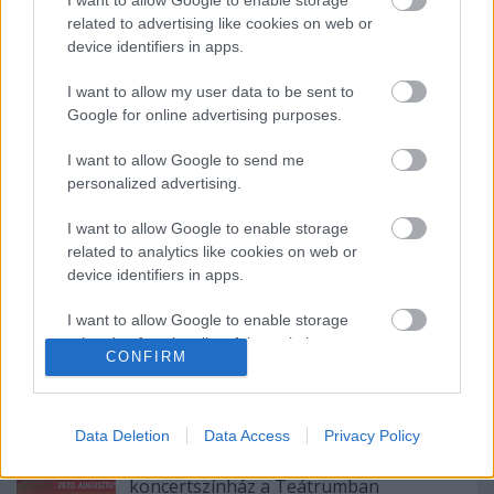
I want to allow Google to enable storage
related to advertising like cookies on web or
Az első osztályba jelentkező gyerekek felvételijének
device identifiers in apps.
várható időpontja:
I want to allow my user data to be sent to
2005. április 5. és 8. között
Google for online advertising purposes.
I want to allow Google to send me
personalized advertising.
I want to allow Google to enable storage
related to analytics like cookies on web or
device identifiers in apps.
Ajánlott bejegyzések:
I want to allow Google to enable storage
related to functionality of the website or app.
Meghalt Böröndi Tamás
CONFIRM
I want to allow Google to enable storage
related to personalization.
Data Deletion
Data Access
Privacy Policy
I want to allow Google to enable storage
Kamaradarabok, kortárs drámák,
related to security, including authentication
koncertszínház a Teátrumban