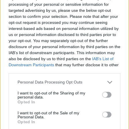
naiva; piromániás karakterszínésznő; drámai szende
processing of your personal or sensitive information for
és szubrett- Adva még egy katonás főnöknő (Für
targeted advertising by us, please use the below opt-out
Anikó), egy ősz amorózó (Zenthe Ferenc), egy
section to confirm your selection. Please note that after your
jóindulkatú sármőr (Kautzky Armand), meg sok-sok
opt-out request is processed you may continue seeing
apró háborúskodás- A középpont azonban a
interest-based ads based on personal information utilized by
us or personal information disclosed to third parties prior to
színésznők csapata, mely ezúttal is nagy neveket
your opt-out. You may separately opt-out of the further
vonultat fel: Psota Irén, Kállai Ilona, Lehoczky Zsuzsa,
disclosure of your personal information by third parties on the
Pásztor Erzsi, Földi Teri, Csűrös Karola és Pádua
IAB’s list of downstream participants. This information may
Ildikó-
also be disclosed by us to third parties on the
IAB’s List of
Downstream Participants
that may further disclose it to other
third parties.
Pártos Erzsi egykori legendás szerepében Békés
Please note that this website/app uses one or more Google
Personal Data Processing Opt Outs
Italát külön ki kell emelni: minden megjelenése
services and may gather and store information including but
frenetikus! Az előadást Huszti Péter rendezte-
not limited to your visit or usage behaviour. You may click to
I want to opt-out of the Sharing of my
Bemutató: 2002- május 18-
personal data.
grant or deny consent to Google and its third-party tags to
Opted In
use your data for below specified purposes in below Google
consent section.
I want to opt-out of the Sale of my
Personal Data.
Opted In