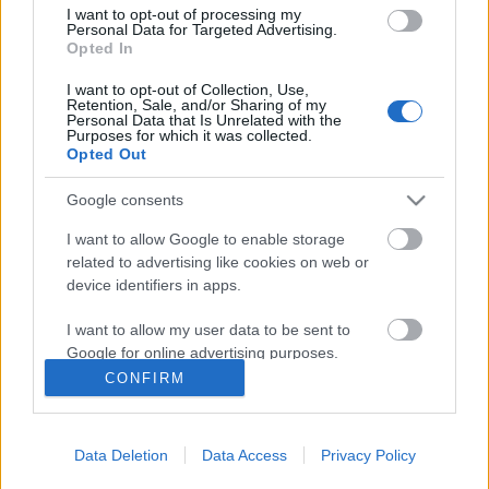
I want to opt-out of processing my
Personal Data for Targeted Advertising.
Opted In
Ajánlott bejegyzések:
I want to opt-out of Collection, Use,
Retention, Sale, and/or Sharing of my
Augusztusban jön az év legvidámabb
Personal Data that Is Unrelated with the
Purposes for which it was collected.
hete
Opted Out
Google consents
I want to allow Google to enable storage
Épül a Dóm téri szabadtéri színpad
related to advertising like cookies on web or
device identifiers in apps.
I want to allow my user data to be sent to
Bartók dallamok jazz-zenekarral és
Google for online advertising purposes.
tánccal
CONFIRM
I want to allow Google to send me
personalized advertising.
Data Deletion
Data Access
Privacy Policy
Pénteken ismét online vetítés a
I want to allow Google to enable storage
Vörösmarty Színházban
related to analytics like cookies on web or