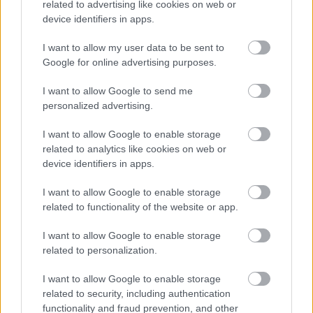
related to advertising like cookies on web or
kontaktusaim kínáltak lehetőséget. Én a Pécsi
device identifiers in apps.
Balettre nem műhelyként tekintettem, így az ott folyó
munkát sem ennek szellemében gondoltam el. A
I want to allow my user data to be sent to
Pécsi Balett a maga negyvenöt éves múltjával egy
Google for online advertising purposes.
magyar kulturális státuszszimbólum, melyet a
szűkebb és tágabb környezetünknek ismernie kell.
I want to allow Google to send me
Hogy elismerjék, ahhoz pedig innovációra van
personalized advertising.
szükség, ami változtatásokkal, útkereséssel jár.
I want to allow Google to enable storage
A Pécsi Balettet igazgatni bizonyos szempontból
related to analytics like cookies on web or
"zöldmezős beruházás", hiszen ott a múlt, a
device identifiers in apps.
hagyomány szelleme, amely a mában - tényleges
I want to allow Google to enable storage
folytonosságnak híján - kihívásként, viszonyítási
related to functionality of the website or app.
pontként létezik. Az egykori nagylét idejéből már alig
van jelen művész. A patinás név van, a városi közönség
I want to allow Google to enable storage
szeretete...
related to personalization.
Amikor ezt a felkérést megkaptam, először
I want to allow Google to enable storage
meglepett, aztán meg is ijedtem. Aztán - annak
related to security, including authentication
tudatában, hogy a közönséggel való kommunikáció
functionality and fraud prevention, and other