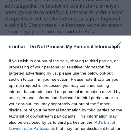
adottságokkal, feltételekkel találkoztam, amelyek
körét igyekeztem mielőbb kiismerni, mielőtt a saját
elképzeléseimet, értékrendemet, a saját világomat -
a kellő körültekintéssel - elkezdtem volna létrehozni
benne. Úgy gondolom, működtethető, a
későbbiekben európai szinten is vállalható
szerkezetet alakítottam ki. Ténykedésem során
szinhaz -
Do Not Process My Personal Information
elkövettem egy magánjellegű hibát, amely nem
szakmai természetű, mindettől élesen elválik, és
If you wish to opt-out of the sale, sharing to third parties, or
meggyőződésem, hogy a szakmai aggályoktól,
processing of your personal or sensitive information for
érveléstől külön kezelendő.
targeted advertising by us, please use the below opt-out
section to confirm your selection. Please note that after your
A színház vezetése - ha jól értelmezem Balikó Tamás
opt-out request is processed you may continue seeing
szavait - leginkább a további közönségvesztéstől
interest-based ads based on personal information utilized by
tartott, miután megismerte az elképzeléseidet.
us or personal information disclosed to third parties prior to
your opt-out. You may separately opt-out of the further
Azt hiszem, addig nem lehet érdemben beszélni
disclosure of your personal information by third parties on the
arról, mire nyitott a pécsi közönség és mire nem,
IAB’s list of downstream participants. This information may
ameddig ezt a gyakorlatban meg nem tapasztaljuk ,
also be disclosed by us to third parties on the
IAB’s List of
nem vagyunk túl az első vendégjátékokon, az új éra
Downstream Participants
that may further disclose it to other