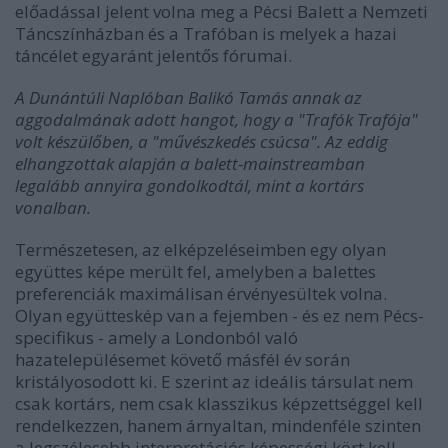
előadással jelent volna meg a Pécsi Balett a Nemzeti
Táncszínházban és a Trafóban is melyek a hazai
táncélet egyaránt jelentős fórumai.
A Dunántúli Naplóban Balikó Tamás annak az
aggodalmának adott hangot, hogy a "Trafók Trafója"
volt készülőben, a "művészkedés csúcsa". Az eddig
elhangzottak alapján a balett-mainstreamban
legalább annyira gondolkodtál, mint a kortárs
vonalban.
Természetesen, az elképzeléseimben egy olyan
együttes képe merült fel, amelyben a balettes
preferenciák maximálisan érvényesültek volna.
Olyan együtteskép van a fejemben - és ez nem Pécs-
specifikus - amely a Londonból való
hazatelepülésemet követő másfél év során
kristályosodott ki. E szerint az ideális társulat nem
csak kortárs, nem csak klasszikus képzettséggel kell
rendelkezzen, hanem árnyaltan, mindenféle szinten
a legszélesebb interpretációs képességi kört kell