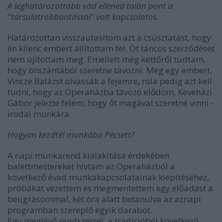
A leghatározottabb vád ellened talán pont a
"társulatrobbantással" volt kapcsolatos.
Határozottan visszautasítom azt a csúsztatást, hogy
én kilenc embert állítottam fel. Öt táncos szerződését
nem újítottam meg. Emellett még kettőről tudtam,
hogy önszántából szeretne távozni. Még egy embert,
Vincze Balázst olvassák a fejemre, róla pedig azt kell
tudni, hogy az Operaházba távozó elődöm, Keveházi
Gábor jelezte felém, hogy őt magával szeretné vinni -
irodai munkára.
Hogyan kezdtél munkába Pécsett?
A napi munkarend kialakítása érdekében
balettmestereket hívtam az Operaházból a
következő évad munkakapcsolatainak kiépítéséhez,
próbákat vezettem és megmentettem egy előadást a
beugrásommal, két óra alatt betanulva az aznapi
programban szereplő egyik darabot.
Egy meglévő rendszerrel, a tradícióból következő