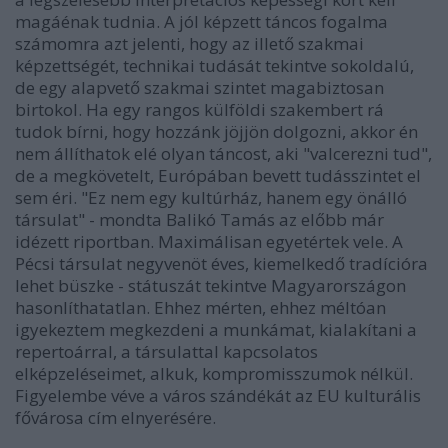
magáénak tudnia. A jól képzett táncos fogalma
számomra azt jelenti, hogy az illető szakmai
képzettségét, technikai tudását tekintve sokoldalú,
de egy alapvető szakmai szintet magabiztosan
birtokol. Ha egy rangos külföldi szakembert rá
tudok bírni, hogy hozzánk jöjjön dolgozni, akkor én
nem állíthatok elé olyan táncost, aki "valcerezni tud",
de a megkövetelt, Európában bevett tudásszintet el
sem éri. "Ez nem egy kultúrház, hanem egy önálló
társulat" - mondta Balikó Tamás az előbb már
idézett riportban. Maximálisan egyetértek vele. A
Pécsi társulat negyvenöt éves, kiemelkedő tradícióra
lehet büszke - státuszát tekintve Magyarországon
hasonlíthatatlan. Ehhez mérten, ehhez méltóan
igyekeztem megkezdeni a munkámat, kialakítani a
repertoárral, a társulattal kapcsolatos
elképzeléseimet, alkuk, kompromisszumok nélkül.
Figyelembe véve a város szándékát az EU kulturális
fővárosa cím elnyerésére.