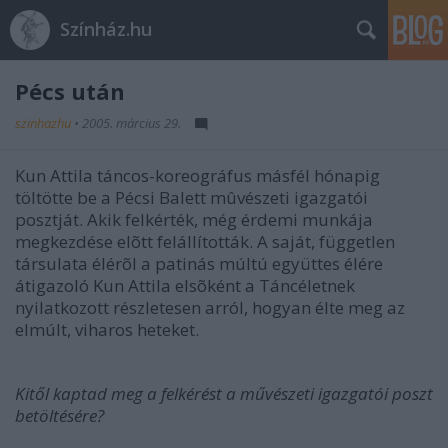
Színház.hu
Pécs után
szinhazhu
•
2005. március 29.
Kun Attila táncos-koreográfus másfél hónapig
töltötte be a Pécsi Balett mûvészeti igazgatói
posztját. Akik felkérték, még érdemi munkája
megkezdése elõtt felállították. A saját, független
társulata élérõl a patinás múltú együttes élére
átigazoló Kun Attila elsõként a Táncéletnek
nyilatkozott részletesen arról, hogyan élte meg az
elmúlt, viharos heteket.
Kitől kaptad meg a felkérést a művészeti igazgatói poszt
betöltésére?