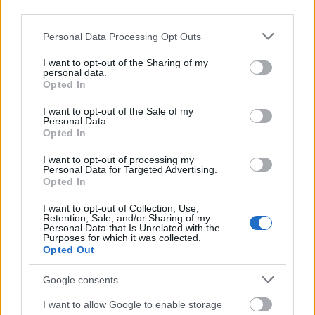
első bemutatóján. És végleges konklúziót levonni
third parties.
még akkor sem lett volna érdemes, legfeljebb
Please note that this website/app uses one or more Google
figyelni a jeleket, hogy működnek-e az
Personal Data Processing Opt Outs
services and may gather and store information including but
elképzeléseink a gyakorlatban, vagy sem. Ha bárki
not limited to your visit or usage behaviour. You may click to
I want to opt-out of the Sharing of my
megkérdőjelezi a Rambert Dance Company
personal data.
grant or deny consent to Google and its third-party tags to
képviselte értékeket, a nyugat-európai táncvilág
Opted In
use your data for below specified purposes in below Google
csúcstechnológiáját, a Forsythe-féle tudásanyagot,
consent section.
és mindezt művészkedésnek bélyegzi, akkor nehéz
I want to opt-out of the Sale of my
Personal Data.
érveket találnom.
Opted In
Tulajdonképp Eck Imre is igen hasonló elvek szerint
I want to opt-out of processing my
Personal Data for Targeted Advertising.
kezdte el pécsi működését negyvenöt éve, egy akkor még
Opted In
nagyon zárt művészi széférában.
I want to opt-out of Collection, Use,
Azt, hogy egy hónap alatt sikerült egy komplett
Retention, Sale, and/or Sharing of my
Personal Data that Is Unrelated with the
rendszert kitalálnunk és a realitásokat figyelembe
Purposes for which it was collected.
véve megszerkesztenünk, pont napjaink teljes
Opted Out
nyitottsága tette lehetővé: az, hogy nemzetközi
kapcsolatrendszert használhattunk, bevonva a
Google consents
nyugat jelentős szakmai tényezőit,
I want to allow Google to enable storage
minőséghordozóit. És erre a saját, személyes