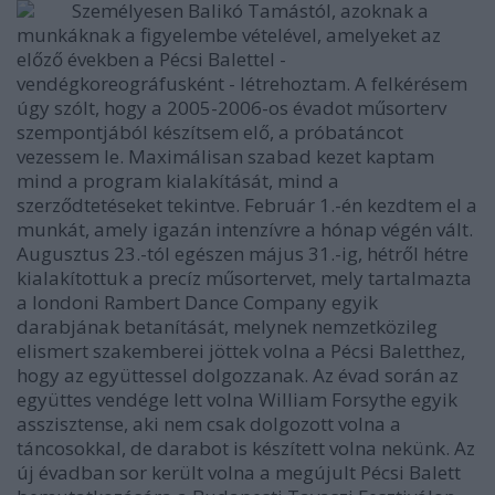
Személyesen Balikó Tamástól, azoknak a
munkáknak a figyelembe vételével, amelyeket az
előző években a Pécsi Balettel -
vendégkoreográfusként - létrehoztam. A felkérésem
úgy szólt, hogy a 2005-2006-os évadot műsorterv
szempontjából készítsem elő, a próbatáncot
vezessem le. Maximálisan szabad kezet kaptam
mind a program kialakítását, mind a
szerződtetéseket tekintve. Február 1.-én kezdtem el a
munkát, amely igazán intenzívre a hónap végén vált.
Augusztus 23.-tól egészen május 31.-ig, hétről hétre
kialakítottuk a precíz műsortervet, mely tartalmazta
a londoni Rambert Dance Company egyik
darabjának betanítását, melynek nemzetközileg
elismert szakemberei jöttek volna a Pécsi Baletthez,
hogy az együttessel dolgozzanak. Az évad során az
együttes vendége lett volna William Forsythe egyik
asszisztense, aki nem csak dolgozott volna a
táncosokkal, de darabot is készített volna nekünk. Az
új évadban sor került volna a megújult Pécsi Balett