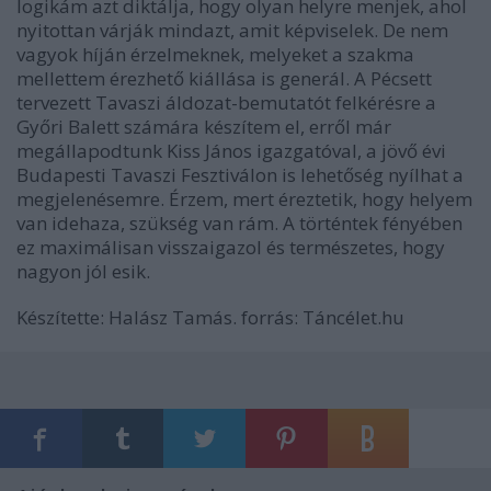
logikám azt diktálja, hogy olyan helyre menjek, ahol
nyitottan várják mindazt, amit képviselek. De nem
vagyok híján érzelmeknek, melyeket a szakma
mellettem érezhető kiállása is generál. A Pécsett
tervezett Tavaszi áldozat-bemutatót felkérésre a
Győri Balett számára készítem el, erről már
megállapodtunk Kiss János igazgatóval, a jövő évi
Budapesti Tavaszi Fesztiválon is lehetőség nyílhat a
megjelenésemre. Érzem, mert éreztetik, hogy helyem
van idehaza, szükség van rám. A történtek fényében
ez maximálisan visszaigazol és természetes, hogy
nagyon jól esik.
Készítette: Halász Tamás. forrás: Táncélet.hu