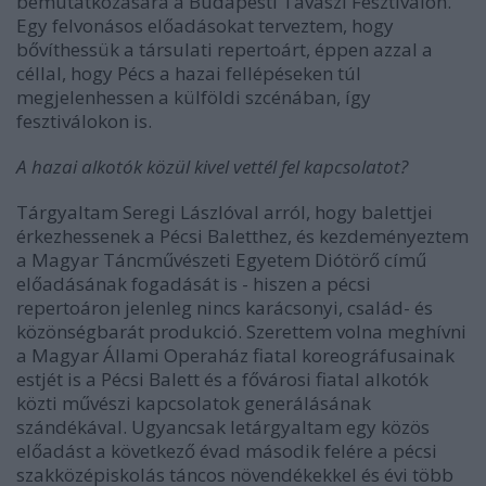
bemutatkozására a Budapesti Tavaszi Fesztiválon.
Egy felvonásos előadásokat terveztem, hogy
bővíthessük a társulati repertoárt, éppen azzal a
céllal, hogy Pécs a hazai fellépéseken túl
megjelenhessen a külföldi szcénában, így
fesztiválokon is.
A hazai alkotók közül kivel vettél fel kapcsolatot?
Tárgyaltam Seregi Lászlóval arról, hogy balettjei
érkezhessenek a Pécsi Baletthez, és kezdeményeztem
a Magyar Táncművészeti Egyetem Diótörő című
előadásának fogadását is - hiszen a pécsi
repertoáron jelenleg nincs karácsonyi, család- és
közönségbarát produkció. Szerettem volna meghívni
a Magyar Állami Operaház fiatal koreográfusainak
estjét is a Pécsi Balett és a fővárosi fiatal alkotók
közti művészi kapcsolatok generálásának
szándékával. Ugyancsak letárgyaltam egy közös
előadást a következő évad második felére a pécsi
szakközépiskolás táncos növendékekkel és évi több