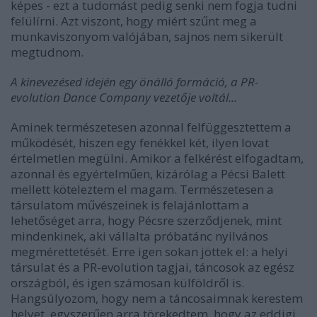
képes - ezt a tudomást pedig senki nem fogja tudni
felülírni. Azt viszont, hogy miért szűnt meg a
munkaviszonyom valójában, sajnos nem sikerült
megtudnom.
A kinevezésed idején egy önálló formáció, a PR-
evolution Dance Company vezetője voltál...
Aminek természetesen azonnal felfüggesztettem a
működését, hiszen egy fenékkel két, ilyen lovat
értelmetlen megülni. Amikor a felkérést elfogadtam,
azonnal és egyértelműen, kizárólag a Pécsi Balett
mellett köteleztem el magam. Természetesen a
társulatom művészeinek is felajánlottam a
lehetőséget arra, hogy Pécsre szerződjenek, mint
mindenkinek, aki vállalta próbatánc nyilvános
megmérettetését. Erre igen sokan jöttek el: a helyi
társulat és a PR-evolution tagjai, táncosok az egész
országból, és igen számosan külföldről is.
Hangsúlyozom, hogy nem a táncosaimnak kerestem
helyet, egyszerűen arra törekedtem, hogy az eddigi,