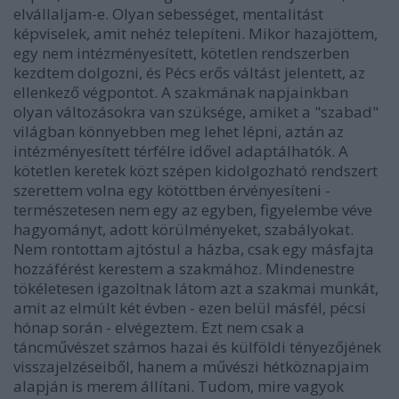
elvállaljam-e. Olyan sebességet, mentalitást
képviselek, amit nehéz telepíteni. Mikor hazajöttem,
egy nem intézményesített, kötetlen rendszerben
kezdtem dolgozni, és Pécs erős váltást jelentett, az
ellenkező végpontot. A szakmának napjainkban
olyan változásokra van szüksége, amiket a "szabad"
világban könnyebben meg lehet lépni, aztán az
intézményesített térfélre idővel adaptálhatók. A
kötetlen keretek közt szépen kidolgozható rendszert
szerettem volna egy kötöttben érvényesíteni -
természetesen nem egy az egyben, figyelembe véve
hagyományt, adott körülményeket, szabályokat.
Nem rontottam ajtóstul a házba, csak egy másfajta
hozzáférést kerestem a szakmához. Mindenestre
tökéletesen igazoltnak látom azt a szakmai munkát,
amit az elmúlt két évben - ezen belül másfél, pécsi
hónap során - elvégeztem. Ezt nem csak a
táncművészet számos hazai és külföldi tényezőjének
visszajelzéseiből, hanem a művészi hétköznapjaim
alapján is merem állítani. Tudom, mire vagyok