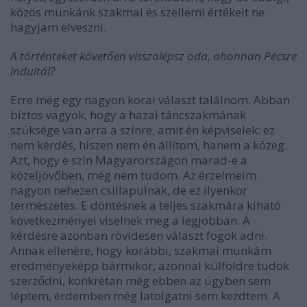
közös munkánk szakmai és szellemi értékeit ne
hagyjam elveszni.
A történteket követően visszalépsz oda, ahonnan Pécsre
indultál?
Erre még egy nagyon korai választ találnom. Abban
biztos vagyok, hogy a hazai táncszakmának
szüksége van arra a színre, amit én képviselek: ez
nem kérdés, hiszen nem én állítom, hanem a közeg.
Azt, hogy e szín Magyarországon marad-e a
közeljövőben, még nem tudom. Az érzelmeim
nagyon nehezen csillapulnak, de ez ilyenkor
természetes. E döntésnek a teljes szakmára kiható
következményei viselnek meg a legjobban. A
kérdésre azonban rövidesen választ fogok adni.
Annak ellenére, hogy korábbi, szakmai munkám
eredményeképp bármikor, azonnal külföldre tudok
szerződni, konkrétan még ebben az ügyben sem
léptem, érdemben még latolgatni sem kezdtem. A