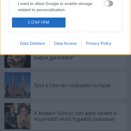
I want to allow Google to enable storage
related to personalization.
I want to allow Google to enable storage
CONFIRM
related to security, including authentication
Ajánlott bejegyzések:
functionality and fraud prevention, and other
user protection.
Data Deletion
Data Access
Privacy Policy
Sodró Eliza: "Színészként a katarzist nem
tudjuk garantálni"
Épül a Dóm téri szabadtéri színpad
A Madách Színház zárt ajtók mellett is
közel 6000 nézőt fogadott júniusban