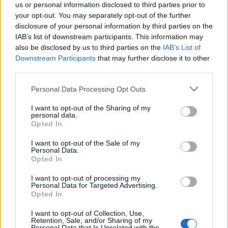
us or personal information disclosed to third parties prior to
Színpadi vívás -
Gyöngyösi Tamás
your opt-out. You may separately opt-out of the further
Tánc-ritmika -
Katona Gábor
disclosure of your personal information by third parties on the
IAB’s list of downstream participants. This information may
A részvételhez nincs szükség előképzettségre!
also be disclosed by us to third parties on the
IAB’s List of
Downstream Participants
that may further disclose it to other
Jelentkezési határidő: 2004. július 6.
third parties.
Jelentkezés és infó: Alternatív és Független
Színházak Szövetsége
Please note that this website/app uses one or more Google
Personal Data Processing Opt Outs
Trifonov Dóra Mobil: 06 / 30 / 378-5045 |
services and may gather and store information including but
afszsz@chello.hu
not limited to your visit or usage behaviour. You may click to
I want to opt-out of the Sharing of my
personal data.
grant or deny consent to Google and its third-party tags to
Opted In
A
THEALTER-SZASZSZ
-ról:
use your data for below specified purposes in below Google
consent section.
I want to opt-out of the Sale of my
Personal Data.
Az idén 15 éves THEALTER International minden év
Opted In
júliusában, Szegeden megrendezésre kerülő
nemzetközi színházi fesztivál. 2003 óta - amikor is az
I want to opt-out of processing my
Alternatív és Független Színházak Szövetsége
Personal Data for Targeted Advertising.
Opted In
Szegedre költöztette az Alternatív Színházi Szemlét -
a két fesztivál közösen, egy helyen, egy időben kerül
I want to opt-out of Collection, Use,
megrendezésre. A Szegedre költöztetett szemle új
Retention, Sale, and/or Sharing of my
Personal Data that Is Unrelated with the