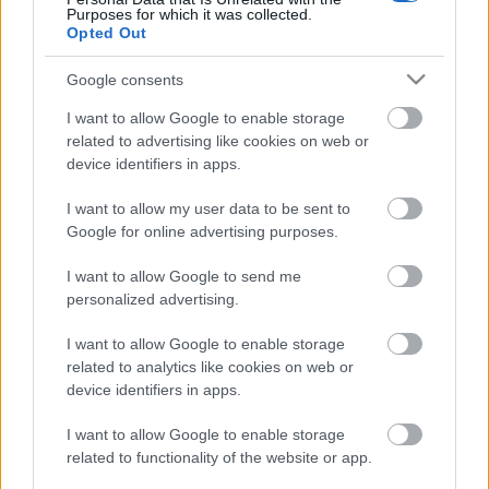
nevet kapott: SZASZSZ, és versenyprogramja is
Purposes for which it was collected.
nívósabb lett, hiszen az előválogató zsűri csak az
Opted Out
évad legkiemelkedőbb alternatív színházi,
táncszínházi előadásait hívja meg. Így Szegeden egy
Google consents
az eddigieknél nagyobb szabású, színesebb fesztivál
I want to allow Google to enable storage
ajánlja magát a közönségnek, melynek a tavalyi év
related to advertising like cookies on web or
programjához hasonlóan - a THEALTER külföldi
device identifiers in apps.
előadási és a SZASZSZ hazai versenyprogramja
mellett - számos szakmai kísérőprogramja is lesz.
I want to allow my user data to be sent to
Ezek egyike a Ladányi Andrea metodikáján alapuló
Google for online advertising purposes.
workshop, továbbá táncos és színházi témájú
fotókiállítások, szakmai vitafórum, művészfilm-
I want to allow Google to send me
vetítések, a Nemzetközi Kritikuscéh szemináriuma is
personalized advertising.
szerepel a programban, és hazai és külföldi
bábszínházak árnyjátékos technikájú előadásai is
I want to allow Google to enable storage
bemutatkoznak.
related to analytics like cookies on web or
device identifiers in apps.
A THEALTER-SZASZSZ fesztivál ideje: 2005. július 18-
24.
I want to allow Google to enable storage
related to functionality of the website or app.