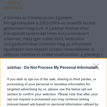
Ladányi
Andreáról
A Színház és Filmművészeti Egyetem
Mozgástanszéke a 2002/2003-as tanévtől kezdve
gyökeresen megújult. A Ladányi Andrea által
kidolgozott tanterv két hetes kurzusrendszert
alkalmaz, mely igen széles körű, változatos
mozgáskultúrával ismerteti meg az előzetesen
egyáltalán nem képzett színész-növendékeket. A
változás mértéke és értéke vitathatatlan, a jelenlegi I-
II-III. évfolyamos színész-hallgatók mozgáskultúrája
már most látványosan felülmúlja az előző években
szinhaz -
Do Not Process My Personal Information
végzett színészekét. A kurzus elemei: thai chi,
zsonglőr, jazz-funk, erőgyakorlatok, ritmikus
If you wish to opt-out of the sale, sharing to third parties, or
néptánc, történelmi társastánc, verekedés (kontakt),
processing of your personal or sensitive information for
latin táncok, vívás (tőrhasználat), színpadi mozgás.
targeted advertising by us, please use the below opt-out
section to confirm your selection. Please note that after your
A szegedi kurzus idei elemei:
opt-out request is processed you may continue seeing
interest-based ads based on personal information utilized by
Thai chi -
Jászberényi Éva