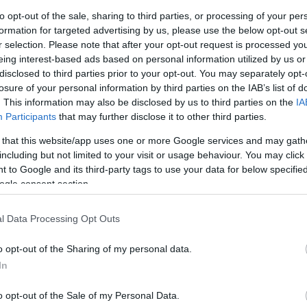
to opt-out of the sale, sharing to third parties, or processing of your per
a melankolikus személyiség áll, aki csak önmagá
formation for targeted advertising by us, please use the below opt-out s
r selection. Please note that after your opt-out request is processed y
 Retteg, hogy elmulasztja önmagát, és ezért nem k
eing interest-based ads based on personal information utilized by us or
 belátásához jutott el, mazochista módjára élvezi,
disclosed to third parties prior to your opt-out. You may separately opt-
ni, és ezért átengedi magát a szédületnek, ami vég
losure of your personal information by third parties on the IAB’s list of
ól. Ám, igazi élvezet csakis ott van, ahol az embe
. This information may also be disclosed by us to third parties on the
IA
Participants
that may further disclose it to other third parties.
 végtelen kifosztottsága teszi elviselhetetlenné
agát elveszítve saját magához érkezik vissza, énje 
 that this website/app uses one or more Google services and may gath
vcsövön át néznénk, tanácstalanul, hogy vajon ben
including but not limited to your visit or usage behaviour. You may click 
 to Google and its third-party tags to use your data for below specifi
onnan, kintről mi magunk nézünk-e vissza a távcs
ogle consent section.
l Data Processing Opt Outs
ulat, az Andaxinház a szöveg, a mozgás és a lát
ne vagy képzőművészek bevonásával.
o opt-out of the Sharing of my personal data.
In
o opt-out of the Sale of my Personal Data.