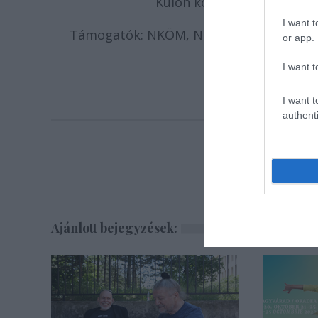
Külön köszönet:
Szabadi Zo
I want t
Támogatók: NKÖM, NKA Színházi Kollégi
or app.
I want t
I want t
authenti
Ajánlott bejegyzések: