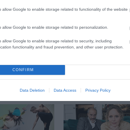
ltán
és
Sárközi Antal
képzőművészeknek
o allow Google to enable storage related to functionality of the website
um, Fővárosi Önkormányzat Kulturális Bizottság, 
Színház
o allow Google to enable storage related to personalization.
o allow Google to enable storage related to security, including
cation functionality and fraud prevention, and other user protection.
CONFIRM
Data Deletion
Data Access
Privacy Policy