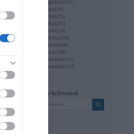
2020 augusztus
(
1
)
2020 július
(
16
)
2020 június
(
15
)
2020 május
(
20
)
2020 április
(
24
)
2020 március
(
16
)
2020 február
(
46
)
2020 január
(
28
)
2019 december
(
25
)
2019 november
(
27
)
Tovább
...
Szinház helyszínek