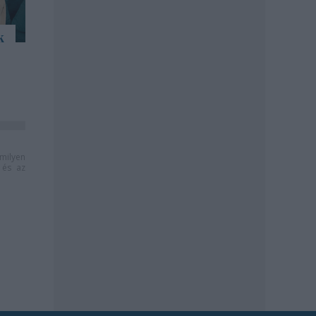
k
milyen
és az