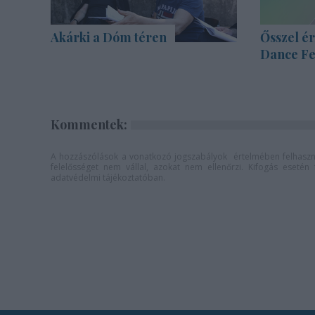
Akárki a Dóm téren
Ősszel ér
Dance Fe
Kommentek:
A hozzászólások a
vonatkozó jogszabályok
értelmében felhaszná
felelősséget nem vállal, azokat nem ellenőrzi. Kifogás eseté
adatvédelmi tájékoztatóban
.