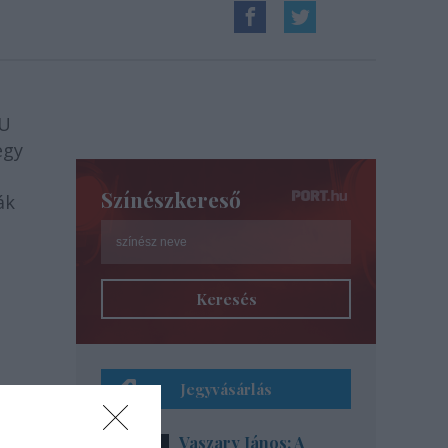
MU
egy
Színészkereső
ák
Keresés
Jegyvásárlás
Vaszary János: A