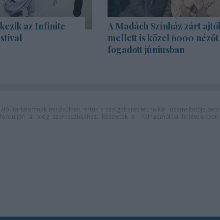
kezik az Infinite
A Madách Színház zárt ajtó
stival
mellett is közel 6000 nézőt
fogadott júniusban
lói tartalomnak minősülnek, értük a
szolgáltatás technikai
üzemeltetője sem
n forduljon a blog szerkesztőjéhez. Részletek a
Felhasználási feltételekben