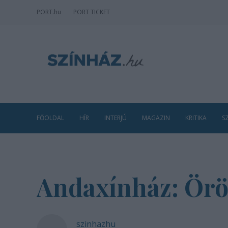
PORT
.hu
PORT TICKET
FŐOLDAL
HÍR
INTERJÚ
MAGAZIN
KRITIKA
S
Andaxínház: Ör
szinhazhu