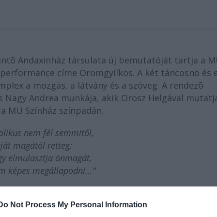
kintõ Andaxinház társulata új bemutatóját tartja a 
tt performance címe Örömgyilkos. A két táncosnõ és 
plex a mozgás, a látvány és a szöveg. A rendezõ
és Nagy Andrea munkája, akik Orosz Helgával mutatj
n a MU Színház színpadán.
likus nem fél semmitől,
ját magától retteg;
ogy elmulasztja önmagát,
em képes megállapodni..."
Do Not Process My Personal Information