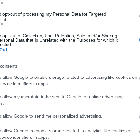
In
to opt-out of processing my Personal Data for Targeted
ing.
In
inház: Örömgyilkos
o opt-out of Collection, Use, Retention, Sale, and/or Sharing
ersonal Data that Is Unrelated with the Purposes for which it
lected.
 két táncossal, egy színésszel -
Out
2005. április 1. 20 óra
consents
sok: április 2., 19. 20 óra
o allow Google to enable storage related to advertising like cookies on
1117 Körösy József u. 17.)
evice identifiers in apps.
 Helga, Gold Bea, Nagy Andrea
o allow my user data to be sent to Google for online advertising
et:
Terebessy Tóbiás
s.
otó:
Dusa Gábor
to allow Google to send me personalized advertising.
a:
Gold Bea, Nagy Andrea
ző:
Zsalakovics Anikó
o allow Google to enable storage related to analytics like cookies on
evice identifiers in apps.