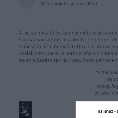
2005. április 01. péntek, 00:00
A lassan másfél évtizednyi múltra visszate
Színházban. Az installációs térben létrejö
színésznõ által bemutatott új darabban kom
Zsalakovics Anikó, a koreográfia Gold Bea 
be az elõadást április 1-jén, most pénteke
"A melanko
de sa
retteg, h
és ezért n
szinhaz -