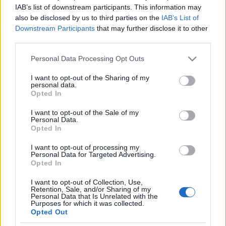
IAB’s list of downstream participants. This information may
also be disclosed by us to third parties on the
IAB’s List of
Downstream Participants
that may further disclose it to other
third parties.
Please note that this website/app uses one or more Google
Personal Data Processing Opt Outs
services and may gather and store information including but
not limited to your visit or usage behaviour. You may click to
I want to opt-out of the Sharing of my
personal data.
grant or deny consent to Google and its third-party tags to
Opted In
Nagy-Britanniát az
Ǿlysteri Ubsberg Brager
és
use your data for below specified purposes in below Google
consent section.
Philip Thorne
rendezte két Heiner Müller darab
I want to opt-out of the Sale of my
Personal Data.
előadása képviseli, Franciaországot pedig a TNS
Opted In
növendékeként végzett
Matthieu Roy
szerelmi
viszonyokat vizsgáló előadása. Egy másik francia
I want to opt-out of processing my
produkcióban Pessoa nyomán készült adaptáció
Personal Data for Targeted Advertising.
Opted In
L'Étranger (Idegen) címmel kerül bemutatásra
Pierre Talleron
rendezésében.
I want to opt-out of Collection, Use,
Retention, Sale, and/or Sharing of my
Personal Data that Is Unrelated with the
Forrás:
ITI Magyar Központ
Purposes for which it was collected.
Opted Out