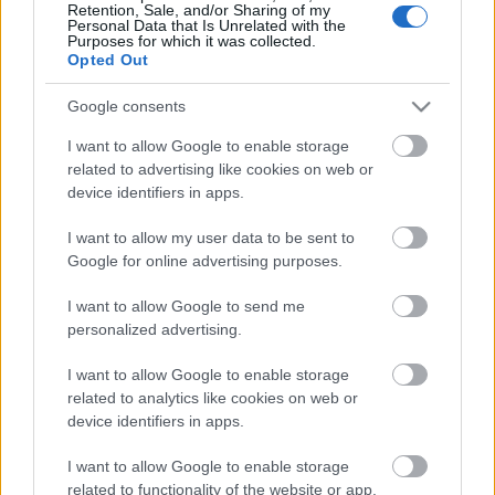
Opheliáról azt gondolja a rendező, hogy ő nagyon is
Retention, Sale, and/or Sharing of my
Personal Data that Is Unrelated with the
„apja lánya". Poloniusnak nem él már a felesége,
Purposes for which it was collected.
ezért Ophelia egyszerre tölti be a gyermek és a
Opted Out
gondoskodó nő szerepét is. Ophélia nem csak azért
őrül meg, mert Hamlet Polónius gyilkosává vált,
Google consents
hanem azért is, mert tudja, hogy számára
I want to allow Google to enable storage
elérhetetlen a dán királyfi szerelme.
related to advertising like cookies on web or
device identifiers in apps.
Forrás:
ITI Magyar Központ
I want to allow my user data to be sent to
Google for online advertising purposes.
I want to allow Google to send me
personalized advertising.
I want to allow Google to enable storage
related to analytics like cookies on web or
device identifiers in apps.
I want to allow Google to enable storage
related to functionality of the website or app.