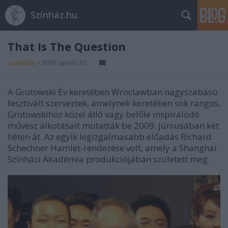
Színház.hu
That Is The Question
szinhazhu
•
2005. április 22.
A Grotowski Év keretében Wroclawban nagyszabású
fesztivált szerveztek, amelynek keretében sok rangos,
Grotowskihoz közel álló vagy belőle inspirálódó
művész alkotásait mutatták be 2009. júniusában két
héten át. Az egyik legizgalmasabb előadás Richard
Schechner Hamlet-rendezése volt, amely a Shanghai
Színházi Akadémia produkciójában született meg.