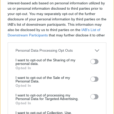
interest-based ads based on personal information utilized by
térben játszódik, a nézők úgyszintén a fehérre
us or personal information disclosed to third parties prior to
festett, a játékteret „u" alakban körülvevő
your opt-out. You may separately opt-out of the further
grádicsokról figyelhetik a játékot.
Schechner
disclosure of your personal information by third parties on the
rendezői jegyzete alapján a darab alapkérdése az,
IAB’s list of downstream participants. This information may
hogy apja halála után miért nem lett király Hamlet,
also be disclosed by us to third parties on the
IAB’s List of
pedig életkora és neveltetése erre mindenképpen
Downstream Participants
that may further disclose it to other
alkalmassá tette volna. Hamletet két jól
third parties.
elkülöníthető világ veszi körül: az egyik a belső
intrikáktól, titkos viszonyoktól terhes Dánia, amely
Please note that this website/app uses one or more Google
Personal Data Processing Opt Outs
börtön, a másik a szabadságot árasztó, nyitott
services and may gather and store information including but
szellemű Wittenberg, ahol nem csak igaz barátra,
not limited to your visit or usage behaviour. You may click to
I want to opt-out of the Sharing of my
personal data.
grant or deny consent to Google and its third-party tags to
mentorra talált Horatióban, hanem szerelmesre is.
Opted In
use your data for below specified purposes in below Google
consent section.
Hamlet ironikus, Horatio intellektuális, Rosencrantz
I want to opt-out of the Sale of my
Personal Data.
és Guildenstern tollpihe súlyúak. S ráadásul ott van
Opted In
a büszke, hiú és befolyásolható fiatalember, Laertes
- írja Schechner -, aki különbözni akarván Hamlettől,
I want to opt-out of processing my
engedélyt szerez ahhoz, hogy Párizsba, a kifinomult
Personal Data for Targeted Advertising.
Opted In
gondolkodású, szabad szellemű Párizsba mehessen.
I want to opt-out of Collection, Use,