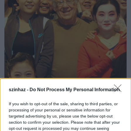
szinhaz -
Do Not Process My Personal Information
Richard Schechner shanghai-i színművészekkel és
If you wish to opt-out of the sale, sharing to third parties, or
színházi emberekkel
processing of your personal or sensitive information for
targeted advertising by us, please use the below opt-out
section to confirm your selection. Please note that after your
opt-out request is processed you may continue seeing
A
Hamlet/ That Is The Question
egy fehér színű, üres