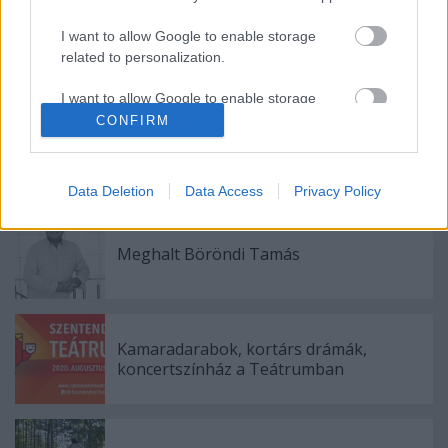
I want to allow Google to enable storage
related to personalization.
I want to allow Google to enable storage
related to security, including authentication
CONFIRM
functionality and fraud prevention, and other
user protection.
Ajánlott bejegyzések:
Data Deletion
Data Access
Privacy Policy
Meghalt Böröndi Tamás
Kamaradarabok, kortárs drámák,
koncertszínház a Teátrumban