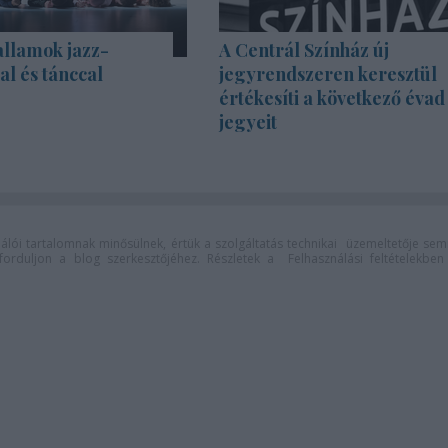
allamok jazz-
A Centrál Színház új
l és tánccal
jegyrendszeren keresztül
értékesíti a következő évad
jegyeit
lói tartalomnak minősülnek, értük a
szolgáltatás technikai
üzemeltetője sem
n forduljon a blog szerkesztőjéhez. Részletek a
Felhasználási feltételekben