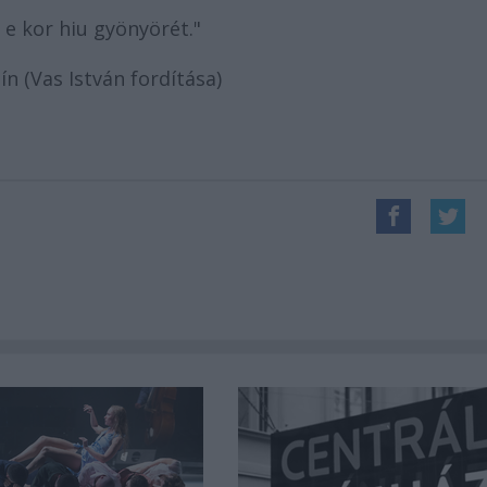
 e kor hiu gyönyörét."
zín (Vas István fordítása)