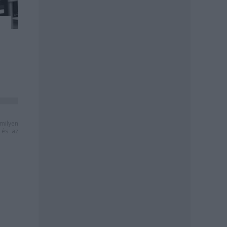
milyen
és az