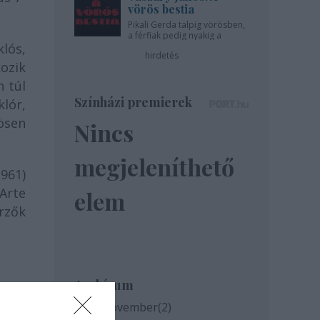
vörös bestia
Pikali Gerda talpig vörösben,
a férfiak pedig nyakig a
lós,
pácban - az Újszínházban!
hirdetés
kozik
 túl
Színházi premierek
lór,
ösen
Nincs
megjeleníthető
961)
Arte
elem
rzők
Archívum
2020 november
(
2
)