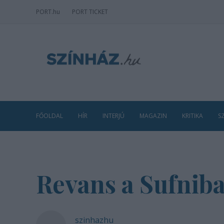
PORT
.hu
PORT TICKET
FŐOLDAL
HÍR
INTERJÚ
MAGAZIN
KRITIKA
S
Revans a Sufnib
szinhazhu