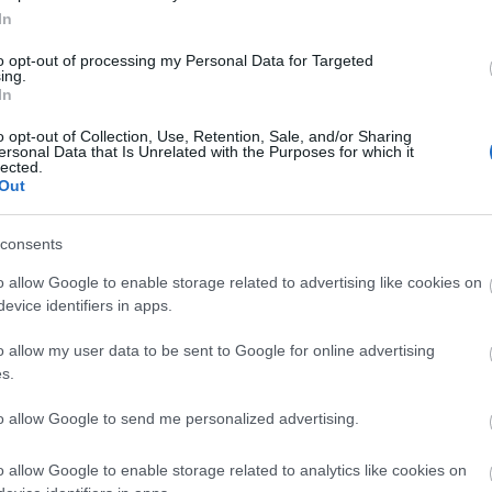
 ellenség szivét ijessze,
In
fürge lábakkal szökell
to opt-out of processing my Personal Data for Targeted
ing.
In
obákban léha lantzenére.
o opt-out of Collection, Use, Retention, Sale, and/or Sharing
 nem játszani születtem
ersonal Data that Is Unrelated with the Purposes for which it
lected.
Out
gő tükröknek udvarolni,
consents
tek és szerelem fénye nélkül
o allow Google to enable storage related to advertising like cookies on
mfák előtt nem feszíthet,
evice identifiers in apps.
o allow my user data to be sent to Google for online advertising
ttak minden szép aránytól
s.
t becsapott termetemmel,
to allow Google to send me personalized advertising.
, félig kész, s idő előtt
o allow Google to enable storage related to analytics like cookies on