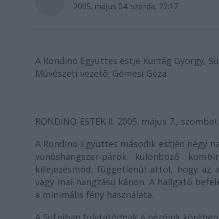
2005. május 04. szerda, 22:17
A Rondino Együttes estje Kurtág György, Su
Mûvészeti vezetõ: Gémesi Géza
RONDINO-ESTEK II. 2005. május 7., szombat
A Rondino Együttes második estjén négy nag
vonóshangszer-párok különböző kombin
kifejezésmód, függetlenül attól, hogy az 
vagy mai hangzású kánon. A hallgató befelé
a minimális fény használata.
A Sufniban folytatódnak a nézőink körében