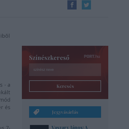
ibõl
Színészkereső
s - a
Keresés
kált
smód
ér és
Jegyvásárlás
us 7-
Vaszary János: A