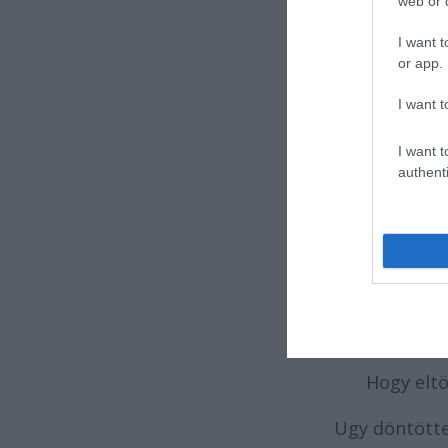
web or d
Küldettem
I want t
Bénán s i
or app.
Megugatnak
I want t
Én ilyen
I want t
authenti
Nem is tud
Mint hogy 
És csúfság
Én, mivel nem
Hogy eltö
Ugy döntött