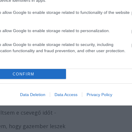
evice identifiers in apps.
 el e lélegző világba,
o allow Google to enable storage related to functionality of the website
détlenül, hogy a kutyák
, ha bicegek előttük -
o allow Google to enable storage related to personalization.
 fuvolázó békekorban
o allow Google to enable storage related to security, including
cation functionality and fraud prevention, and other user protection.
ok egyébbel szórakozni,
a napon nézem árnyamat
CONFIRM
omat magam magyarázom:
Data Deletion
Data Access
Privacy Policy
 játszhatom a szerelmest,
ltsem e csevegő időt -
em, hogy gazember leszek