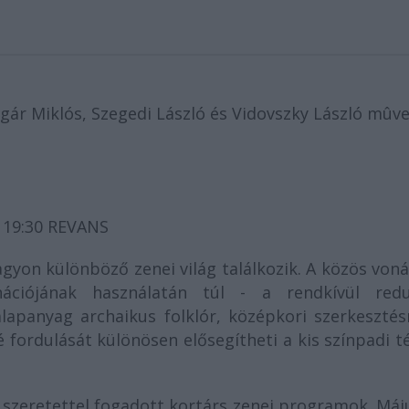
gár Miklós, Szegedi László és Vidovszky László mûve
 19:30 REVANS
yon különböző zenei világ találkozik. A közös voná
ációjának használatán túl - a rendkívül redu
alapanyag archaikus folklór, középkori szerkeszté
 fordulását különösen elősegítheti a kis színpadi t
 szeretettel fogadott kortárs zenei programok. Máj