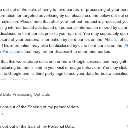
nyárrá változtatta át.
to opt-out of the sale, sharing to third parties, or processing of your per
formation for targeted advertising by us, please use the below opt-out s
r selection. Please note that after your opt-out request is processed y
ról már elvonult a köd
eing interest-based ads based on personal information utilized by us or
disclosed to third parties prior to your opt-out. You may separately opt-
ült az óceán szívébe.
losure of your personal information by third parties on the IAB’s list of
. This information may also be disclosed by us to third parties on the
IA
kunkon győztes koszorú,
Participants
that may further disclose it to other third parties.
 that this website/app uses one or more Google services and may gath
ék csorba fegyverünk,
including but not limited to your visit or usage behaviour. You may click 
 to Google and its third-party tags to use your data for below specifi
nkból víg vacsora lett
ogle consent section.
lam szörnyü indulónkból.
l Data Processing Opt Outs
n mosolyog a háború,
o opt-out of the Sharing of my personal data.
In
gol páncélos paripán,
o opt-out of the Sale of my Personal Data.