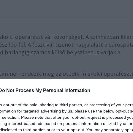
skolci operafesztivál közönségét. A színházban kilen
sz lép fel. A fesztivál tizenöt napja alatt a sárospat
i barlangig számos külsõ helyszínen is várják a
 címmel rendezik meg az ötödik miskolci operafeszti
eszerzők operáiból válogattak, így Bartók hagyomán
onizetti és Rossini művei állnak a rendezvénysor
Do Not Process My Personal Information
rtől, a fesztivál sajtófőnökétől. A közönség tize
zthat, a fesztivál rendezvényeit emellett koncer
to opt-out of the sale, sharing to third parties, or processing of your per
ghíresebb operabemutatóin készült filmek egészítik
formation for targeted advertising by us, please use the below opt-out s
r selection. Please note that after your opt-out request is processed y
eing interest-based ads based on personal information utilized by us or
disclosed to third parties prior to your opt-out. You may separately opt-