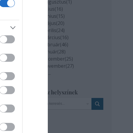
gató
2020 augusztus
(
1
)
2020 július
(
16
)
2020 június
(
15
)
évben
2020 május
(
20
)
2020 április
(
24
)
dén a
2020 március
(
16
)
lasz
2020 február
(
46
)
illai
2020 január
(
28
)
idén
2019 december
(
25
)
pedig
2019 november
(
27
)
Tovább
...
Szinház helyszínek