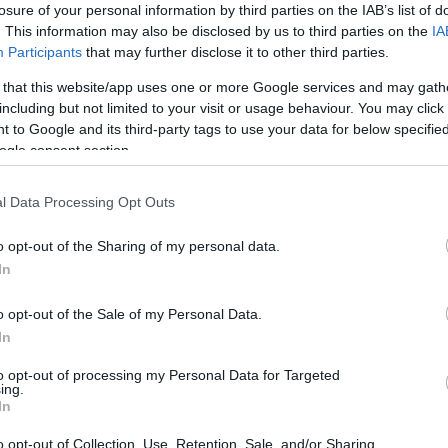
losure of your personal information by third parties on the IAB’s list of
. This information may also be disclosed by us to third parties on the
IA
ssai, spoletói, pozsonyi, zágrábi, szentpétervári és 
Participants
that may further disclose it to other third parties.
kolcon találkozhatnak Kocsis Zoltánnal, Rost Andre
 that this website/app uses one or more Google services and may gath
 Györgyivel is.
including but not limited to your visit or usage behaviour. You may click 
 to Google and its third-party tags to use your data for below specifi
érdeklődéssel kísért operafesztivál rövid idő a
ogle consent section.
rendelkező Miskolci Nemzeti Színház épületét, sz
ülső helyszíneken - múzeumokban, templomokb
l Data Processing Opt Outs
oncerteket rendeznek többek között a diósgyőri 
o opt-out of the Sharing of my personal data.
ban és az aggteleki cseppkőbarlangban is. Az idé
In
m aulája, ahol négy koncert is lesz. A tizenöt nap
árosában operadíszleteket állítanak fel, a főutcán
o opt-out of the Sale of my Personal Data.
In
szándékkal rendezték meg 2001-ben, hogy a város Ke
to opt-out of processing my Personal Data for Targeted
ing.
váljon. A fesztivál évről évre egyre nagyobb közön
In
ren váltottak belépőt a programokra, a második évb
o opt-out of Collection, Use, Retention, Sale, and/or Sharing