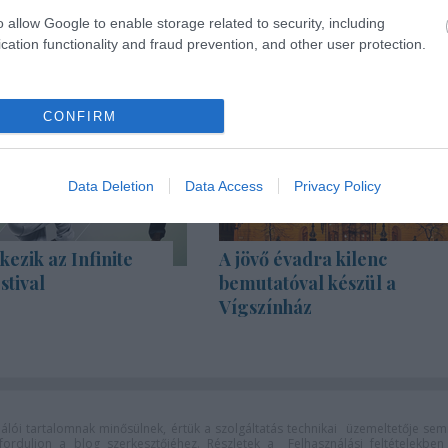
o allow Google to enable storage related to security, including
cation functionality and fraud prevention, and other user protection.
CONFIRM
Data Deletion
Data Access
Privacy Policy
kezik az Infinite
A jövő évadra kilenc
stival
bemutatóval készül a
Vígszínház
lói tartalomnak minősülnek, értük a
szolgáltatás technikai
üzemeltetője sem
n forduljon a blog szerkesztőjéhez. Részletek a
Felhasználási feltételekben