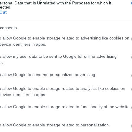
enezerre nőtt. Tavaly több mint kilencvenezer láto
ersonal Data that Is Unrelated with the Purposes for which it
lected.
Out
k állandóan színpadon tartott művei mellett minden 
consents
i, Puccini, Mozart és Csajkovszkij művei után az i
anto" irányzat zeneműveiből, három XIX. századi o
o allow Google to enable storage related to advertising like cookies on
evice identifiers in apps.
Az idei rendezvénysorozat egyik kuriózumának A sev
lyet öt különböző feldolgozásban mutatnak be 
o allow my user data to be sent to Google for online advertising
özött lesz ária, duett, kamarazene, a választékot 
s.
ű gitárvirtuóz, Al di Meola fellépései színesítik.
to allow Google to send me personalized advertising.
o allow Google to enable storage related to analytics like cookies on
evice identifiers in apps.
o allow Google to enable storage related to functionality of the website
o allow Google to enable storage related to personalization.