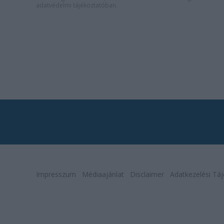
adatvédelmi tájékoztatóban
.
Impresszum
Médiaajánlat
Disclaimer
Adatkezelési Táj