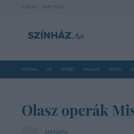
PORT
.hu
PORT TICKET
FŐOLDAL
HÍR
INTERJÚ
MAGAZIN
KRITIKA
S
Olasz operák Mi
szinhazhu