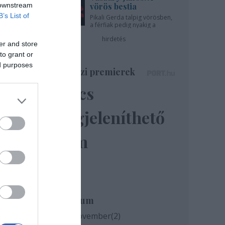
 downstream
vörös bestia
B’s List of
Pikali Gerda talpig vörösben,
római
a férfiak pedig nyakig a
pácban - az Újszínházban!
ával,
hirdetés
er and store
to grant or
ed purposes
Színházi premierek
latt
ámos
Nincs
an -
megjeleníthető
és a
n új
elem
on át
 és a
let-
Archívum
séget
en a
2020 november
(
2
)