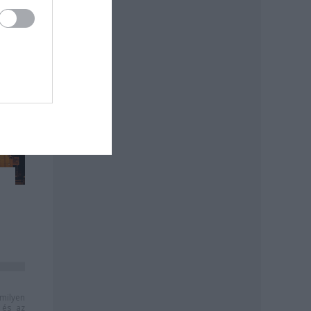
milyen
és az