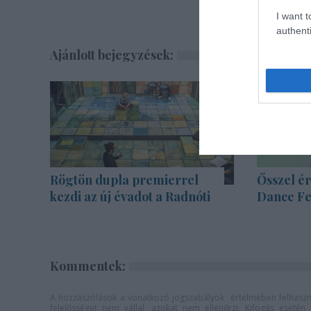
I want t
authenti
Ajánlott bejegyzések:
Rögtön dupla premierrel
Ősszel ér
kezdi az új évadot a Radnóti
Dance Fe
Kommentek:
A hozzászólások a
vonatkozó jogszabályok
értelmében felhaszná
felelősséget nem vállal, azokat nem ellenőrzi. Kifogás eseté