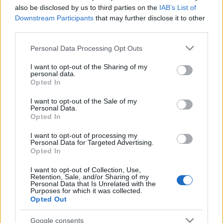
also be disclosed by us to third parties on the
IAB’s List of
Downstream Participants
that may further disclose it to other
third parties.
Változás kapui
Please note that this website/app uses one or more Google
Personal Data Processing Opt Outs
látvány, jelmez, koreográfia:
Bérczi Zsófia
services and may gather and store information including but
alkotótársak:
Bársony Júlia, Gyöngyösi Adrienn,
not limited to your visit or usage behaviour. You may click to
I want to opt-out of the Sharing of my
Terebessy Tóbiás
personal data.
grant or deny consent to Google and its third-party tags to
Opted In
szereplők:
Bársony Júlia, Birtalan Krisztina, Nagy
use your data for below specified purposes in below Google
Fruzsina, Szabó Ági
consent section.
I want to opt-out of the Sale of my
Personal Data.
-Botlábú nimfák (részletek a "Medence Csoport - Élőkép
Opted In
társulat: Száz
I want to opt-out of processing my
bambusz hangjának csarnoka c. Millenárison
Personal Data for Targeted Advertising.
bemutatott vizuális és akusztikus előadásból)
Opted In
látvány, jelmez, koreográfia:
Bérczi Zsófia
I want to opt-out of Collection, Use,
Retention, Sale, and/or Sharing of my
bambuszlábak és bambuszszárnyak:
Terebessy
Personal Data that Is Unrelated with the
Tóbiás
Purposes for which it was collected.
Opted Out
szereplők:
Bársony Júlia, Birtalan Krisztina,
Fenyvesi Boga, Kántor Kata, Nagy Fruzsina, Szabó
Google consents