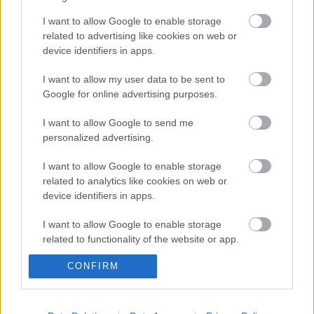
Ági
vetítés:
Gyöngyösi Adrienn, Molnár Márk
I want to allow Google to enable storage
related to advertising like cookies on web or
Cím: Artus Stúdió, XI. ker Sztregova u. 7.,
device identifiers in apps.
a Fonó Budai Zeneház melletti gyárépületben
mailto:artus.aniko@nextra.hu
I want to allow my user data to be sent to
ARTUS, Rácz Anikó
Google for online advertising purposes.
T/F: +36/1/2043755
cell phone: +36-30-2103222
I want to allow Google to send me
personalized advertising.
I want to allow Google to enable storage
related to analytics like cookies on web or
device identifiers in apps.
I want to allow Google to enable storage
Ajánlott bejegyzések:
related to functionality of the website or app.
CONFIRM
I want to allow Google to enable storage
related to personalization.
Meghalt Böröndi Tamás
I want to allow Google to enable storage