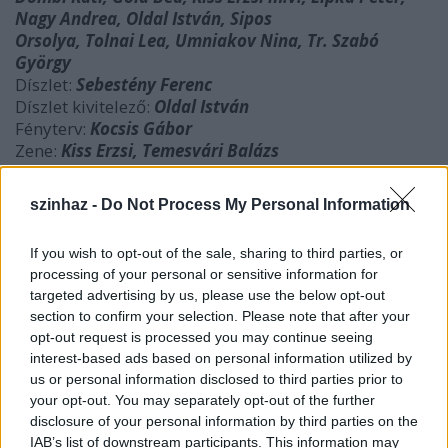
Nagy Andrea, Oldal István, Sipos
Orsolya, Tolnai Lea, Umniakov Nina, Tr. Szabó
György
Díszlet:
Sebestény Ferenc
Díszlet kivitelező:
Oldal István
Fényterv:
Kocsis Gábor
Zene:
Kiss Erzsi, Temesvári Balázs
Jelmez:
Berzsenyi Krisztina
Videó:
Ernst Süss
szinhaz -
Do Not Process My Personal Information
Speciális kellékek:
If you wish to opt-out of the sale, sharing to third parties, or
Sipos Orsolya, Kocsis Gábor, Oldal István
processing of your personal or sensitive information for
targeted advertising by us, please use the below opt-out
Rendező-koreográfus:
Goda Gábor
section to confirm your selection. Please note that after your
opt-out request is processed you may continue seeing
május 22., 23. este 8h
interest-based ads based on personal information utilized by
Élőkép társulat (vizuális színház):
us or personal information disclosed to third parties prior to
your opt-out. You may separately opt-out of the further
disclosure of your personal information by third parties on the
IAB’s list of downstream participants. This information may