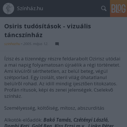
Színház.hu
Osiris tudósítások - vizuális
táncszínház
szinhazhu
•
2005. május 12.
Ízisz és a tizennégy részre feldarabolt Ozirisz utódai
a mai napig folyamatosan újraélik a régi történetet.
Ami kívülrõl sérthetetlen, az belül beteg, végül
szétporlad. Egy izolált, steril világ óhatatlanul
belülrõl rohad. Az idill mindig ijesztõen titokzatos.
Profán rítusok, képi és zenei jelenségek. Cselekvõ
színház.
Személyesség, költőiség, mítosz, abszurditás
Alkotók-előadók:
Bakó Tamás, Czétényi László,
Dombi Kati, Gold Bea, Kiss Erzsi m.v., Lipka Péter,