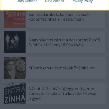
Data Deletion
Data Access
Privacy Policy
related to security, including authentication
functionality and fraud prevention, and other
Kamaradarabok, kortárs drámák,
user protection.
koncertszínház a Teátrumban
Nagy sikerrel zárult a Veszprémi Petőfi
Színház érzékenyítő fesztiválja
Különleges találkozások Zsámbékon
A Centrál Színház új jegyrendszeren
keresztül értékesíti a következő évad
jegyeit