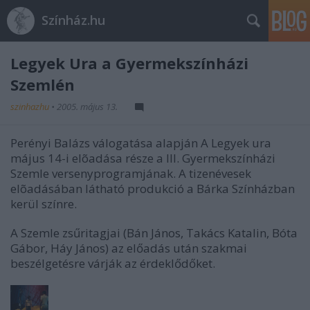
Színház.hu
Legyek Ura a Gyermekszínházi
Szemlén
szinhazhu
•
2005. május 13.
Perényi Balázs válogatása alapján A Legyek ura
május 14-i elõadása része a III. Gyermekszínházi
Szemle versenyprogramjának. A tizenévesek
elõadásában látható produkció a Bárka Színházban
kerül színre.
A Szemle zsűritagjai (Bán János, Takács Katalin, Bóta
Gábor, Háy János) az előadás után szakmai
beszélgetésre várják az érdeklődőket.