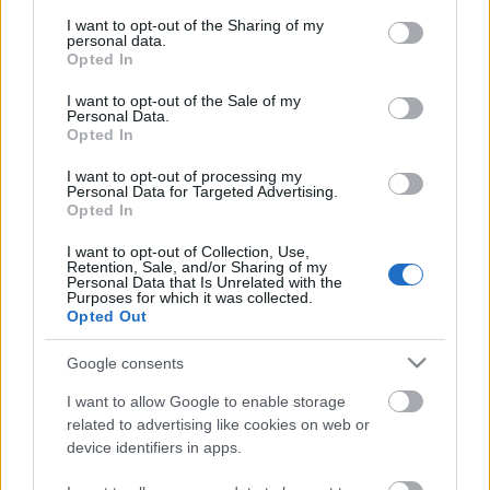
services and may gather and store information including but
not limited to your visit or usage behaviour. You may click to
I want to opt-out of the Sharing of my
A szereplők - miközben szörnyű és kegyetlen
personal data.
grant or deny consent to Google and its third-party tags to
folyamatot ábrázolnak - mindvégig alkotói,
Opted In
use your data for below specified purposes in below Google
létrehozói az éppen akkor megszülető előadásnak:
consent section.
tizenhárman a darab kezdetétől a végéig nem
I want to opt-out of the Sale of my
Personal Data.
hagyják el a színpadot (a szigetet). A bemutató óta
Opted In
egyik legfontosabb célunk az, hogy előadásról-
előadásra megmaradjon bennünk a játék élménye,
I want to opt-out of processing my
Personal Data for Targeted Advertising.
és egészséges tudják kezelni a sikert (eddig több
Opted In
mint hatezren - elsősorban tizenévesek - látták az
előadást).
I want to opt-out of Collection, Use,
Retention, Sale, and/or Sharing of my
Personal Data that Is Unrelated with the
Purposes for which it was collected.
Opted Out
Google consents
I want to allow Google to enable storage
related to advertising like cookies on web or
device identifiers in apps.