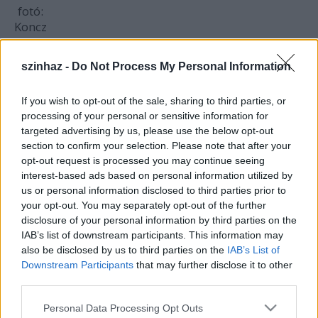
fotó:
Koncz
Zsuzsa
szinhaz -
Do Not Process My Personal Information
A Bárka Színház - immár másodszor - vállalkozott
arra, hogy olyan repertoár-produkciót hozzon létre,
If you wish to opt-out of the sale, sharing to third parties, or
amiben gyerek játsszák a főszerepet. Mindkét
processing of your personal or sensitive information for
esetben olyan prózai előadás született, amiben a
targeted advertising by us, please use the below opt-out
gyerekekkel közösen kialakított, személyiségükre
section to confirm your selection. Please note that after your
szabott játék-dramaturgia működik, sőt
opt-out request is processed you may continue seeing
folyamatosan formálódik - még a bemutató óta is. A
interest-based ads based on personal information utilized by
Legyek Ura előkészületeit ötnapos TIE (színházi
us or personal information disclosed to third parties prior to
nevelési) programmal kezdtük: az volt a célunk, hogy
your opt-out. You may separately opt-out of the further
a gyerekekkel még szereposztás előtt - a megfelelő
disclosure of your personal information by third parties on the
szakmai eszközökkel - végigjátsszuk a történet
IAB’s list of downstream participants. This information may
legfontosabb momentumait. Különböző játékok,
also be disclosed by us to third parties on the
IAB’s List of
helyzetek, a regényből vett főbb konfliktusok
Downstream Participants
that may further disclose it to other
segítségével azt akartuk elérni, hogy megérezzék és
third parties.
feldolgozzák azt, ami A Legyek Ura szereplőivel
Please note that this website/app uses one or more Google
történik. Csak ezután kezdtünk el próbálni.
Personal Data Processing Opt Outs