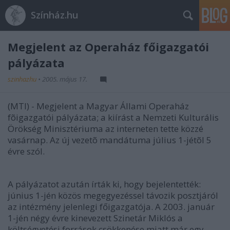
Színház.hu
Megjelent az Operaház főigazgatói
pályázata
szinhazhu
•
2005. május 17.
(MTI) - Megjelent a Magyar Állami Operaház
fõigazgatói pályázata; a kiírást a Nemzeti Kulturális
Örökség Minisztériuma az interneten tette közzé
vasárnap. Az új vezetõ mandátuma július 1-jétõl 5
évre szól.
A pályázatot azután írták ki, hogy bejelentették:
június 1-jén közös megegyezéssel távozik posztjáról
az intézmény jelenlegi főigazgatója. A 2003. január
1-jén négy évre kinevezett Szinetár Miklós a
költségvetési források csökkenése miatt már egy