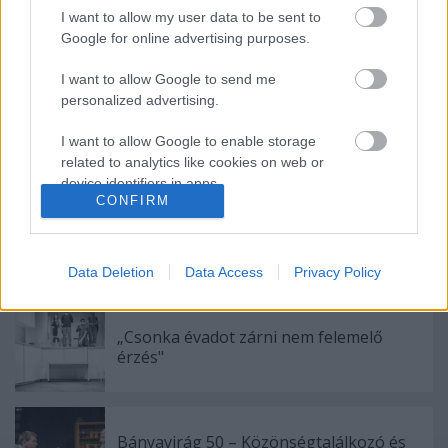
I want to allow my user data to be sent to
Google for online advertising purposes.
Ajánlott bejegyzések:
I want to allow Google to send me
personalized advertising.
Indul az e-Trafó online programsorozat
I want to allow Google to enable storage
related to analytics like cookies on web or
device identifiers in apps.
CONFIRM
I want to allow Google to enable storage
Rögtön dupla premierrel kezdi az új
related to functionality of the website or app.
évadot a Radnóti
Data Deletion
Data Access
Privacy Policy
I want to allow Google to enable storage
related to personalization.
„Csonka évadot zárni nem felemelő
I want to allow Google to enable storage
érzés"
related to security, including authentication
functionality and fraud prevention, and other
user protection.
Bányavirág 50 – Közönségtalálkozó és