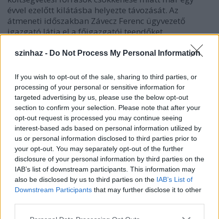
évvel ezelőtt kilátásba helyezte távozását. Az
átmeneti időszakban Závecz Ferenc ügyvezető
igazgató látja el a főigazgatói teendőket.
szinhaz -
Do Not Process My Personal Information
If you wish to opt-out of the sale, sharing to third parties, or
A
http://www.kultura.hu
címen megjelent kiírás
processing of your personal or sensitive information for
értelmében a pályázatokat a Kulturális Közlöny
targeted advertising by us, please use the below opt-out
következő, 13. számának megjelenésétől számított
section to confirm your selection. Please note that after your
harminc napon belül lehet benyújtani - közölte a
opt-out request is processed you may continue seeing
tárca sajtóirodája az MTI-vel. Az új vezető elsődleges
interest-based ads based on personal information utilized by
feladata az intézmény legjobb művészi
us or personal information disclosed to third parties prior to
hagyományainak ápolása és a korszerű
your opt-out. You may separately opt-out of the further
operajátszás továbbfejlesztése lesz - olvasható a
disclosure of your personal information by third parties on the
közleményben. Mint a sajtóiroda közölte, a leendő
IAB’s list of downstream participants. This information may
főigazgató dolga az intézmény korszerűsítési
also be disclosed by us to third parties on the
IAB’s List of
programjának részletes kidolgozása és
Downstream Participants
that may further disclose it to other
végrehajtása, amelynek során a felhalmozott értékek
third parties.
nem sérülnek, de a működés racionálisabb, a
Please note that this website/app uses one or more Google