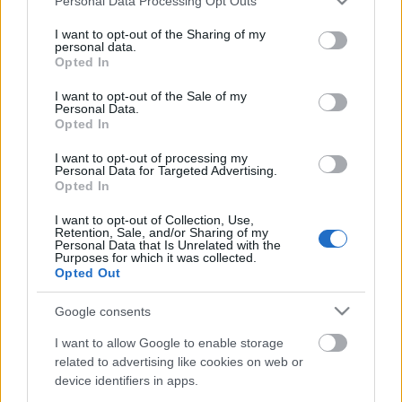
Personal Data Processing Opt Outs
struktúra a kor igényeinek megfelelő lesz. Ennek
services and may gather and store information including but
megfelelően kell kialakítania az intézmény
not limited to your visit or usage behaviour. You may click to
I want to opt-out of the Sharing of my
szervezeti, vezetési, működési struktúráját is.
personal data.
grant or deny consent to Google and its third-party tags to
Opted In
Részletesen ki kell dolgoznia az Operaház
use your data for below specified purposes in below Google
korszerűsítési programját, igazodva a költségvetési
consent section.
I want to opt-out of the Sale of my
támogatás mértékéhez.
Personal Data.
Opted In
A pályázatokról a miniszter dönt a benyújtási
I want to opt-out of processing my
határidőt követő harminc napon belül, az általa
Personal Data for Targeted Advertising.
felkért szakmai-szakértői bizottság véleménye
Opted In
alapján.
I want to opt-out of Collection, Use,
Retention, Sale, and/or Sharing of my
PÁLYÁZATI FELHÍVÁS erre >>
Personal Data that Is Unrelated with the
Purposes for which it was collected.
Opted Out
Google consents
forrás: Kultura.hu
I want to allow Google to enable storage
related to advertising like cookies on web or
device identifiers in apps.