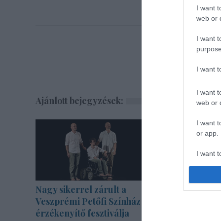
I want t
web or d
I want t
purpose
I want 
I want t
Ajánlott bejegyzések:
web or d
I want t
or app.
I want t
I want t
authenti
Nagy sikerrel zárult a
Különleg
Veszprémi Petőfi Színház
Zsámbék
érzékenyítő fesztiválja