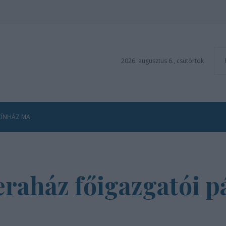
2026. augusztus 6., csütörtök
ZÍNHÁZ MA
raház főigazgatói p