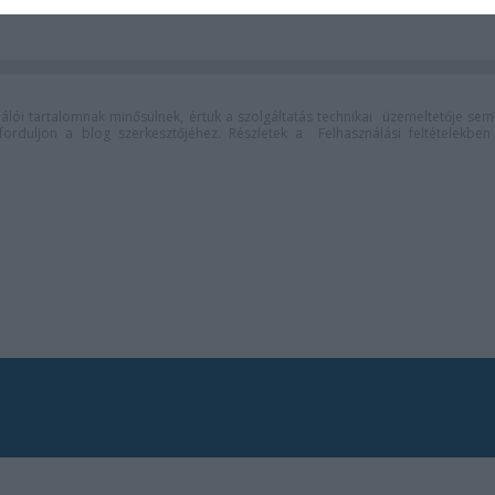
lói tartalomnak minősülnek, értük a
szolgáltatás technikai
üzemeltetője sem
n forduljon a blog szerkesztőjéhez. Részletek a
Felhasználási feltételekben