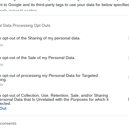
kiírás értelmében a pályázatokat a Kulturális Köz
 to Google and its third-party tags to use your data for below specifi
ámított harminc napon belül lehet benyújtani - köz
ogle consent section.
zető elsődleges feladata az intézmény legjobb műv
operajátszás továbbfejlesztése lesz - olvasha
l Data Processing Opt Outs
a leendő főigazgató dolga az intézmény korszerűsí
o opt-out of the Sharing of my personal data.
grehajtása, amelynek során a felhalmozott értékek
In
a struktúra a kor igényeinek megfelelő lesz. E
ény szervezeti, vezetési, működési struktúráját
o opt-out of the Sale of my Personal Data.
z korszerűsítési programját, igazodva a költségve
In
to opt-out of processing my Personal Data for Targeted
ing.
jtási határidőt követő harminc napon belül, az ál
In
nye alapján.
o opt-out of Collection, Use, Retention, Sale, and/or Sharing
ersonal Data that Is Unrelated with the Purposes for which it
lected.
Out
consents