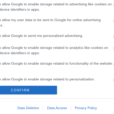
o allow Google to enable storage related to advertising like cookies on
evice identifiers in apps.
o allow my user data to be sent to Google for online advertising
s.
to allow Google to send me personalized advertising.
o allow Google to enable storage related to analytics like cookies on
evice identifiers in apps.
o allow Google to enable storage related to functionality of the website
o allow Google to enable storage related to personalization.
CONFIRM
o allow Google to enable storage related to security, including
cation functionality and fraud prevention, and other user protection.
es találkozások
Épül a Dóm téri szabadtéri
on
színpad
Data Deletion
Data Access
Privacy Policy