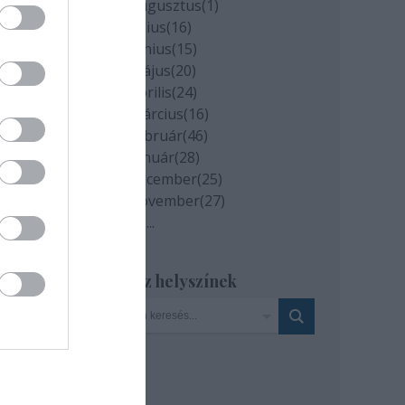
2020 augusztus
(
1
)
2020 július
(
16
)
2020 június
(
15
)
2020 május
(
20
)
2020 április
(
24
)
2020 március
(
16
)
2020 február
(
46
)
2020 január
(
28
)
2019 december
(
25
)
2019 november
(
27
)
Tovább
...
Szinház helyszínek