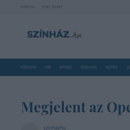
PORT
.hu
PORT TICKET
FŐOLDAL
HÍR
INTERJÚ
MAGAZIN
KRITIKA
S
Megjelent az Ope
szinhazhu