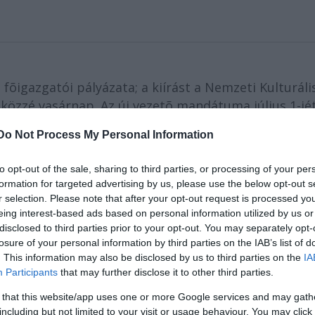
fõigazgatói pályázata; a kiírást a Nemzeti Kulturáli
közzé vasárnap. Az új vezetõ mandátuma július 1-jét
Do Not Process My Personal Information
to opt-out of the sale, sharing to third parties, or processing of your per
lentették: június 1-jén közös megegyezéssel táv
formation for targeted advertising by us, please use the below opt-out s
tója. A 2003. január 1-jén négy évre kinevezett Szi
r selection. Please note that after your opt-out request is processed y
nése miatt már egy évvel ezelőtt kilátásba hely
eing interest-based ads based on personal information utilized by us or
cz Ferenc ügyvezető igazgató látja el a főigazg
disclosed to third parties prior to your opt-out. You may separately opt-
losure of your personal information by third parties on the IAB’s list of
. This information may also be disclosed by us to third parties on the
IA
Participants
that may further disclose it to other third parties.
 that this website/app uses one or more Google services and may gath
including but not limited to your visit or usage behaviour. You may click 