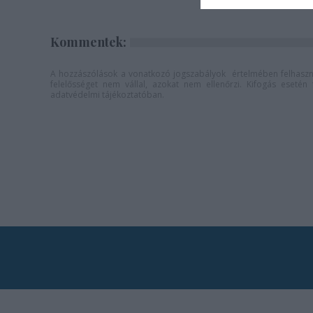
Kommentek:
A hozzászólások a
vonatkozó jogszabályok
értelmében felhaszná
felelősséget nem vállal, azokat nem ellenőrzi. Kifogás eseté
adatvédelmi tájékoztatóban
.