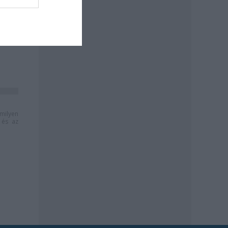
k
milyen
és az