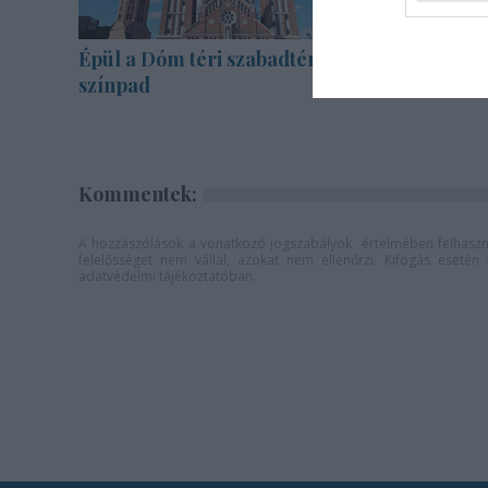
Épül a Dóm téri szabadtéri
"Csak en
színpad
határon, 
Kommentek:
A hozzászólások a
vonatkozó jogszabályok
értelmében felhaszná
felelősséget nem vállal, azokat nem ellenőrzi. Kifogás eseté
adatvédelmi tájékoztatóban
.