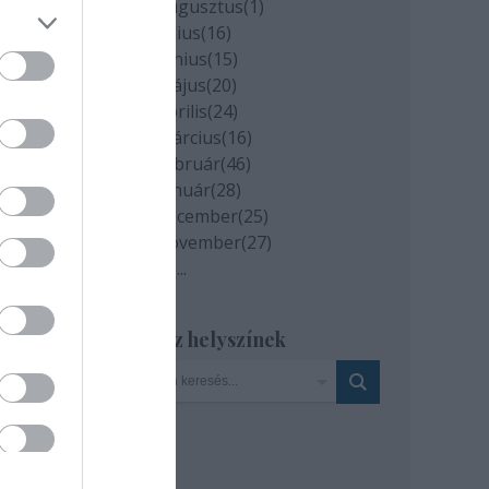
2020 augusztus
(
1
)
2020 július
(
16
)
őt.
2020 június
(
15
)
2020 május
(
20
)
2020 április
(
24
)
2020 március
(
16
)
2020 február
(
46
)
2020 január
(
28
)
2019 december
(
25
)
2019 november
(
27
)
Tovább
...
Szinház helyszínek