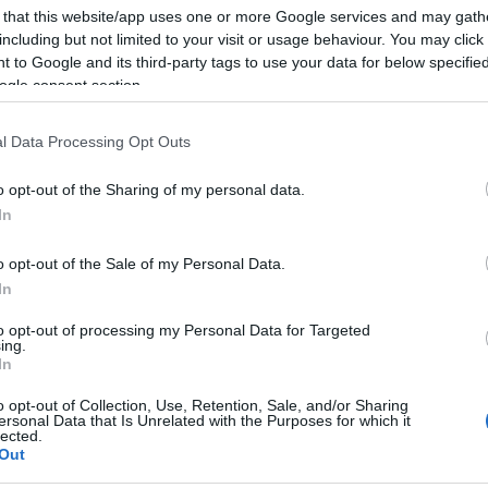
 that this website/app uses one or more Google services and may gath
áműz a medve, a követelését behajtó goromba
including but not limited to your visit or usage behaviour. You may click 
el feldíszített gimnasztyorkájában lehetne egy
 to Google and its third-party tags to use your data for below specifi
nok, de legkevésbé sem az a durva, kemény férfi, a
ogle consent section.
ől áttöri az asszonyi képmutatást.
l Data Processing Opt Outs
 sokféleképpen lehet értelmezni, és láthatunk is az
hetően rendezői ötleteket. A goromba látogató péld
o opt-out of the Sharing of my personal data.
 maradási szándéka jeléül leüljön, egy hintaszékbe
In
ttan. Minden más szék meg öszszetörik érintésére.
o opt-out of the Sale of my Personal Data.
észabványnak hatnak a technikásan kivitelezett akc
In
, a szituációval, a jellemmel nincsen.
to opt-out of processing my Personal Data for Targeted
ing.
lik siránkozó slemillé, és elmondja a papucsférj
In
el. Ezt egykor Darvas Iván feledhetetlenül mondta.
altatja meg: a feleségétől elnyomott nyomoronc
o opt-out of Collection, Use, Retention, Sale, and/or Sharing
ersonal Data that Is Unrelated with the Purposes for which it
s és groteszk emberi sors már nem szólal meg.
lected.
Out
ak népszerű mulattatónak, de komoly művésznek is