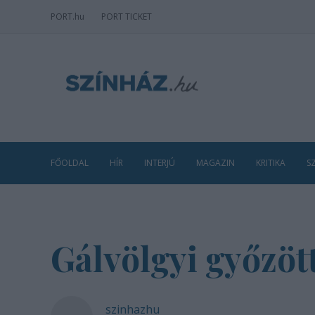
PORT
.hu
PORT TICKET
FŐOLDAL
HÍR
INTERJÚ
MAGAZIN
KRITIKA
S
Gálvölgyi győzöt
szinhazhu