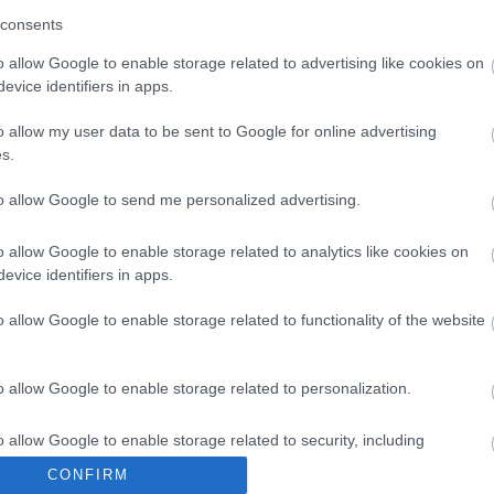
ntéktelen volt. Most itt volt az alkalom komoly, ám
consents
legyőzte Csehovot, az írót és Darvas Ivánt, a rendez
o allow Google to enable storage related to advertising like cookies on
jesítmény.
evice identifiers in apps.
o allow my user data to be sent to Google for online advertising
s.
to allow Google to send me personalized advertising.
o allow Google to enable storage related to analytics like cookies on
evice identifiers in apps.
o allow Google to enable storage related to functionality of the website
o allow Google to enable storage related to personalization.
o allow Google to enable storage related to security, including
cation functionality and fraud prevention, and other user protection.
CONFIRM