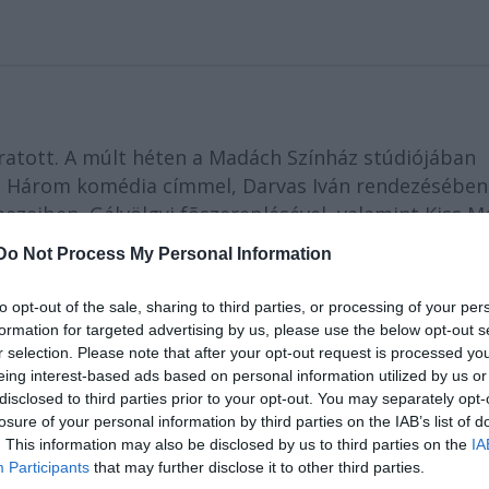
atott. A múlt héten a Madách Színház stúdiójában
 Három komédia címmel, Darvas Iván rendezésében
ezeiben, Gálvölgyi fõszereplésével, valamint Kiss M
Do Not Process My Personal Information
s 25.
to opt-out of the sale, sharing to third parties, or processing of your per
formation for targeted advertising by us, please use the below opt-out s
várakozásaim szerint zajlott. Lőte Attila szakszerűe
r selection. Please note that after your opt-out request is processed y
irtokost ad, Kiss Mari szatirikusan éles,
eing interest-based ads based on personal information utilized by us or
metlen eladó lány szerepében, Gálvölgyi pedig negéd
disclosed to third parties prior to your opt-out. You may separately opt-
losure of your personal information by third parties on the IAB’s list of
kítve a tőle évtizedek óta ismerős grimaszokkal és
. This information may also be disclosed by us to third parties on the
IA
kész katasztrófa. Itt Kiss Mari is közhelyesen játss
Participants
that may further disclose it to other third parties.
e Attila vén inasa viszont olykor emberien elrajzolt