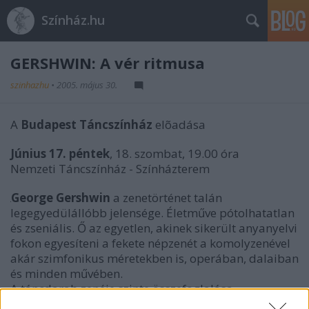
Színház.hu
GERSHWIN: A vér ritmusa
szinhazhu
•
2005. május 30.
A
Budapest Táncszínház
elõadása
Június 17. péntek
, 18. szombat, 19.00 óra
Nemzeti Táncszínház - Színházterem
George Gershwin
a zenetörténet talán
legegyedülállóbb jelensége. Életműve pótolhatatlan
és zseniális. Ő az egyetlen, akinek sikerült anyanyelvi
fokon egyesíteni a fekete népzenét a komolyzenével
akár szimfonikus méretekben is, operában, dalaiban
és minden művében.
A táncdarab zenéje szinte összefoglalása
életművének. A zeneszerző maga is remekül táncolt,