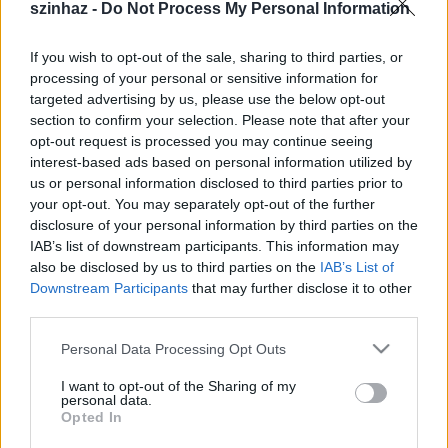
szinhaz -
Do Not Process My Personal Information
s kiválóan tudta utánozni Fred Astaire-t.
If you wish to opt-out of the sale, sharing to third parties, or
Két hangszerre komponálva, két világhírű művész élő
processing of your personal or sensitive information for
előadásában élvezhetjük Gershwin zenéjét: fuvolán
targeted advertising by us, please use the below opt-out
Horgas Eszter, zongorán Vukán György működik
section to confirm your selection. Please note that after your
közre, aki egyben a zenei anyag komponistája is.
opt-out request is processed you may continue seeing
interest-based ads based on personal information utilized by
Gershwin zenéje úgy hálózza át a XX. század zenéjét,
us or personal information disclosed to third parties prior to
mint az érrendszer az emberi testet.
your opt-out. You may separately opt-out of the further
disclosure of your personal information by third parties on the
Ezt az érzetet fokozza a díszlet is. A szín közepén egy
IAB’s list of downstream participants. This information may
szív látható, körülötte pedig műanyag csövek, mint
also be disclosed by us to third parties on the
IAB’s List of
vérerek lüktetnek. Gershwin zenéjének ritmusára
Downstream Participants
that may further disclose it to other
lüktetnek a táncosok is, mint az élet megtestesítői
third parties.
vörös és fehér jelmezben. E forró, táncoló, vibráló
vérsejtek közvetítik Gershwin zenéjét a néző felé.
Please note that this website/app uses one or more Google
Personal Data Processing Opt Outs
services and may gather and store information including but
Közreműködnek a Budapest Táncszínház
not limited to your visit or usage behaviour. You may click to
I want to opt-out of the Sharing of my
personal data.
táncművészei
grant or deny consent to Google and its third-party tags to
Opted In
use your data for below specified purposes in below Google