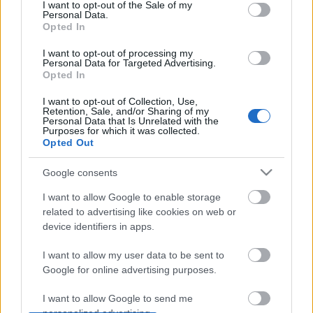
consent section.
I want to opt-out of the Sale of my
Élőzene:
Vukán György
• zongora,
Horgas Eszter
•
Personal Data.
Opted In
fuvola
Rendező-koreográfus:
Földi Béla
művészeti vezető
I want to opt-out of processing my
Personal Data for Targeted Advertising.
Opted In
I want to opt-out of Collection, Use,
Retention, Sale, and/or Sharing of my
Personal Data that Is Unrelated with the
Purposes for which it was collected.
Opted Out
Ajánlott bejegyzések:
Google consents
I want to allow Google to enable storage
Indul az e-Trafó online programsorozat
related to advertising like cookies on web or
device identifiers in apps.
I want to allow my user data to be sent to
Google for online advertising purposes.
Kamaradarabok, kortárs drámák,
koncertszínház a Teátrumban
I want to allow Google to send me