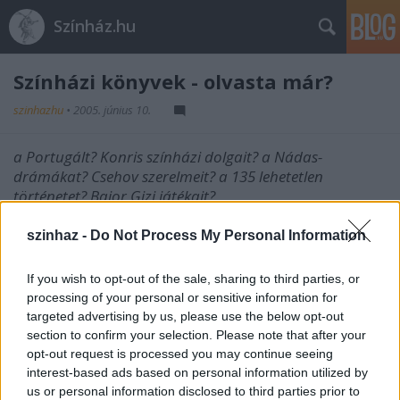
Színház.hu
Színházi könyvek - olvasta már?
szinhazhu
•
2005. június 10.
a Portugált? Konris színházi dolgait? a Nádas-
drámákat? Csehov szerelmeit? a 135 lehetetlen
történetet? Bajor Gizi játékait?
Ha nem,
kattintson ide
, és vegye meg az Önnek
szinhaz -
Do Not Process My Personal Information
hiányzó szövegeket, könyveket, kottákat!
If you wish to opt-out of the sale, sharing to third parties, or
processing of your personal or sensitive information for
targeted advertising by us, please use the below opt-out
A Színházi Portál és a Bookline elindította közös
section to confirm your selection. Please note that after your
szolgáltaását, amelyen keresztül érdekes és értékes
opt-out request is processed you may continue seeing
színházi könyvekhez juhtat hozzá az érdeklődő.
interest-based ads based on personal information utilized by
us or personal information disclosed to third parties prior to