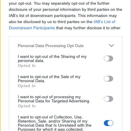
your opt-out. You may separately opt-out of the further
disclosure of your personal information by third parties on the
IAB’s list of downstream participants. This information may
also be disclosed by us to third parties on the
IAB’s List of
Downstream Participants
that may further disclose it to other
third parties.
Ajánlott bejegyzések:
Please note that this website/app uses one or more Google
Personal Data Processing Opt Outs
services and may gather and store information including but
not limited to your visit or usage behaviour. You may click to
I want to opt-out of the Sharing of my
Meghalt Böröndi Tamás
personal data.
grant or deny consent to Google and its third-party tags to
Opted In
use your data for below specified purposes in below Google
consent section.
I want to opt-out of the Sale of my
Personal Data.
Opted In
Ősszel érkezik az Infinite Dance Festival
I want to opt-out of processing my
Personal Data for Targeted Advertising.
Opted In
Sodró Eliza: "Színészként a katarzist nem
I want to opt-out of Collection, Use,
tudjuk garantálni"
Retention, Sale, and/or Sharing of my
Personal Data that Is Unrelated with the
Purposes for which it was collected.