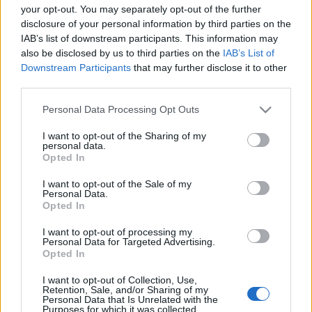
your opt-out. You may separately opt-out of the further
Szilvia:
Rálik Szilvia
disclosure of your personal information by third parties on the
IAB’s list of downstream participants. This information may
Edvin:
Nyári Zoltán
also be disclosed by us to third parties on the
IAB’s List of
Downstream Participants
that may further disclose it to other
Bóni
Stohl András
third parties.
Please note that this website/app uses one or more Google
Personal Data Processing Opt Outs
Stazi:
Bartsch Kata
services and may gather and store information including but
not limited to your visit or usage behaviour. You may click to
I want to opt-out of the Sharing of my
Cecília:
Hernádi Judit
personal data.
grant or deny consent to Google and its third-party tags to
Opted In
use your data for below specified purposes in below Google
Leopold Maria:
Gregor József
consent section.
I want to opt-out of the Sale of my
Personal Data.
Kerekes Ferkó:
Gálffi László
Opted In
I want to opt-out of processing my
Miska pincér:
Bodrogi Gyula
Personal Data for Targeted Advertising.
Opted In
Díszlet:
Menczel Róbert -Selmeczi György
I want to opt-out of Collection, Use,
Jelmez:
Gyarmathy Ágnes
Retention, Sale, and/or Sharing of my
Dramaturg:
Vörös Róbert
Personal Data that Is Unrelated with the
Purposes for which it was collected.