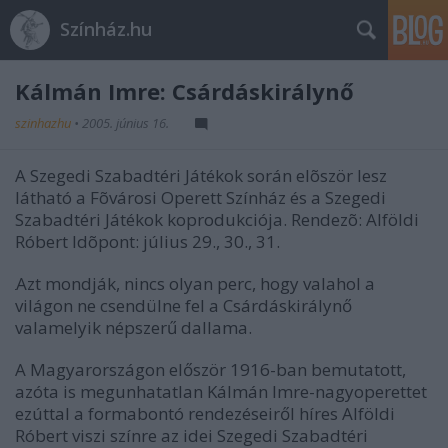
Színház.hu
Kálmán Imre: Csárdáskirálynő
szinhazhu
•
2005. június 16.
A Szegedi Szabadtéri Játékok során elõször lesz
látható a Fõvárosi Operett Színház és a Szegedi
Szabadtéri Játékok koprodukciója. Rendezõ: Alföldi
Róbert Idõpont: július 29., 30., 31.
Azt mondják, nincs olyan perc, hogy valahol a
világon ne csendülne fel a Csárdáskirálynő
valamelyik népszerű dallama.
A Magyarországon először 1916-ban bemutatott,
azóta is megunhatatlan Kálmán Imre-nagyoperettet
ezúttal a formabontó rendezéseiről híres Alföldi
Róbert viszi színre az idei Szegedi Szabadtéri