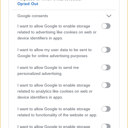
Zenei vezető:
Silló István
Opted Out
Mozgástervező:
Király Attila
Asszisztens:
Lázár Katalin
Google consents
Szabó Orsolya
Súgó:
Sütő Anikó
I want to allow Google to enable storage
related to advertising like cookies on web or
Ügyelő: Kabai Márta, Stefanik Sándor
device identifiers in apps.
Közremuködik továbbá: a Szegedi Nemzeti Színház
I want to allow my user data to be sent to
Énekkara,
Google for online advertising purposes.
;s a Szegedi Szimfonikus Zenekar
I want to allow Google to send me
KARMESTER: SILLÓ ISTVÁN
personalized advertising.
RENDEZŐ: ALFÖLDI RÓBERT
I want to allow Google to enable storage
related to analytics like cookies on web or
Jegyvásárlás >>
device identifiers in apps.
I want to allow Google to enable storage
related to functionality of the website or app.
I want to allow Google to enable storage