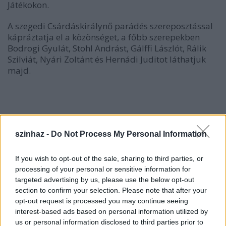
Játékokon.
A szegedi Csárdáskirálynő parádés szereposztással
kápráztatja el a közönséget, a főbb szerepekben
Bodrogi Gyulát, Stohl Andrást, Gálffi Lászlót, Rálik
Szilviát, Nyári Zoltánt és Hernádi Juditot láthatjuk
majd.
Jegyvásárlás >>
szinhaz -
Do Not Process My Personal Information
Kálmán Imre - Leo Stein - Bela Jenbach:
If you wish to opt-out of the sale, sharing to third parties, or
Csárdáskirálynő
processing of your personal or sensitive information for
- operett -
targeted advertising by us, please use the below opt-out
section to confirm your selection. Please note that after your
A Szegedi Szabadtéri Játékok során először lesz
opt-out request is processed you may continue seeing
látható
interest-based ads based on personal information utilized by
Kálmán Imre operettje, parádés szereposztásban.
us or personal information disclosed to third parties prior to