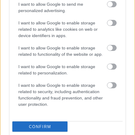
működő két-két hetilap közül valamelyik betölti
I want to allow Google to send me
personalized advertising.
majd az űrt, és városunk magyar előfizetői, olvasói
és üzletemberei, hirdetői nem maradnak hetente
I want to allow Google to enable storage
jelentkező újság nélkül.
related to analytics like cookies on web or
device identifiers in apps.
Amióta híre kelt az újság megszűnésének
minduntalan hívnak az előfizetők és olvasók, akik
I want to allow Google to enable storage
azután érdeklődnek, hogy vajon lesz-e folytatás.
related to functionality of the website or app.
Jelenleg azt kell mondanom, hogy nem, habár itt
hozzá kell azt is tennem, hogy jómagam feltétlenül
I want to allow Google to enable storage
folytatom a Chicagó krónikák írását, csak megfelelő
related to personalization.
helyet kell találnom cikkeimnek. Magyarországon a
kéthavonként megjelenő American Hungarian
I want to allow Google to enable storage
Panorama világmagazin bizonyára továbbra is közli
related to security, including authentication
írásaimat, az Interneten keresztül pedig a Magyar
functionality and fraud prevention, and other
Színházi Portál a színházi beszámolókat.
user protection.
Amerikában a Baltimore városában működő
Amerikai Magyar Újság című havilap a biztos pont,
CONFIRM
amely a Kékújság keresztény, konzervatív