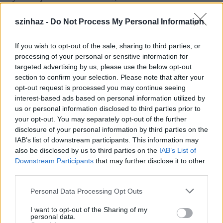
helyi hírek íródtak Chicagóban. Az 1905-ben
alapított lapot Hoványi Gyula halála után, Ifj. Fekete
szinhaz -
Do Not Process My Personal Information
István vette át 1975-ben, amelyet előbb feleségével
Fekete Mártával, majd később Koós Lászlóval együtt
If you wish to opt-out of the sale, sharing to third parties, or
tíz évig működtetett. Tőlük, 1985-ben a fiatal
processing of your personal or sensitive information for
generációhoz tartozó Noé Zoltán vette át a
targeted advertising by us, please use the below opt-out
stafétabotot, aki a lap szerkesztéséhez Gera
section to confirm your selection. Please note that after your
Zoltántól kapott segítséget. 1990 novemberében a
opt-out request is processed you may continue seeing
85 éve működő lapot, a Kanadai/Amerikai
interest-based ads based on personal information utilized by
Magyarság tulajdonos főszerkesztője, Vörösváry
us or personal information disclosed to third parties prior to
István megvásárolta, majd cégébe inkorporálta. E
your opt-out. You may separately opt-out of the further
sorok írója, ekkor kapcsolódott be a népszerű
disclosure of your personal information by third parties on the
Kékújság családjába, ahol egykoron az emigráció
IAB’s list of downstream participants. This information may
legkiválóbb újságírói dolgoztak.
also be disclosed by us to third parties on the
IAB’s List of
Downstream Participants
that may further disclose it to other
A teljesség igénye nélkül sorolom azokat a neveket,
third parties.
akikről megemlékezem. Az első helyen említem a
Please note that this website/app uses one or more Google
Personal Data Processing Opt Outs
nemrégen elhunyt főszerkesztő
Vörösváry Irént
, aki
services and may gather and store information including but
Virág Anna
néven írta remek cikkeit. A többiek:
Márai
not limited to your visit or usage behaviour. You may click to
I want to opt-out of the Sharing of my
Sándor, Wass Albert, Kovács Imre, Gábor Áron, Oláh
personal data.
grant or deny consent to Google and its third-party tags to