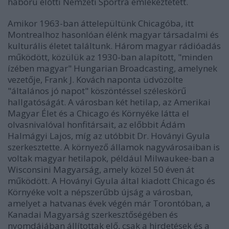
háború előtti Nemzeti Sportra emlékeztetett.
Amikor 1963-ban áttelepültünk Chicagóba, itt
Montrealhoz hasonlóan élénk magyar társadalmi és
kulturális életet találtunk. Három magyar rádióadás
működött, közülük az 1930-ban alapított, "minden
ízében magyar" Hungarian Broadcasting, amelynek
vezetője, Frank J. Kovách naponta üdvözölte
"általános jó napot" köszöntéssel széleskörű
hallgatóságát. A városban két hetilap, az Amerikai
Magyar Élet és a Chicago és Környéke látta el
olvasnivalóval honfitársait, az előbbit Ádám
Halmágyi Lajos, míg az utóbbit Dr. Hoványi Gyula
szerkesztette. A környező államok nagyvárosaiban is
voltak magyar hetilapok, például Milwaukee-ban a
Wisconsini Magyarság, amely közel 50 éven át
működött. A Hoványi Gyula által kiadott Chicago és
Környéke volt a népszerűbb újság a városban,
amelyet a hatvanas évek végén már Torontóban, a
Kanadai Magyarság szerkesztőségében és
nyomdájában állítottak elő, csak a hirdetések és a