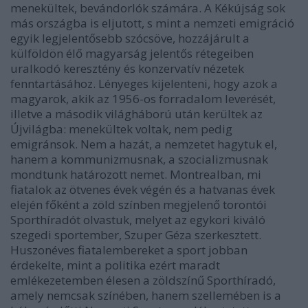
menekültek, bevándorlók számára. A Kékújság sok
más országba is eljutott, s mint a nemzeti emigráció
egyik legjelentősebb szócsöve, hozzájárult a
külföldön élő magyarság jelentős rétegeiben
uralkodó keresztény és konzervatív nézetek
fenntartásához. Lényeges kijelenteni, hogy azok a
magyarok, akik az 1956-os forradalom leverését,
illetve a második világháború után kerültek az
Újvilágba: menekültek voltak, nem pedig
emigránsok. Nem a hazát, a nemzetet hagytuk el,
hanem a kommunizmusnak, a szocializmusnak
mondtunk határozott nemet. Montrealban, mi
fiatalok az ötvenes évek végén és a hatvanas évek
elején főként a zöld színben megjelenő torontói
Sporthíradót olvastuk, melyet az egykori kiváló
szegedi sportember, Szuper Géza szerkesztett.
Huszonéves fiatalembereket a sport jobban
érdekelte, mint a politika ezért maradt
emlékezetemben élesen a zöldszínű Sporthíradó,
amely nemcsak színében, hanem szellemében is a