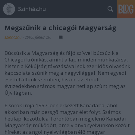
Színház.hu
Megszűnik a chicagói Magyarság
szinhazhu
•
2005. június 26.
Búcsúzik a Magyarság és fájó szívvel búcsúzik a
Chicagói krónikás, amint a lap minden munkatársa,
hiszen a Kékújság távozásával sok ezer idõs olvasónk
kapcsolata szûnik meg a nagyvilággal. Nem egyedi
esettel állunk szemben, hiszen az elmúlt
évtizedekben számos magyar hetilap szûnt meg az
Újvilágban.
E sorok írója 1957-ben érkezett Kanadába, ahol
akkoriban már pezsgő magyar élet folyt. Számos
hetilap, közöttük a Torontóban megjelenő Kanadai
Magyarság működött, amely anyanyelvünkön közölt
híreket az angol nyelvvilágban élő magyar