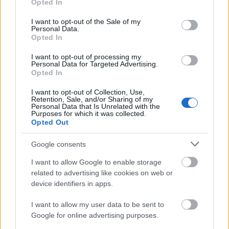
György, Béldi Béla, Nyisztor Zoltán, Nyíregyházi Pál,
Opted In
use your data for below specified purposes in below Google
Szitnyai Zoltán, Zathureczky Gyula, Gosztonyi Péter,
consent section.
I want to opt-out of the Sale of my
Fáy István, Kátó László, Frey András, Nagy György,
Personal Data.
Illés Endre, Rónai Zoltán, Vajda Albert, Polgár Tibor,
Opted In
Rózsa László, Terebessy Emőke, Kenneth Claire,
I want to opt-out of processing my
Szathmáry Lajos
és mások, akik már nincsenek
Personal Data for Targeted Advertising.
közöttünk. Az élők közül:
Habsburg Ottó, Ruttkay
Opted In
Arnold (Só Bernát), Saáry Éva, Ifj. Fekete István, Cúth
János, Fercsey János, Csiby Éva, Gaal Csaba, Kiss
I want to opt-out of Collection, Use,
Retention, Sale, and/or Sharing of my
Zoltán, Kurucz László, Haas György, Martin János,
Personal Data that Is Unrelated with the
Drágán József, Révffy László, Szabó Imre, Tatár
Purposes for which it was collected.
Opted Out
Etelka, Szőke Klára
és végül
Thassy Jenő
, aki több
mint huszonöt éven keresztül írta a remekbeszabott
Google consents
kommentárokat.
I want to allow Google to enable storage
Jó társaságba keveredtem csak azt sajnálom, hogy
related to advertising like cookies on web or
az időnk lejárt, és
device identifiers in apps.
búcsúznunk kell a kedves olvasóinktól. Sajnálom
továbbá, hogy Chicago
I want to allow my user data to be sent to
magyarságának 100 év után nem lesz hetilapja, bár
Google for online advertising purposes.
remélem, hogy a keleti és a nyugati partokon még