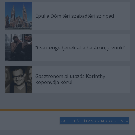
Épül a Dóm téri szabadtéri színpad
"Csak engedjenek át a határon, jövünk!"
Gasztronómiai utazás Karinthy
koponyája körül
SÜTI BEÁLLÍTÁSOK MÓDOSÍTÁSA