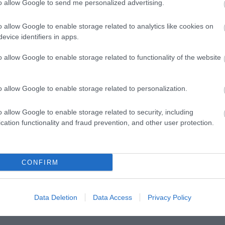
kulturális eseményekben gazdag környezetében.
to allow Google to send me personalized advertising.
o allow Google to enable storage related to analytics like cookies on
evice identifiers in apps.
o allow Google to enable storage related to functionality of the website
ját és egyéb fontos információkat továbbra is megtalálnak
o allow Google to enable storage related to personalization.
Cserje Z
o allow Google to enable storage related to security, including
a Terényi Színházi Napok művészeti veze
cation functionality and fraud prevention, and other user protection.
CONFIRM
Data Deletion
Data Access
Privacy Policy