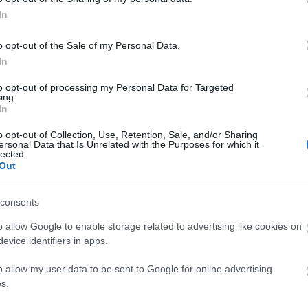
at a Terényi Színházi Napok
www.tszn.hu
elneve
In
o opt-out of the Sale of my Personal Data.
In
to opt-out of processing my Personal Data for Targeted
ing.
In
o opt-out of Collection, Use, Retention, Sale, and/or Sharing
ersonal Data that Is Unrelated with the Purposes for which it
lected.
n is négynaposra tervezzük., A látogatókat gazdag progr
Out
is színházi előadásokat láthatnak, saját bemutatóként színr
őszerepeket
Igó Éva, Rezes Judit, Kocsis Gergely, Elek Ferenc
játssz
consents
, a Csiribiri ), meglepetésként az
Új Színház
stúdiósai Istv
o allow Google to enable storage related to advertising like cookies on
templomi koncert, sanzonest és gyermekprogram szórakoztat
evice identifiers in apps.
művésznő életéről írott színdarab látható. Az idén kibővül
repel. A Terényi Színházi Napokat a továbbiakban is minde
o allow my user data to be sent to Google for online advertising
akat is bevonni, s ezzel Észak-Magyarországnak ezt a régió
s.
ehát mindazokat, akik néhány kellemes napot szeretnének