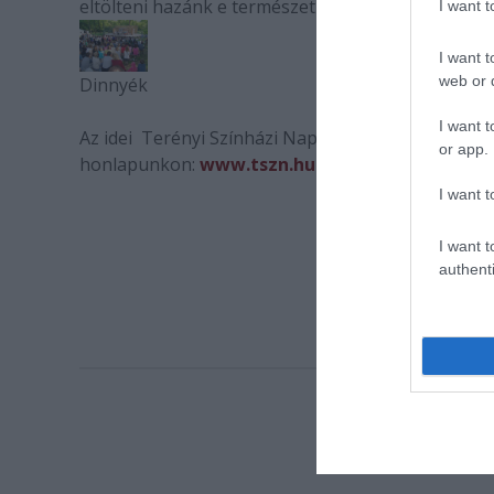
eltölteni hazánk e természeti szépségekben, és 
I want 
I want t
web or d
Dinnyék
I want t
Az idei Terényi Színházi Napok részletes program
or app.
honlapunkon:
www.tszn.hu
I want t
I want t
authenti