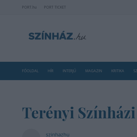
PORT
.hu
PORT TICKET
FŐOLDAL
HÍR
INTERJÚ
MAGAZIN
KRITIKA
S
Terényi Színház
szinhazhu