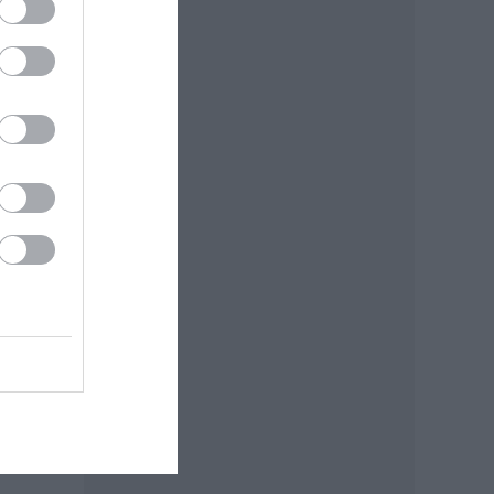
suzsa
tője