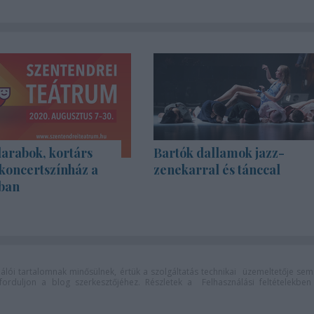
rabok, kortárs
Bartók dallamok jazz-
koncertszínház a
zenekarral és tánccal
ban
lói tartalomnak minősülnek, értük a
szolgáltatás technikai
üzemeltetője sem
n forduljon a blog szerkesztőjéhez. Részletek a
Felhasználási feltételekben