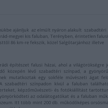
mükbe ajánljuk az elmúlt nyáron alakult szabadtéri
ád-megyei kis faluban, Terényben, érintetlen falus
tõl 86 km-re fekszik, közel Salgótarjánhoz illetve
ádi építészet falusi házai, ahol a világörökségre j
rdő közepén lévő szabadtéri színpad, a gyönyörű
ek mutatkoztak egy sokféle művészeti ágat felö
 A szabadtéri színpadon kívül a faluban találhat
erteket, képzőművészeti- és fotókiállítást tartottu
gyönyörködteti az odalátogatókat és a faluban műk
úzeum. Itt több mint 200 db. működőképes orsósm