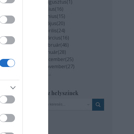
2020 augusztus
(
1
)
zésű
2020 július
(
16
)
2020 június
(
15
)
2020 május
(
20
)
2020 április
(
24
)
2020 március
(
16
)
2020 február
(
46
)
2020 január
(
28
)
2019 december
(
25
)
2019 november
(
27
)
am
Tovább
...
e
a),
án
Szinház helyszínek
ja a
t a
n
ját