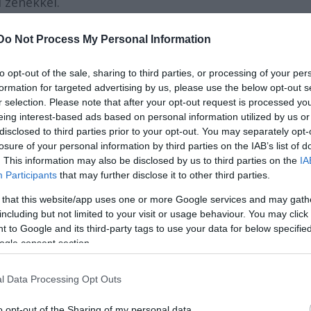
i zenékkel.
Do Not Process My Personal Information
to opt-out of the sale, sharing to third parties, or processing of your per
formation for targeted advertising by us, please use the below opt-out s
r selection. Please note that after your opt-out request is processed y
eing interest-based ads based on personal information utilized by us or
disclosed to third parties prior to your opt-out. You may separately opt-
losure of your personal information by third parties on the IAB’s list of
lóhely, a szomszédos Mohora pedig szülöttéről, To
. This information may also be disclosed by us to third parties on the
IA
velő házában gazdag anyagot felvonultató emlékmú
Participants
that may further disclose it to other third parties.
 17-én lesz, így az emlékház is helyszíne kultur
 that this website/app uses one or more Google services and may gath
including but not limited to your visit or usage behaviour. You may click 
 to Google and its third-party tags to use your data for below specifi
ogle consent section.
: műsorra tűztük Móricz Zsigmond egyfelvonásos
ég körében nagy tetszésre találtak és sikeres vo
l Data Processing Opt Outs
tartottunk az evangélikus templomban, sanzoneste
t a szabadtéren. A tavalyi év élményeiről , esemény
o opt-out of the Sharing of my personal data.