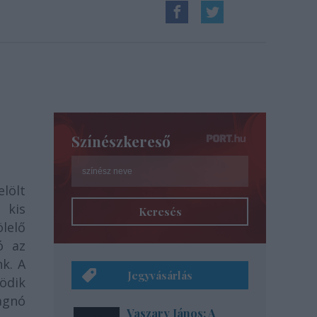
i
Színészkereső
elölt
 kis
Keresés
lelő
ó az
nk. A
Jegyvásárlás
ödik
agnó
Vaszary János: A