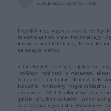
2005. június 30. csütörtök, 18:02
Engedjék meg, hogy ezúton is szíves figyel
rendezvényünket. Ennek helyszínét egy Nógr
környezetben találtuk meg. Terény Budapest
Balassagyarmathoz.
A táj elbűvölő szépsége, a jellegzetes nógr
"szőlősor" található, a meseszerű akáce
templomok mind-mind alkalmas helyszínn
kulturális rendezvény megvalósításához.
úgynevezett AKOL-Istállógaléria, ahol konc
galéria kertjében szabadtéri szoborpark 
az országban egyedülálló Orsósmagnó - m