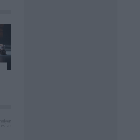
milyen
és az