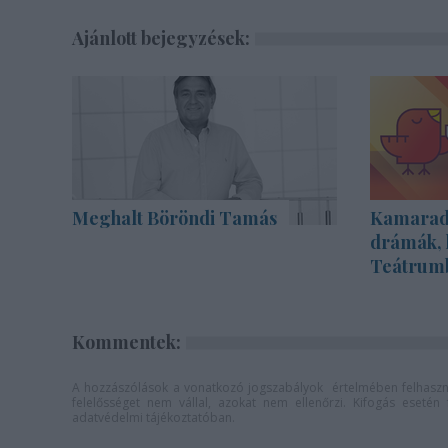
Ajánlott bejegyzések:
Meghalt Böröndi Tamás
Kamarada
drámák, 
Teátrum
Kommentek:
A hozzászólások a
vonatkozó jogszabályok
értelmében felhaszná
felelősséget nem vállal, azokat nem ellenőrzi. Kifogás eseté
adatvédelmi tájékoztatóban
.