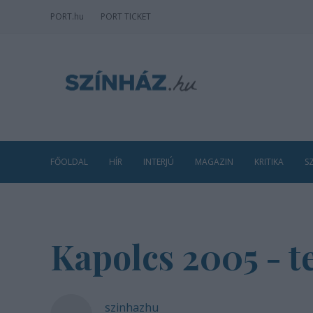
PORT
.hu
PORT TICKET
FŐOLDAL
HÍR
INTERJÚ
MAGAZIN
KRITIKA
S
Kapolcs 2005 - t
szinhazhu