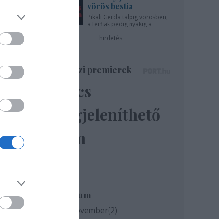
vörös bestia
Pikali Gerda talpig vörösben,
a férfiak pedig nyakig a
pácban - az Újszínházban!
hirdetés
Színházi premierek
Nincs
megjeleníthető
elem
Archívum
2020 november
(
2
)