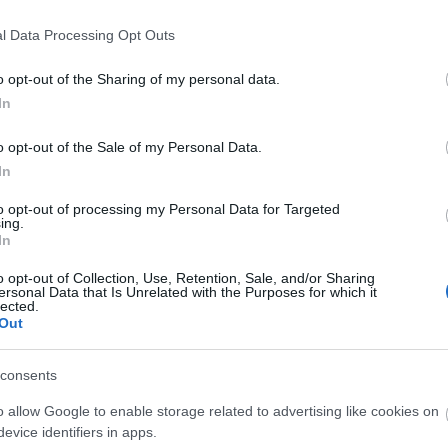
l Data Processing Opt Outs
o opt-out of the Sharing of my personal data.
In
o opt-out of the Sale of my Personal Data.
In
to opt-out of processing my Personal Data for Targeted
ing.
In
o opt-out of Collection, Use, Retention, Sale, and/or Sharing
ersonal Data that Is Unrelated with the Purposes for which it
lected.
Out
consents
za: "Színészként a
"Csak engedjenek át a
o allow Google to enable storage related to advertising like cookies on
 nem tudjuk
határon, jövünk!"
evice identifiers in apps.