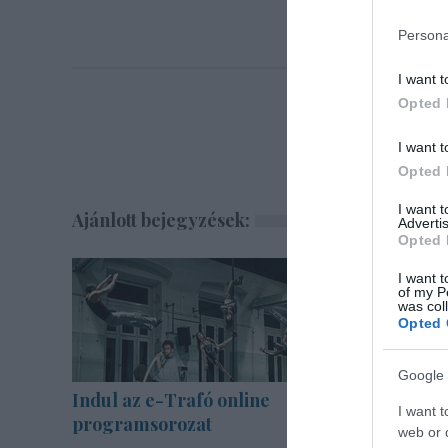
Persona
I want t
Opted 
I want t
Opted 
I want 
Ajánlott bejegyzések:
Advertis
Opted 
I want t
of my P
was col
Opted 
Google 
Indul az e-Trafó online
Sodró Eli
I want t
programsorozat
katarzist
web or d