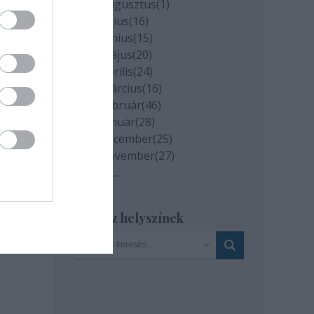
2020 augusztus
(
1
)
2020 július
(
16
)
2020 június
(
15
)
2020 május
(
20
)
2020 április
(
24
)
milyen
2020 március
(
16
)
és az
2020 február
(
46
)
2020 január
(
28
)
2019 december
(
25
)
2019 november
(
27
)
Tovább
...
Szinház helyszínek