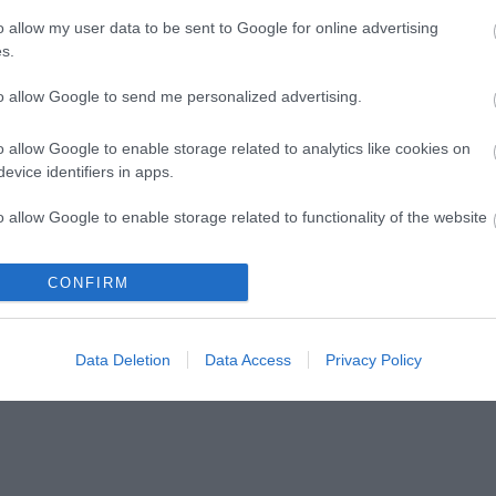
ni"
o allow my user data to be sent to Google for online advertising
s.
to allow Google to send me personalized advertising.
lói tartalomnak minősülnek, értük a
szolgáltatás technikai
üzemeltetője sem
o allow Google to enable storage related to analytics like cookies on
n forduljon a blog szerkesztőjéhez. Részletek a
Felhasználási feltételekben
evice identifiers in apps.
o allow Google to enable storage related to functionality of the website
CONFIRM
o allow Google to enable storage related to personalization.
o allow Google to enable storage related to security, including
Data Deletion
Data Access
Privacy Policy
cation functionality and fraud prevention, and other user protection.