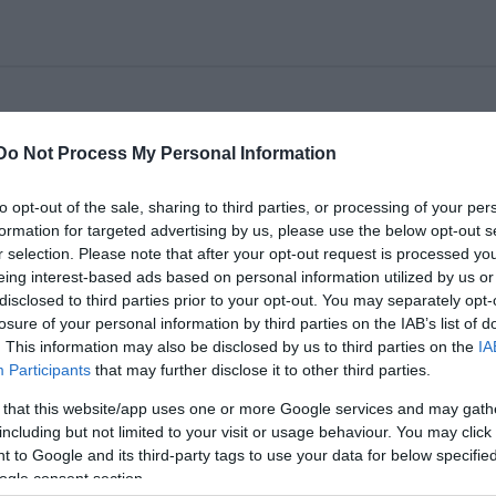
rogramja. Szeretné tudni, mi lesz idén Pulán, Kapol
Do Not Process My Personal Information
orapátiban? Kattintson!
to opt-out of the sale, sharing to third parties, or processing of your per
tőek:
formation for targeted advertising by us, please use the below opt-out s
r selection. Please note that after your opt-out request is processed y
eing interest-based ads based on personal information utilized by us or
disclosed to third parties prior to your opt-out. You may separately opt-
losure of your personal information by third parties on the IAB’s list of
. This information may also be disclosed by us to third parties on the
IA
Participants
that may further disclose it to other third parties.
 that this website/app uses one or more Google services and may gath
including but not limited to your visit or usage behaviour. You may click 
 to Google and its third-party tags to use your data for below specifi
ogle consent section.