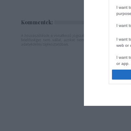
garantál
I want t
purpose
Kommentek:
I want 
A hozzászólások a
vonatkozó jogszabályok
értelmében felhaszná
I want t
felelősséget nem vállal, azokat nem ellenőrzi. Kifogás eseté
adatvédelmi tájékoztatóban
.
web or d
I want t
or app.
I want t
I want t
authenti