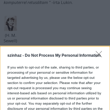
komputerrel retusáltam "
-írta Lukin.
(H. M.
Sewell)
Elfelejtette hozzátenni, hogy
Molnár Ferenc
A jó
szinhaz -
Do Not Process My Personal Information
tündér
című színdarabjának washingtoni
bemutatójához rajzolta Sewell a National Theater
műsorfüzetét. Címlapján a szerző portréjával, benn a
If you wish to opt-out of the sale, sharing to third parties, or
szereplők rajzaival. Olyanok, mintha Pólya Tibor
processing of your personal or sensitive information for
készítette volna az 1934. április elsejei premier
targeted advertising by us, please use the below opt-out
grafikáit a Színházi Életnek.
section to confirm your selection. Please note that after your
opt-out request is processed you may continue seeing
interest-based ads based on personal information utilized by
us or personal information disclosed to third parties prior to
your opt-out. You may separately opt-out of the further
disclosure of your personal information by third parties on the
Lu-t, a jó tündért az amerikai színjátszás nagy