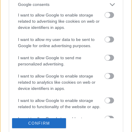
egy angolul beszélő társaságból egyszerűen öltözött,
Google consents
alacsony asszonyka és autogramot kér. Molnár szót
se szólva, mogorván odafirkantotta nevét, undokul a
I want to allow Google to enable storage
nő kezébe nyomta a képeslapot.
related to advertising like cookies on web or
device identifiers in apps.
I want to allow my user data to be sent to
Google for online advertising purposes.
- Köszönöm szépen. Helen Hayes a nevem. Éppen
most játszottam New Yorkban egyik darabjában.
I want to allow Google to send me
personalized advertising.
szerző:
(MGP)
I want to allow Google to enable storage
related to analytics like cookies on web or
device identifiers in apps.
I want to allow Google to enable storage
related to functionality of the website or app.
Ajánlott bejegyzések:
I want to allow Google to enable storage
CONFIRM
related to personalization.