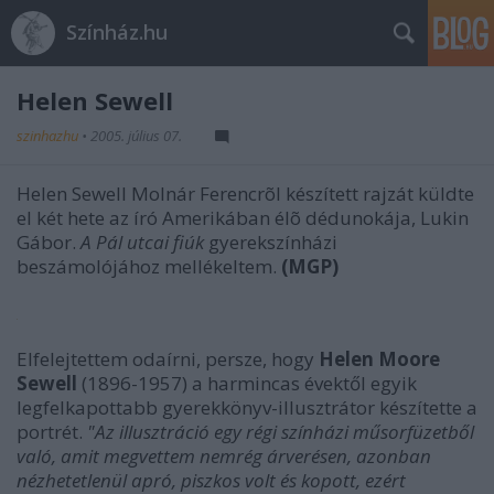
Színház.hu
Helen Sewell
szinhazhu
•
2005. július 07.
Helen Sewell Molnár Ferencrõl készített rajzát küldte
el két hete az író Amerikában élõ dédunokája, Lukin
Gábor.
A Pál utcai fiúk
gyerekszínházi
beszámolójához mellékeltem.
(MGP)
Elfelejtettem odaírni, persze, hogy
Helen Moore
Sewell
(1896-1957) a harmincas évektől egyik
legfelkapottabb gyerekkönyv-illusztrátor készítette a
portrét.
"Az illusztráció egy régi színházi műsorfüzetből
való, amit megvettem nemrég árverésen, azonban
nézhetetlenül apró, piszkos volt és kopott, ezért