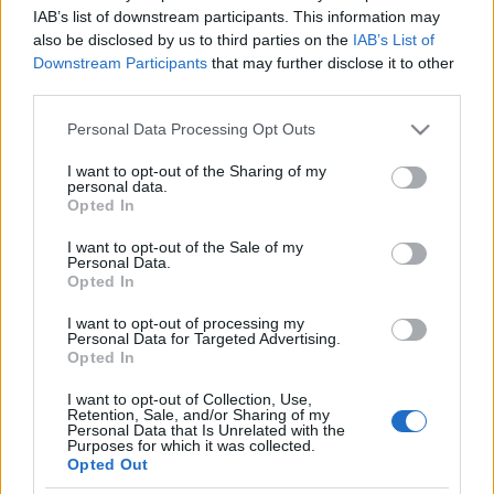
IAB’s list of downstream participants. This information may
öregasszonya - akkor 31 évesen - játszotta.
also be disclosed by us to third parties on the
IAB’s List of
Downstream Participants
that may further disclose it to other
third parties.
Please note that this website/app uses one or more Google
Personal Data Processing Opt Outs
Sewell illusztrációi gyermekkönyvek sorozataihoz
services and may gather and store information including but
olyan édes hangulatúak voltak, mint idehaza Róna
not limited to your visit or usage behaviour. You may click to
I want to opt-out of the Sharing of my
Emmy képei, aki még a most eltakarítandó Úttörő
personal data.
grant or deny consent to Google and its third-party tags to
Opted In
Áruház falait teledekorálta rollerozó
use your data for below specified purposes in below Google
medvebocsaival. Ő rajzolta Molnárnak New Yorkban
consent section.
I want to opt-out of the Sale of my
kiadott gyerekkönyvét,
A kékszeműt
(1942).
Personal Data.
Opted In
A regényt
Darvas Lili
fordította le magyarról
I want to opt-out of processing my
angolra.
Personal Data for Targeted Advertising.
Opted In
I want to opt-out of Collection, Use,
Retention, Sale, and/or Sharing of my
Helen Hayes feltűnik az
Útitárs a száműzetésben
Personal Data that Is Unrelated with the
lapjain. A luxusemigrációját a cannesi Carlton
Purposes for which it was collected.
Opted Out
szállóban bokarándulással töltő Molnárhoz odalép