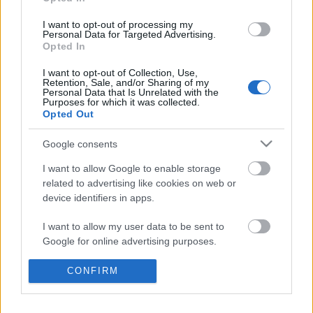
I want to opt-out of processing my
Personal Data for Targeted Advertising.
Opted In
I want to opt-out of Collection, Use,
Ajánlott bejegyzések:
Retention, Sale, and/or Sharing of my
Personal Data that Is Unrelated with the
Purposes for which it was collected.
Opted Out
Indul az e-Trafó online programsorozat
Google consents
I want to allow Google to enable storage
related to advertising like cookies on web or
Rögtön dupla premierrel kezdi az új
device identifiers in apps.
évadot a Radnóti
I want to allow my user data to be sent to
Google for online advertising purposes.
Nagy sikerrel zárult a Veszprémi Petőfi
I want to allow Google to send me
CONFIRM
Színház érzékenyítő fesztiválja
personalized advertising.