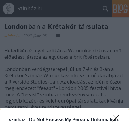
Színház.hu
Londonban a Krétakör társulata
szinhazhu
•
2005. július 08.
Hetedikén és nyolcadikán a W-munkáscirkusz címû
elõadást játssza az együttes a brit fõvárosban.
Londonban vendégszerepel július 7-én és 8-án a
Krétakör Színház W-munkáscirkusz című darabjával
a Riverside Studios-ban. Az elöadást az idén először
megrendezett "feeast" - London 2005 fesztivál hívta
meg. A "feeast" színházi rendezvénysorozat, a
legjobb közép- és kelet-európai társulatokat kívánja
bemutatni, éves rendszerességgel.
szinhaz -
Do Not Process My Personal Information