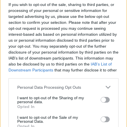
A Krétakör Színház először a Magyar Magic -
If you wish to opt-out of the sale, sharing to third parties, or
Hungary in Focus 2004 fesztivál keretében
processing of your personal or sensitive information for
mutatkozott be Nagy-Britanniában: Mizantróp című
targeted advertising by us, please use the below opt-out
elöadásukat a londoni Institute of Contemporary
section to confirm your selection. Please note that after your
Arts (ICA) hívta meg, Siráj című elöadásukkal pedig
opt-out request is processed you may continue seeing
óriási sikert arattak a “Belfast Festival at Queen’s"
interest-based ads based on personal information utilized by
Fesztiválon. A Sirájt idén az Edinburghi Színházi
us or personal information disclosed to third parties prior to
Fesztivál is beválogatta nemzetközi programjába.
your opt-out. You may separately opt-out of the further
disclosure of your personal information by third parties on the
A Krétakör egyre gyakoribb nagy-britanniai
IAB’s list of downstream participants. This information may
fellépéseinek jelentősségét az adja, hogy a brit
also be disclosed by us to third parties on the
IAB’s List of
közönséget viszonylag ritkán sikerül külföldi
Downstream Participants
that may further disclose it to other
színházi produkcióknak meghódítania. A Krétakör
third parties.
Európa több országában hatalmas sikerrel szerepelt
Please note that this website/app uses one or more Google
Personal Data Processing Opt Outs
az elmúlt években.
services and may gather and store information including but
not limited to your visit or usage behaviour. You may click to
I want to opt-out of the Sharing of my
forrás: Kultúra.hu
personal data.
grant or deny consent to Google and its third-party tags to
Opted In
use your data for below specified purposes in below Google
consent section.
I want to opt-out of the Sale of my
Personal Data.
Opted In