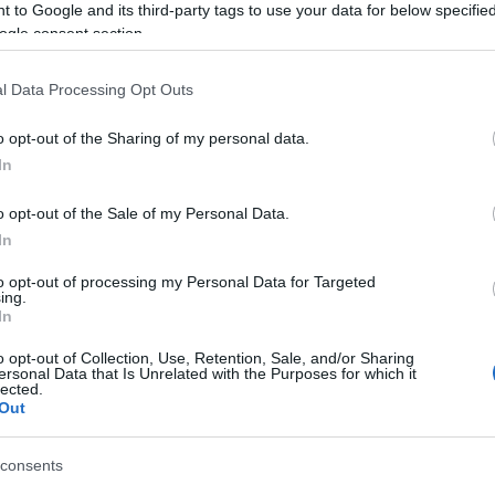
 to Google and its third-party tags to use your data for below specifi
ogle consent section.
rák Gábor és Patka Heléna
rendezte: Dvorák Gábor
l Data Processing Opt Outs
o opt-out of the Sharing of my personal data.
m elemeire épül, de az abszurd megfogalmazások i
In
szórakoztatás, az emberi gyarlóságok kiparodizálás
o opt-out of the Sale of my Personal Data.
In
to opt-out of processing my Personal Data for Targeted
mim nem csak "réteg műfaj", épp úgy hat a 6-10 éves
ing.
, s különböző érdeklődésű emberekre. Egyedi jellem
In
ly a közönséggel szoros kapcsolatot tartva, a néző
o opt-out of Collection, Use, Retention, Sale, and/or Sharing
ersonal Data that Is Unrelated with the Purposes for which it
lected.
Out
Patka He
consents