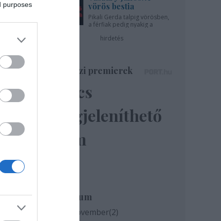
ed purposes
vörös bestia
Pikali Gerda talpig vörösben,
a férfiak pedig nyakig a
pácban - az Újszínházban!
hirdetés
s
Színházi premierek
ával
Nincs
megjeleníthető
elem
zője
ket
léna
Archívum
2020 november
(
2
)