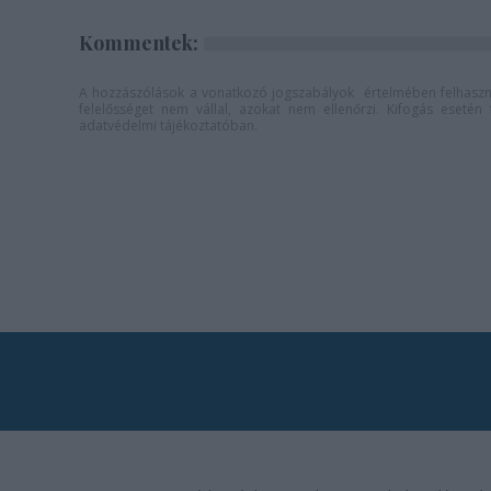
Kommentek:
A hozzászólások a
vonatkozó jogszabályok
értelmében felhaszná
felelősséget nem vállal, azokat nem ellenőrzi. Kifogás eseté
adatvédelmi tájékoztatóban
.