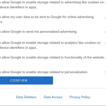
o allow Google to enable storage related to advertising like cookies on
evice identifiers in apps.
o allow my user data to be sent to Google for online advertising
s.
to allow Google to send me personalized advertising.
o allow Google to enable storage related to analytics like cookies on
evice identifiers in apps.
o allow Google to enable storage related to functionality of the website
o allow Google to enable storage related to personalization.
CONFIRM
o allow Google to enable storage related to security, including
za: "Színészként a
Új bemutatóra készül a
cation functionality and fraud prevention, and other user protection.
 nem tudjuk
Veszprémi Petőfi Színház
ni"
Data Deletion
Data Access
Privacy Policy