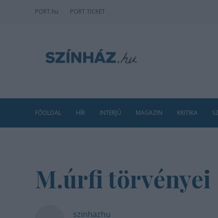
PORT
.hu
PORT TICKET
FŐOLDAL
HÍR
INTERJÚ
MAGAZIN
KRITIKA
S
M.úrfi törvényei
szinhazhu