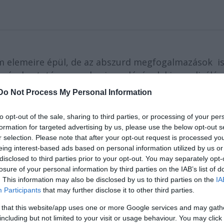
m elemeire épül, de az abszurd megfogalmazások i
szórakoztatás, az emberi gyarlóságok kiparodizálás
Do Not Process My Personal Information
to opt-out of the sale, sharing to third parties, or processing of your per
PHY TÖRVÉNYEI
formation for targeted advertising by us, please use the below opt-out s
r selection. Please note that after your opt-out request is processed y
eing interest-based ads based on personal information utilized by us or
oros történetek láncolata...
disclosed to third parties prior to your opt-out. You may separately opt-
alóság SOHA nem találkoznak.
losure of your personal information by third parties on the IAB’s list of
ta, mi vagyunk pesszimisták.
. This information may also be disclosed by us to third parties on the
IA
olnap rosszabb lesz a mánál!
Participants
that may further disclose it to other third parties.
nőtteknek, gyerekeknek egyaránt
 that this website/app uses one or more Google services and may gath
ajánljuk./
including but not limited to your visit or usage behaviour. You may click 