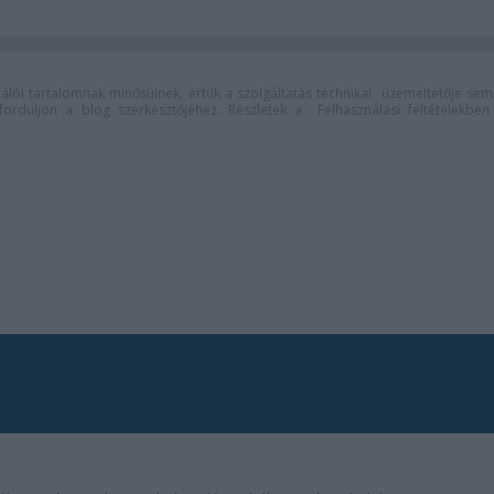
lói tartalomnak minősülnek, értük a
szolgáltatás technikai
üzemeltetője sem
n forduljon a blog szerkesztőjéhez. Részletek a
Felhasználási feltételekben