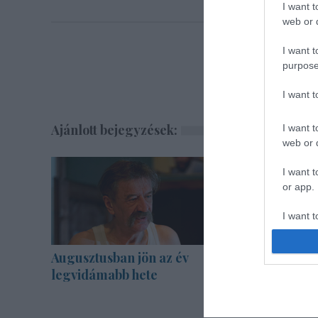
I want t
web or d
I want t
purpose
I want 
Ajánlott bejegyzések:
I want t
web or d
I want t
or app.
I want t
I want t
Augusztusban jön az év
Sodró Eli
authenti
legvidámabb hete
katarzist
garantál