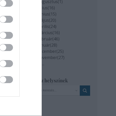
2020 augusztus
(
1
)
2020 július
(
16
)
2020 június
(
15
)
2020 május
(
20
)
2020 április
(
24
)
2020 március
(
16
)
2020 február
(
46
)
2020 január
(
28
)
2019 december
(
25
)
2019 november
(
27
)
Tovább
...
Szinház helyszínek