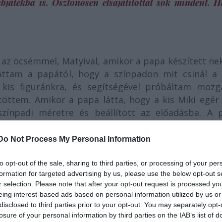
bjátékba is. Ösztönösen elsajátítottál sok mindent. H
az öcsémmel, Matyival, amikor a papa készített ne
Láttam a papától, hogy a színpadon mit csinál a 
kis figuránkra, és segítségével próbáltam mozga
öttem. Amikor a papa látta, hogy a kis Miki egér
színpadi méretre és beállított az előadásba. A 
el, én pedig csetlettem-botlottam az enyémmel. Az
sga címmel írt egy darabot. Én játszottam a Jancsi
Do Not Process My Personal Information
i kapta Frici pajtás szerepét. Kezdetben a bábuk 
e aztán belejöttünk a dologba. Később, amikor a 
to opt-out of the sale, sharing to third parties, or processing of your per
formation for targeted advertising by us, please use the below opt-out s
átszottam Juliskát, már akkor el tudtam változtat
r selection. Please note that after your opt-out request is processed y
eing interest-based ads based on personal information utilized by us or
disclosed to third parties prior to your opt-out. You may separately opt-
losure of your personal information by third parties on the IAB’s list of