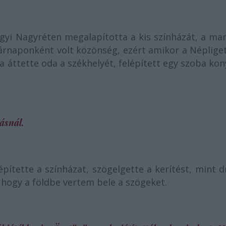
yi Nagyréten megalapította a kis színházát, a ma
asárnaponként volt közönség, ezért amikor a Néplig
a áttette oda a székhelyét, felépített egy szoba ko
ásnál.
építette a színházat, szögelgette a kerítést, mint 
hogy a földbe vertem bele a szögeket.