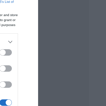
B’s List of
er and store
to grant or
ed purposes
uk a
kban
ntem
“nem
ővel
olyni
tte a
dóból
ányos
inak
ni a
, és