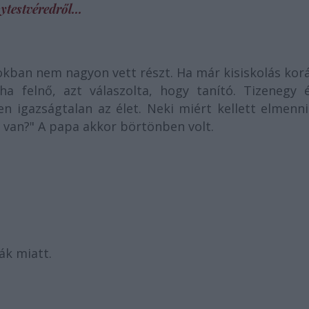
ytestvéredről...
kban nem nagyon vett részt. Ha már kisiskolás kor
ha felnő, azt válaszolta, hogy tanító. Tizenegy é
en igazságtalan az élet. Neki miért kellett elmenn
l van?" A papa akkor börtönben volt.
ák miatt.