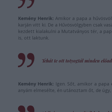
Kemény Henrik:
Amikor a papa a hűvösvölg
karján vitt ki. De a Hűvösvölgyben csak v
kezdett kialakulni a Mutatványos tér, a pap
is, ott laktunk.
Tehát te ott totyogtál minden előad
Kemény Henrik:
Igen. Sőt, amikor a papa 
anyám elmesélte, én utánoztam őt, de úgy, 