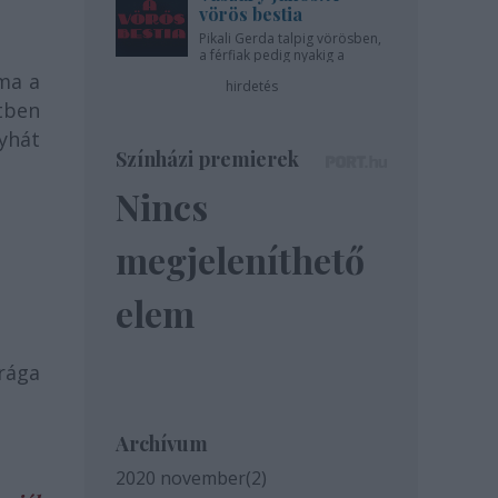
vörös bestia
Pikali Gerda talpig vörösben,
a férfiak pedig nyakig a
pácban - az Újszínházban!
ma a
hirdetés
etben
nyhát
Színházi premierek
Nincs
megjeleníthető
elem
drága
Archívum
2020 november
(
2
)