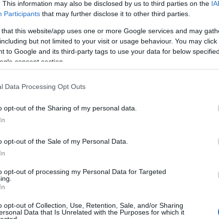
. This information may also be disclosed by us to third parties on the
IA
t tanulnod?
Participants
that may further disclose it to other third parties.
 that this website/app uses one or more Google services and may gath
including but not limited to your visit or usage behaviour. You may click 
 to Google and its third-party tags to use your data for below specifi
 gyerekek képesek-e erre, de mi azt játszott
ogle consent section.
unk, vagy ugattunk, nyerítettünk. A vásári komédiá
 lestünk el sok mindent. De én mindenhová odame
l Data Processing Opt Outs
éldául egy céllövöldéjük. Molnár néni azt mondta, 
a szemével mindent ellop." Halmos bácsinak vízi er
o opt-out of the Sharing of my personal data.
In
 a céltáblát, amit vízcsapra szereltek rá, akkor f
 ez hajtotta a kis játékokat. Például két kovács ütö
o opt-out of the Sale of my Personal Data.
vara, amiben cselédlány porolt. Kétszáz literes hor
In
 hoztuk a vizet és feltöltöttük a tartályt. A Mutatv
t a másikhoz beszélgetni, traccsolni. Braun bács
to opt-out of processing my Personal Data for Targeted
ing.
céllövöldéje volt. Gyakran segítettem felhúz
In
n megnéztem. Szétszedtem például egy vekkerórát
o opt-out of Collection, Use, Retention, Sale, and/or Sharing
össze tudtam rakni.
ersonal Data that Is Unrelated with the Purposes for which it
lected.