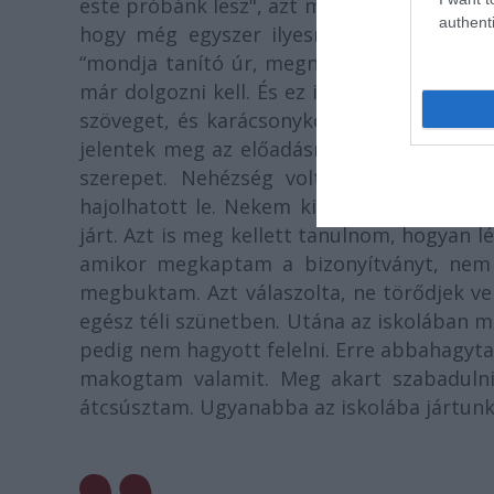
este próbánk lesz", azt mondta, “nem érde
authenti
hogy még egyszer ilyesmit olvasol, tanu
“mondja tanító úr, megnézte egyáltalán, h
már dolgozni kell. És ez itt a Koldus és Kir
szöveget, és karácsonykor megtartottuk a
jelentek meg az előadásról, hogy csuda. S
szerepet. Nehézség volt még az is, ho
hajolhatott le. Nekem kicsi sámlikat kész
járt. Azt is meg kellett tanulnom, hogyan l
amikor megkaptam a bizonyítványt, nem
megbuktam. Azt válaszolta, ne törődjek ve
egész téli szünetben. Utána az iskolában m
pedig nem hagyott felelni. Erre abbahagyt
makogtam valamit. Meg akart szabadulni
átcsúsztam. Ugyanabba az iskolába jártunk M