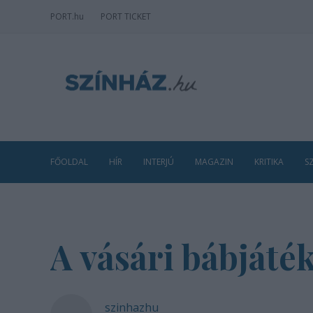
PORT
.hu
PORT TICKET
FŐOLDAL
HÍR
INTERJÚ
MAGAZIN
KRITIKA
S
A vásári bábjáté
szinhazhu