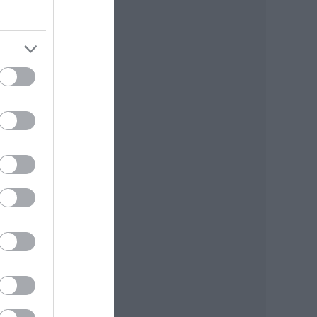
bált,
mében
eket,
 is,
iszen
 Szép
em az
őlem
ezte,
kell
dni,