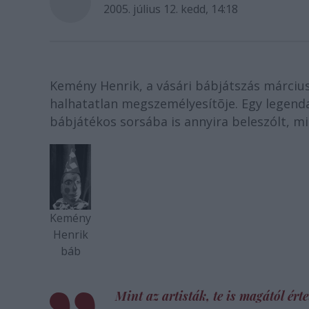
2005. július 12. kedd, 14:18
Kemény Henrik, a vásári bábjátszás márciusb
halhatatlan megszemélyesítõje. Egy legenda
bábjátékos sorsába is annyira beleszólt, min
Kemény
Henrik
báb
Mint az artisták, te is magától ért