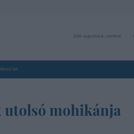
2026. augusztus 8., szombat
ZÍNHÁZ MA
k utolsó mohikánja