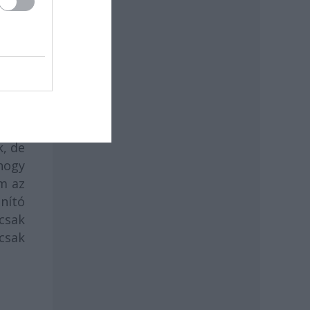
sam,
zte,
mnak
dta a
kkek
ttős
 nem
ben ő
k, de
hogy
m az
anító
 csak
csak