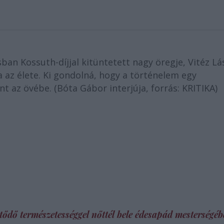
an Kossuth-díjjal kitüntetett nagy öregje, Vitéz Lá
 az élete. Ki gondolná, hogy a történelem egy
t az övébe. (Bóta Gábor interjúja, forrás: KRITIKA)
etődő természetességgel nőttél bele édesapád mesterségébe