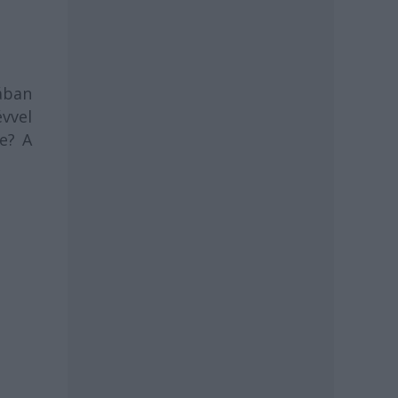
ában
vvel
ie? A