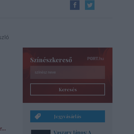
szló
Színészkereső
Keresés
Jegyvásárlás
...
Vaszary János: A