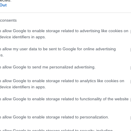
Out
consents
amikor jöttem hozzád, éppen saját magad által eszká
otválkoztál, a lakásodban pedig a szó szoros értel
o allow Google to enable storage related to advertising like cookies on
ni is csak oldalazva lehet, mert mindenütt régi kellék
evice identifiers in apps.
el.
o allow my user data to be sent to Google for online advertising
s.
to allow Google to send me personalized advertising.
ár. Hátha még itt lennének azok a bábok, kellékek
. Volt mit bezsúfolni ide, bőven voltak bábuink, h
o allow Google to enable storage related to analytics like cookies on
bszínpadra átírta Mark Twain Koldus és Királyfiját.
evice identifiers in apps.
tanultam a kettős szerepet, hogy a szöveget bevitt
o allow Google to enable storage related to functionality of the website
füzetbe, és azt memorizáltam. Amikor kérdezett t
yok. Egyszer fölém hajolt, rám rivallt, és megkérd
t olvasol?" Hiába mondtam, hogy ezt nekem meg 
o allow Google to enable storage related to personalization.
szövegemet. Kértem, hogy “de tessék nekem visszaa
o allow Google to enable storage related to security, including