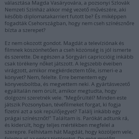
választása Magda Vasáryovára, a pozsonyi Szlovák
Nemzeti Színház akkor még vezető művészére, aki
később diplomatakarriert futott be? És miképpen
fogadták Csehországban, hogy nem cseh színésznőre
bízta a szerepet?
Ez nem okozott gondot. Magdát a televíziónak és
filmnek köszönhetően a cseh közönség is jól ismerte
és szerette. De egészen a Sörgyári capriccióig inkább
csak törékeny nőket játszott. A legszebb éveiben
virágzott, amikor megkérdeztem tőle, ismeri-e a
könyvet? Nem, felelte. Erre bementem egy
könyvesboltba, és megvettem neki. A gyártásvezető
egyáltalán nem örült, amikor megtudta, hogy
dolgozni szeretnék vele. “Megőrültél? Minden este
játszik Pozsonyban, tévéfilmeket forgat, ki fogja
fizetni azt a sok repülőjegyet? Találj inkább egy
prágai színésznőt!" Találtam is. Parókát adtunk rá,
és kiderült, hogy teljes mértékben megfelel a
szerepre. Felhívtam hát Magdát, hogy közöljem vele,
felejtse el az egész történetet. De még mielőtt