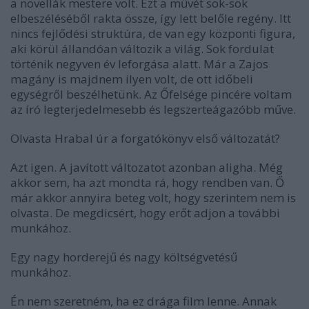
a novellák mestere volt. Ezt a művét sok-sok
elbeszéléséből rakta össze, így lett belőle regény. Itt
nincs fejlődési struktúra, de van egy központi figura,
aki körül állandóan változik a világ. Sok fordulat
történik negyven év leforgása alatt. Már a Zajos
magány is majdnem ilyen volt, de ott időbeli
egységről beszélhetünk. Az Őfelsége pincére voltam
az író legterjedelmesebb és legszerteágazóbb műve.
Olvasta Hrabal úr a forgatókönyv első változatát?
Azt igen. A javított változatot azonban aligha. Még
akkor sem, ha azt mondta rá, hogy rendben van. Ő
már akkor annyira beteg volt, hogy szerintem nem is
olvasta. De megdicsért, hogy erőt adjon a további
munkához.
Egy nagy horderejű és nagy költségvetésű
munkához.
Én nem szeretném, ha ez drága film lenne. Annak