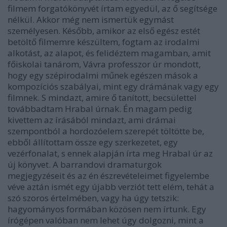
filmem forgatókönyvét írtam egyedül, az ő segítsége
nélkül. Akkor még nem ismertük egymást
személyesen. Később, amikor az első egész estét
betöltő filmemre készültem, fogtam az irodalmi
alkotást, az alapot, és felidéztem magamban, amit
főiskolai tanárom, Vávra professzor úr mondott,
hogy egy szépirodalmi műnek egészen mások a
kompozíciós szabályai, mint egy drámának vagy egy
filmnek. S mindazt, amire ő tanított, becsülettel
továbbadtam Hrabal úrnak. Én magam pedig
kivettem az írásából mindazt, ami drámai
szempontból a hordozóelem szerepét töltötte be,
ebből állítottam össze egy szerkezetet, egy
vezérfonalat, s ennek alapján írta meg Hrabal úr az
új könyvet. A barrandovi dramaturgok
megjegyzéseit és az én észrevételeimet figyelembe
véve aztán ismét egy újabb verziót tett elém, tehát a
szó szoros értelmében, vagy ha úgy tetszik:
hagyományos formában közösen nem írtunk. Egy
írógépen valóban nem lehet úgy dolgozni, mint a