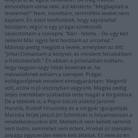
elmondtam volna neki, azt kérdezte: “Megkaptad a
levelemet?" Nem, mondtam, semmiféle levelet nem
kaptam. Én azért telefonálok, hogy sajnálattal
közöljem, végül is egy prágai színésznőt
választottam a szerepre. “Kár! - felelte. - De úgy kell
nekem! Már úgyis fent hordtam az orromat."
Másnap pedig megjött a levele, amelyben az állt:
“Jirka! Elolvastam a könyvet, és mindent felzabáltam
a fridzsiderből." Én abban a pillanatban tudtam,
hogy nagyon nagy hibát követnék el, ha
másvalakinek adnám a szerepet. Prágai
kolléganőjének mindent elmagyaráztam. Megértő
volt, azóta is jó viszonyban vagyunk, Magda pedig
teljes mértékben szabaddá tette magát a forgatásra.
De a többiek is, a Pepin bácsit alakító Jaromír
Hanzlík, Rudolf Hrusínsky és a sörgyár igazgatóját,
Mariska férjét játszó Jirí Schmitzer is folyamatosan a
rendelkezésünkre állt. Mellettük nem kellett semmit
sem tudni, semmihez sem érteni, Hrabal úr zseniális
anyaga egyszerűen életre kelt általuk. Ez nem az én