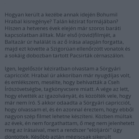
Hogyan került a kezébe annak idején Bohumil
Hrabal kisregénye? Talán kézirat formájában?
Hiszen a hetvenes évek elején már szoros baráti
kapcsolatban álltak. Már első (rövid)filmjét, a
Baltazár úr halálát is az ő írása alapján forgatta,
majd ezt követte a Szigorúan ellenőrzött vonatok és
a sokáig dobozban tartott Pacsirták cérnaszálon.
Igen, legelőször kéziratban olvastam a Sörgyári
capricciót. Hrabal úr akkoriban már nyugdíjas volt,
és emlékszem, mesélte, hogy behívatták a Cseh
Írószövetségbe, tagkönyvcsere miatt. A vége az lett,
hogy elvették az igazolványát, és közölték vele, hogy
már nem író. S akkor odaadta a Sörgyári capricciót,
hogy olvassam el, és én azonnal éreztem, hogy ebből
nagyon szép filmet lehetne készíteni. Közben múltak
az évek, én nem forgathattam, ő meg nem jelenhetett
meg az írásaival, mert a rendszer “elöljárói" úgy
döntöttek. Később aztán mégiscsak sikerült