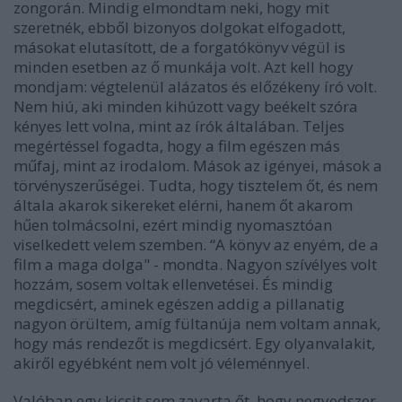
zongorán. Mindig elmondtam neki, hogy mit
szeretnék, ebből bizonyos dolgokat elfogadott,
másokat elutasított, de a forgatókönyv végül is
minden esetben az ő munkája volt. Azt kell hogy
mondjam: végtelenül alázatos és előzékeny író volt.
Nem hiú, aki minden kihúzott vagy beékelt szóra
kényes lett volna, mint az írók általában. Teljes
megértéssel fogadta, hogy a film egészen más
műfaj, mint az irodalom. Mások az igényei, mások a
törvényszerűségei. Tudta, hogy tisztelem őt, és nem
általa akarok sikereket elérni, hanem őt akarom
hűen tolmácsolni, ezért mindig nyomasztóan
viselkedett velem szemben. “A könyv az enyém, de a
film a maga dolga" - mondta. Nagyon szívélyes volt
hozzám, sosem voltak ellenvetései. És mindig
megdicsért, aminek egészen addig a pillanatig
nagyon örültem, amíg fültanúja nem voltam annak,
hogy más rendezőt is megdicsért. Egy olyanvalakit,
akiről egyébként nem volt jó véleménnyel.
Valóban egy kicsit sem zavarta őt, hogy negyedszer-