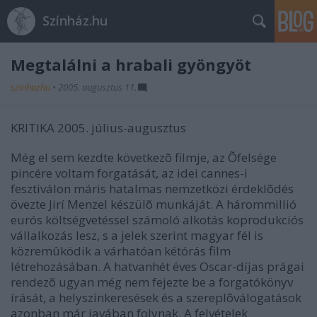
Színház.hu
Megtalálni a hrabali gyöngyöt
szinhazhu
•
2005. augusztus 11.
KRITIKA 2005. július-augusztus
Még el sem kezdte következõ filmje, az Õfelsége
pincére voltam forgatását, az idei cannes-i
fesztiválon máris hatalmas nemzetközi érdeklõdés
övezte Jirí Menzel készülõ munkáját. A hárommillió
eurós költségvetéssel számoló alkotás koprodukciós
vállalkozás lesz, s a jelek szerint magyar fél is
közremûködik a várhatóan kétórás film
létrehozásában. A hatvanhét éves Oscar-díjas prágai
rendezõ ugyan még nem fejezte be a forgatókönyv
írását, a helyszínkeresések és a szereplõválogatások
azonban már javában folynak. A felvételek