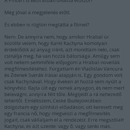
A Pincért is kéziratban olvasta először?
Még jóval a megjelenés előtt.
És ebben is rögtön meglátta a filmet?
Nem. De annyira nem, hogy amikor Hrabal úr
közölte velem, hogy Karel Kachyna komolyan
érdeklődik az anyag iránt, azt mondtam neki, csak
csinálja meg, ha van hozzá bátorsága. Amúgy sem
volt nekem semmiféle előjogom a Hrabal-novellák
megfilmesítéséhez. Forgattam én Vladislav Vancura
és Zdenek Sverák írásai alapján is. Egy gondom volt
csak Kachynával. Hogy éveken át hozzá sem nyúlt a
könyvhöz. Rajta ült egy remek anyagon, és nem mert
belevágni, annyira félt tőle. Megijedt a rá nehezedő
tehertől. Emlékszem, Ceské Budejovicében
dolgoztam egy színházi előadáson, ott keresett meg
egy francia nő, hogy megveszi a megfilmesítés
jogait, csak vállaljam el a rendezést. Erre megszólalt
Kachyna, és azt üzente: vagy ő, vagy senki más.