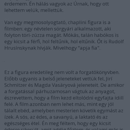
érdemem. Én hálás vagyok az Úrnak, hogy ott
lehettem velük, mellettük.
Van egy megmosolyogtató, chaplini figura is a
filmben: egy névtelen sörgyári alkalmazott, aki
folyton töri-zúzza magát. Mókás, talán habókos is
egy kicsit a férfi, hol feltűnik, hol eltűnik. Őt is Rudolf
Hrusínskynak hívják. Mivelhogy “apja fia".
Ez a figura eredetileg nem volt a forgatókönyvben.
Előbb ugyanis a belső jeleneteket vettük fel, Jirí
Schmitzer és Magda Vasáryová jeleneteit. De amikor
a forgatással párhuzamosan vágtuk az anyagot,
észrevettem, hogy a film kezd eltolódni egyfajta idill
felé. A film azonban nem lehet más, mint egy jól
tálalt ebéd, amelyben mesterien követik egymást az
ízek. A sós, az édes, a savanyú, a laktató és az
egészséges étel. Én meg féltem, hogy egy kicsit
édesre sikerült, amit addig főztem, és valami más is