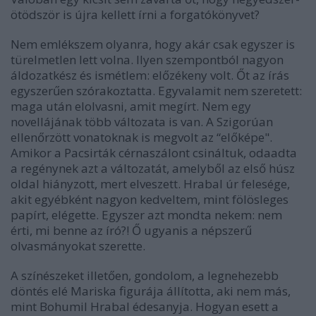
ötödször is újra kellett írni a forgatókönyvet?
Nem emlékszem olyanra, hogy akár csak egyszer is
türelmetlen lett volna. Ilyen szempontból nagyon
áldozatkész és ismétlem: előzékeny volt. Őt az írás
egyszerűen szórakoztatta. Egyvalamit nem szeretett:
maga után elolvasni, amit megírt. Nem egy
novellájának több változata is van. A Szigorúan
ellenőrzött vonatoknak is megvolt az “előképe".
Amikor a Pacsirták cérnaszálont csináltuk, odaadta
a regénynek azt a változatát, amelyből az első húsz
oldal hiányzott, mert elveszett. Hrabal úr felesége,
akit egyébként nagyon kedveltem, mint fölösleges
papírt, elégette. Egyszer azt mondta nekem: nem
érti, mi benne az író?! Ő ugyanis a népszerű
olvasmányokat szerette.
A színészeket illetően, gondolom, a legnehezebb
döntés elé Mariska figurája állította, aki nem más,
mint Bohumil Hrabal édesanyja. Hogyan esett a