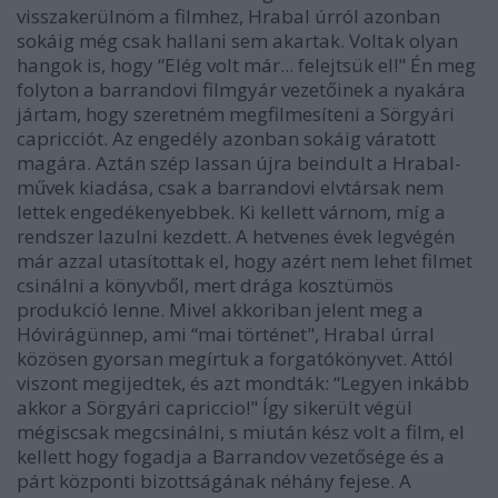
visszakerülnöm a filmhez, Hrabal úrról azonban
sokáig még csak hallani sem akartak. Voltak olyan
hangok is, hogy “Elég volt már... felejtsük el!" Én meg
folyton a barrandovi filmgyár vezetőinek a nyakára
jártam, hogy szeretném megfilmesíteni a Sörgyári
capricciót. Az engedély azonban sokáig váratott
magára. Aztán szép lassan újra beindult a Hrabal-
művek kiadása, csak a barrandovi elvtársak nem
lettek engedékenyebbek. Ki kellett várnom, míg a
rendszer lazulni kezdett. A hetvenes évek legvégén
már azzal utasítottak el, hogy azért nem lehet filmet
csinálni a könyvből, mert drága kosztümös
produkció lenne. Mivel akkoriban jelent meg a
Hóvirágünnep, ami “mai történet", Hrabal úrral
közösen gyorsan megírtuk a forgatókönyvet. Attól
viszont megijedtek, és azt mondták: “Legyen inkább
akkor a Sörgyári capriccio!" Így sikerült végül
mégiscsak megcsinálni, s miután kész volt a film, el
kellett hogy fogadja a Barrandov vezetősége és a
párt központi bizottságának néhány fejese. A