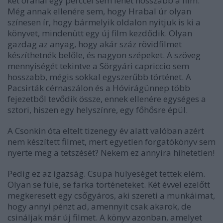
két óránál egy perccel sem lehet hosszabb a film.
Még annak ellenére sem, hogy Hrabal úr olyan
színesen ír, hogy bármelyik oldalon nyitjuk is ki a
könyvet, mindenütt egy új film kezdődik. Olyan
gazdag az anyag, hogy akár száz rövidfilmet
készíthetnék belőle, és nagyon szépeket. A szöveg
mennyiségét tekintve a Sörgyári capriccio sem
hosszabb, mégis sokkal egyszerűbb történet. A
Pacsirták cérnaszálon és a Hóvirágünnep több
fejezetből tevődik össze, ennek ellenére egységes a
sztori, hiszen egy helyszínre, egy főhősre épül.
A Csonkin óta eltelt tizenegy év alatt valóban azért
nem készített filmet, mert egyetlen forgatókönyv sem
nyerte meg a tetszését? Nekem ez annyira hihetetlen!
Pedig ez az igazság. Csupa hülyeséget tettek elém.
Olyan se füle, se farka történeteket. Két évvel ezelőtt
megkeresett egy csőgyáros, aki szereti a munkáimat,
hogy annyi pénzt ad, amennyit csak akarok, de
csináljak már új filmet. A könyv azonban, amelyet