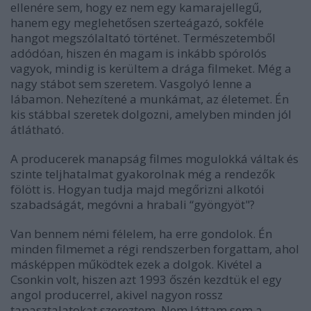
ellenére sem, hogy ez nem egy kamarajellegű,
hanem egy meglehetősen szerteágazó, sokféle
hangot megszólaltató történet. Természetemből
adódóan, hiszen én magam is inkább spórolós
vagyok, mindig is kerültem a drága filmeket. Még a
nagy stábot sem szeretem. Vasgolyó lenne a
lábamon. Nehezítené a munkámat, az életemet. Én
kis stábbal szeretek dolgozni, amelyben minden jól
átlátható.
A producerek manapság filmes mogulokká váltak és
szinte teljhatalmat gyakorolnak még a rendezők
fölött is. Hogyan tudja majd megőrizni alkotói
szabadságát, megóvni a hrabali “gyöngyöt"?
Van bennem némi félelem, ha erre gondolok. Én
minden filmemet a régi rendszerben forgattam, ahol
másképpen működtek ezek a dolgok. Kivétel a
Csonkin volt, hiszen azt 1993 őszén kezdtük el egy
angol producerrel, akivel nagyon rossz
tapasztalatokat szereztem. Nem láttam sem a