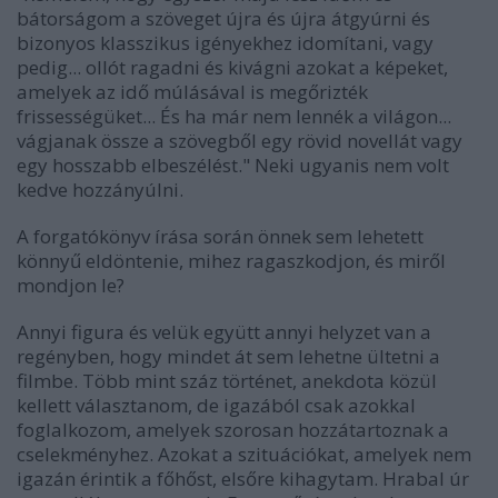
bátorságom a szöveget újra és újra átgyúrni és
bizonyos klasszikus igényekhez idomítani, vagy
pedig... ollót ragadni és kivágni azokat a képeket,
amelyek az idő múlásával is megőrizték
frissességüket... És ha már nem lennék a világon...
vágjanak össze a szövegből egy rövid novellát vagy
egy hosszabb elbeszélést." Neki ugyanis nem volt
kedve hozzányúlni.
A forgatókönyv írása során önnek sem lehetett
könnyű eldöntenie, mihez ragaszkodjon, és miről
mondjon le?
Annyi figura és velük együtt annyi helyzet van a
regényben, hogy mindet át sem lehetne ültetni a
filmbe. Több mint száz történet, anekdota közül
kellett választanom, de igazából csak azokkal
foglalkozom, amelyek szorosan hozzátartoznak a
cselekményhez. Azokat a szituációkat, amelyek nem
igazán érintik a főhőst, elsőre kihagytam. Hrabal úr