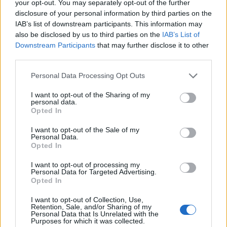
your opt-out. You may separately opt-out of the further
hangulatához. A filmet ugyanis hangulatba kell
disclosure of your personal information by third parties on the
ültetni. A Szigorúan ellenenőrzött vonatokhoz a
IAB’s list of downstream participants. This information may
protektorátus idejéből származó zenére volt
also be disclosed by us to third parties on the
IAB’s List of
szükségünk. Lili Marlen a második világháború
Downstream Participants
that may further disclose it to other
idején világhírű volt, csakhogy az ő dalait nem
third parties.
használhattuk, mert nagyon sokba kerültek volna.
Sust úr ezért komponált valami hasonlót. Nem
Please note that this website/app uses one or more Google
Personal Data Processing Opt Outs
plagizált, komponált! Annyira jól sikerült, amit
services and may gather and store information including but
létrehozott, hogy Amerikában szöveget írtak hozzá,
not limited to your visit or usage behaviour. You may click to
I want to opt-out of the Sharing of my
personal data.
és lemezen ki is adták. Érzéke volt ahhoz, hogy a film
grant or deny consent to Google and its third-party tags to
Opted In
színezete milyen muzsikát kívánt. Számomra a film,
use your data for below specified purposes in below Google
hozzá illő zene nélkül, egyszerűen nézhetetlen.
consent section.
I want to opt-out of the Sale of my
Personal Data.
Opted In
A magyar néző számára immár legendás alkotás a
Sörgyári capriccio. A belőle áradó derű és életöröm
I want to opt-out of processing my
hol fogta még meg ilyen nagyon a közönséget?
Personal Data for Targeted Advertising.
Opted In
Természetesen Csehországban.
I want to opt-out of Collection, Use,
Retention, Sale, and/or Sharing of my
De külföldön?
Personal Data that Is Unrelated with the
Purposes for which it was collected.