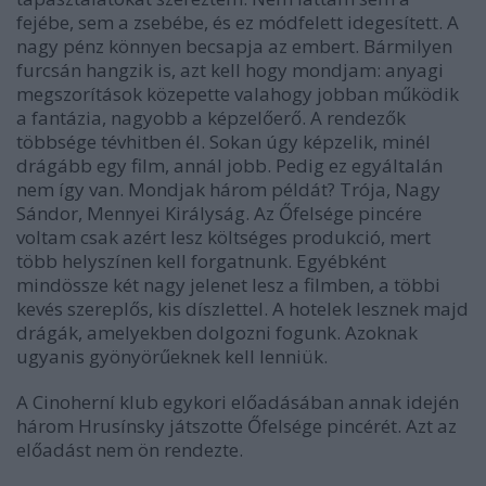
fejébe, sem a zsebébe, és ez módfelett idegesített. A
nagy pénz könnyen becsapja az embert. Bármilyen
furcsán hangzik is, azt kell hogy mondjam: anyagi
megszorítások közepette valahogy jobban működik
a fantázia, nagyobb a képzelőerő. A rendezők
többsége tévhitben él. Sokan úgy képzelik, minél
drágább egy film, annál jobb. Pedig ez egyáltalán
nem így van. Mondjak három példát? Trója, Nagy
Sándor, Mennyei Királyság. Az Őfelsége pincére
voltam csak azért lesz költséges produkció, mert
több helyszínen kell forgatnunk. Egyébként
mindössze két nagy jelenet lesz a filmben, a többi
kevés szereplős, kis díszlettel. A hotelek lesznek majd
drágák, amelyekben dolgozni fogunk. Azoknak
ugyanis gyönyörűeknek kell lenniük.
A Cinoherní klub egykori előadásában annak idején
három Hrusínsky játszotte Őfelsége pincérét. Azt az
előadást nem ön rendezte.