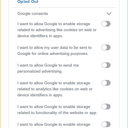
Opted Out
Magyarországon. A magyar nézők értenek engem.
Mindig is értettek. Jut eszembe: amikor készültem
Google consents
erre a filmre, többen is megkérdezték tőlem, miről
fog szólni? Mindig mindenkinek azt válaszoltam:
I want to allow Google to enable storage
arról, hogy két ember, még ha házastársak is,
related to advertising like cookies on web or
szeretik egymást. Hrabal úr ugyanis szeretettel
device identifiers in apps.
itatta át minden történetét. Ebből jött aztán az a
féktelen öröm, játékosság és finom pikantéria, amely
I want to allow my user data to be sent to
Google for online advertising purposes.
a Sörgyári capricciót is áthatja. Hasek, a cseh
irodalom másik jeles egyénisége nem volt ilyen jó
I want to allow Google to send me
ember. Pontos, sőt zseniális meglátásai voltak, de
personalized advertising.
Hrabaltól és Karel Capektől eltérően meglehetősen
közönyösen viszonyult az élet dolgaihoz. Reflektált
I want to allow Google to enable storage
bizonyos jeleire, de mindenféle elkötelezettség
related to analytics like cookies on web or
nélkül, és ez borzasztóan dühítő. Ezt igazából én is
device identifiers in apps.
csak akkor tudatosítottam, amikor a Csonkint
forgattuk, amelyet a Svejkkel szoktak összevetni. A
I want to allow Google to enable storage
Csonkinban azonban érezhető a szerző őszinte
related to functionality of the website or app.
érdeklődése azok iránt, akikről ír. Haseknál
mindenki bohócnak tűnik. Néha le is kezeli az
I want to allow Google to enable storage