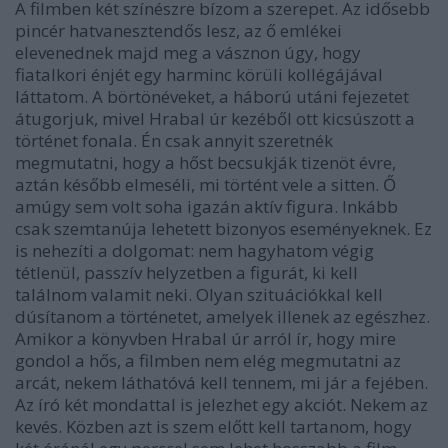
A filmben két színészre bízom a szerepet. Az idősebb
pincér hatvanesztendős lesz, az ő emlékei
elevenednek majd meg a vásznon úgy, hogy
fiatalkori énjét egy harminc körüli kollégájával
láttatom. A börtönéveket, a háború utáni fejezetet
átugorjuk, mivel Hrabal úr kezéből ott kicsúszott a
történet fonala. Én csak annyit szeretnék
megmutatni, hogy a hőst becsukják tizenöt évre,
aztán később elmeséli, mi történt vele a sitten. Ő
amúgy sem volt soha igazán aktív figura. Inkább
csak szemtanúja lehetett bizonyos eseményeknek. Ez
is nehezíti a dolgomat: nem hagyhatom végig
tétlenül, passzív helyzetben a figurát, ki kell
találnom valamit neki. Olyan szituációkkal kell
dúsítanom a történetet, amelyek illenek az egészhez.
Amikor a könyvben Hrabal úr arról ír, hogy mire
gondol a hős, a filmben nem elég megmutatni az
arcát, nekem láthatóvá kell tennem, mi jár a fejében.
Az író két mondattal is jelezhet egy akciót. Nekem az
kevés. Közben azt is szem előtt kell tartanom, hogy