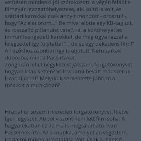
vetítésen mindenki jól szórakozott, a végén felállt a
filmgyár igazgatóhelyettese, aki költő is volt, és
széttárt karokkal csak annyit mondott - oroszul! -,
hogy “Az élet öröm..." De mivel előtte egy KB-tag ült,
és rosszalló pillantást vetett rá, a költőhelyettes
immár leengedett karokkal, de még ugyanazzal a
lélegzettel így folytatta: “... de ez egy dekadens film!"
A nézőkhöz azonban így is eljutott. Nem zárták
dobozba, mint a Pacsirtákat.
Zongorán lehet négykezest játszani, forgatókönyvet
hogyan írtak ketten? Volt valami bevált módszerük
Hrabal úrral? Melyikük serkentette jobban a
másikat a munkában?
Hrabal úr sosem írt eredeti forgatókönyvet. Illetve
igen, egyszer. Abból viszont nem lett film soha. A
hagyatékában ez az mű is megtalálható. Ivan
Passernek írta. Az a munka, amelyet én végeztem,
irodalmi művek adaptálása volt. Csak a legelső