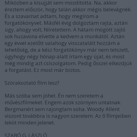
Miközben a kisujját sem mozdította. Na, akkor
éreztem először, hogy talán akkor mégis belevágnék.
És a szavamat adtam, hogy megírom a
forgatókönyvet. Másfél évig dolgoztam rajta, aztán
úgy, ahogy volt, félretettem. A hátam mögött zajló
sok huzavona elvette a kedvem a munkától. Aztán
egy évvel ezelőtt valahogy visszatalált hozzám a
lehetőség, de a kész forgatókönyv már nem tetszett,
úgyhogy négy hónap alatt írtam egy újat, és most
még mindig azt csiszolgatom. Pedig ősszel elkezdjük
a forgatást. Ez most már biztos.
Szórakoztató film lesz?
Más szóba sem jöhet. Én nem szeretem a
művészfilmeket. Engem azok szörnyen untatnak.
Bergmanért sem rajongtam soha. Woody Allent
viszont továbbra is nagyon szeretem. Az ő filmjeiben
leköt minden jelenet.
SZABÓ G. LÁSZLÓ