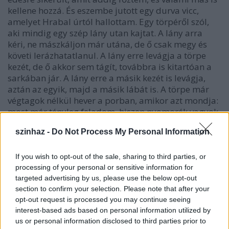
kellene hozzá. És eszembe jutott egy durva vicc,
amelyet Hrabal úrtól hallottam. Egy törpéről szól,
aki mindig egy szép lány utan kajtat. A lány arra
kéri, ne mászkáljon már utána, de ő csak megy és
követi lerázhatatlanul. A lány erre levágja a törpe
kezét, de ő akkor sem tágít, továbbra is kitartóan a
sarkában jár. A lány erre a másik kezét is levágja,
aztán az egyik, majd a másik lábát is. A törpe már
végtagok nélkül hever a porban, amikor azt mondja:
most már tényleg feladom, hiszen nyomorék vagyok.
Ez tényleg hülye vicc, de arra ösztönzött, hogy
szinhaz -
Do Not Process My Personal Information
kitaláljam ezt a figurát.
A film zeneszerzője Jirí Sust. Ő is állandó
If you wish to opt-out of the sale, sharing to third parties, or
munkatársa, akárcsak az operatőr, Jaromír Sofr.
processing of your personal or sensitive information for
targeted advertising by us, please use the below opt-out
Sust úr nagyon kultivált ember, a zenetörténetben is
section to confirm your selection. Please note that after your
járatos. Csaknem minden filmem zenéjét ő szerezte.
opt-out request is processed you may continue seeing
A Sörgyári capriccióhoz nem olyan zenét keresett,
interest-based ads based on personal information utilized by
amely pusztán kellemes és hallgatható. Illik a film
us or personal information disclosed to third parties prior to