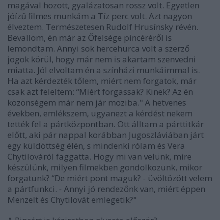
magával hozott, gyalázatosan rossz volt. Egyetlen
jóízű filmes munkám a Tíz perc volt. Azt nagyon
élveztem. Természetesen Rudolf Hrusínsky révén.
Bevallom, én már az Őfelsége pincéréről is
lemondtam. Annyi sok hercehurca volt a szerző
jogok körül, hogy már nem is akartam szenvedni
miatta. Jól elvoltam én a színházi munkáimmal is.
Ha azt kérdezték tőlem, miért nem forgatok, már
csak azt feleltem: “Miért forgassak? Kinek? Az én
közönségem már nem jár moziba." A hetvenes
években, emlékszem, ugyanezt a kérdést nekem
tették fel a pártközpontban. Ott álltam a párttitkár
előtt, aki pár nappal korábban Jugoszláviában járt
egy küldöttség élén, s mindenki rólam és Vera
Chytilováról faggatta. Hogy mi van velünk, mire
készülünk, milyen filmekben gondolkozunk, mikor
forgatunk? “De miért pont maguk? - üvöltözött velem
a pártfunkci. - Annyi jó rendezőnk van, miért éppen
Menzelt és Chytilovát emlegetik?"