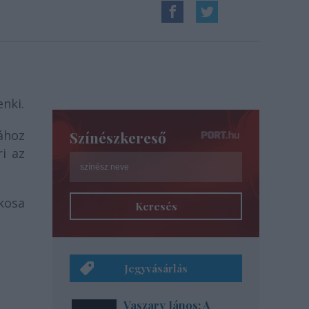
nki.
ához
Színészkereső
i az
kosa
Keresés
Jegyvásárlás
Vaszary János: A