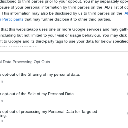
disclosed to third parties prior to your opt-out. You may separately opt-
 nézők nem is tudták, hogy a szereplőgárda kis és 
losure of your personal information by third parties on the IAB’s list of
vasásként a Kultúraelhárító Hivatal nem-szerete
. This information may also be disclosed by us to third parties on the
IA
Participants
that may further disclose it to other third parties.
, Marlen Hucijev, Vlagyimir Naumov filmrendezők.
 that this website/app uses one or more Google services and may gath
including but not limited to your visit or usage behaviour. You may click 
ban Walter Schnellenberg tábornokot játszotta. Ra
 to Google and its third-party tags to use your data for below specifi
ogle consent section.
yomta össze cigarettája szopókáját, amilyen jelleg
a rágyújtást. A náci tábornokot gesztusa a szo
l Data Processing Opt Outs
o opt-out of the Sharing of my personal data.
In
 (Kortárs) Színház igazgatója. Farmerben j
orként. Szemtelen fondorlattal színre csikarta Ör
o opt-out of the Sale of my Personal Data.
égybe vágták. Tálcára rakott, grúz bajuszú fejé
In
át (1970).
to opt-out of processing my Personal Data for Targeted
ing.
In
z gyerekei. Oleg megnézte előbb Petőfi A hel