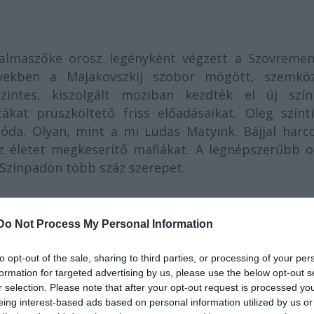
zalmaszőke orosz legényként végzett a Szovremen
 években a Majakovszkij szobor mögött, szemkö
zintes, kiszolgált moziban kezdték el új szín
ákat prüszköltető friss előadásaikat. Oleg színti
tóda. Olyan, mint a mi Ludas Matyink. Bájjal harco
az életet megkeserítő maflákat. A legnépszerűbb o
. Színpadon több száz szerepet.
ződésű nevekhez vonakodva mentek színházba-mo
Do Not Process My Personal Information
t a magyar mozinézőknél a Ragyogj, ragyogj, csill
elen komédiával. Iszkremaszt, a vándormozist játsz
to opt-out of the sale, sharing to third parties, or processing of your per
zé került, de minden körülmények között csel
formation for targeted advertising by us, please use the below opt-out s
r selection. Please note that after your opt-out request is processed y
l mentette tekercsekben és rozoga vetítőgépév
eing interest-based ads based on personal information utilized by us or
rról huncutkodott a film, hogy a világnézeti csatá