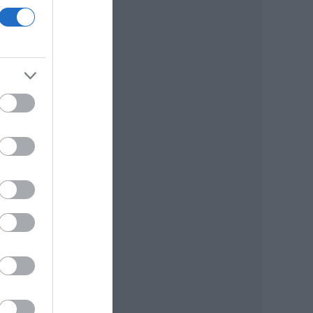
igen
sebb
ímet
a is
iatal
ített
akov
dják