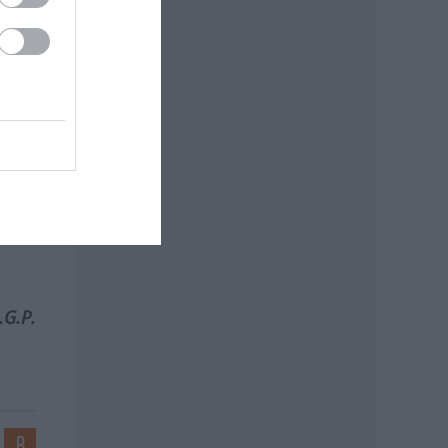
ínre.
sem.
 élet
lább
meg,
.G.P.