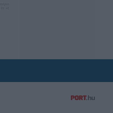
milyen
és az