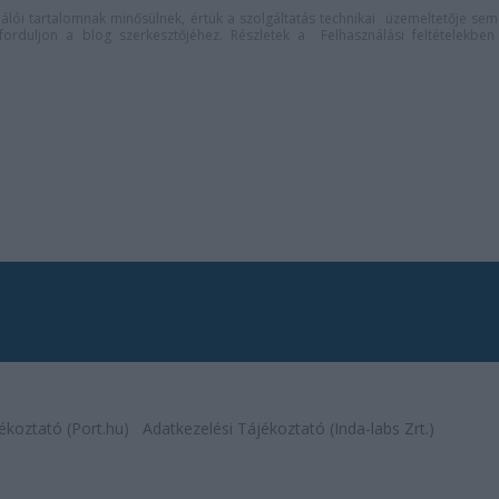
lói tartalomnak minősülnek, értük a
szolgáltatás technikai
üzemeltetője sem
n forduljon a blog szerkesztőjéhez. Részletek a
Felhasználási feltételekben
ékoztató (Port.hu)
Adatkezelési Tájékoztató (Inda-labs Zrt.)