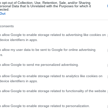
o opt-out of Collection, Use, Retention, Sale, and/or Sharing
tek neki a fiatalok. Felültették a színpadra, és 
ersonal Data that Is Unrelated with the Purposes for which it
lected.
ovnak szeme se rebbent és a politikailag legkénye
Out
consents
n. Veszprémben Bulgakov A félnótás Jourdain c
o allow Google to enable storage related to advertising like cookies on
evice identifiers in apps.
zafordíttatott oroszra a magyar példányból, odahaz
t.
o allow my user data to be sent to Google for online advertising
s.
pincehelyiségben. Mestere lett seregnyi újat akaró f
to allow Google to send me personalized advertising.
 bemutatták a főiskolán a Mauglit, a Kiplingből kész
o allow Google to enable storage related to analytics like cookies on
lh Johanna-drámáját, a Pacsirtát is.
evice identifiers in apps.
o allow Google to enable storage related to functionality of the website
e. Valamint igazgatója a róla elnevezett Oleg Tab
o allow Google to enable storage related to personalization.
zők és tervezők vendégeskednek nála. Keresztbehor