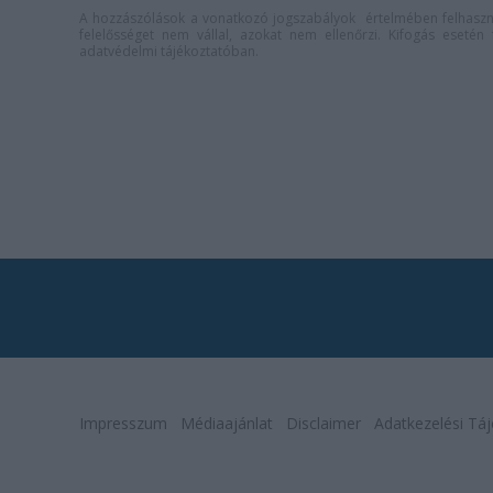
A hozzászólások a
vonatkozó jogszabályok
értelmében felhaszná
felelősséget nem vállal, azokat nem ellenőrzi. Kifogás eseté
adatvédelmi tájékoztatóban
.
Impresszum
Médiaajánlat
Disclaimer
Adatkezelési Táj