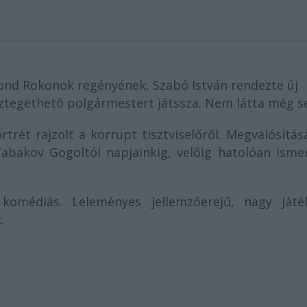
ond Rokonok regényének, Szabó István rendezte új
sztegethetõ polgármestert játssza. Nem látta még se
rét rajzolt a korrupt tisztviselőről. Megvalósítás
abakov Gogoltól napjainkig, velőig hatolóan ismer
komédiás. Leleményes jellemzőerejű, nagy játé
.