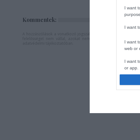
I want t
purpose
Kommentek:
I want 
A hozzászólások a
vonatkozó jogszabályok
értelmében felhaszná
felelősséget nem vállal, azokat nem ellenőrzi. Kifogás eseté
I want t
adatvédelmi tájékoztatóban
.
web or d
I want t
or app.
I want t
I want t
authenti