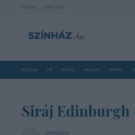
PORT
.hu
PORT TICKET
FŐOLDAL
HÍR
INTERJÚ
MAGAZIN
KRITIKA
S
Siráj Edinburgh 
szinhazhu