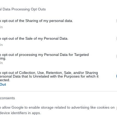
l Data Processing Opt Outs
o opt-out of the Sharing of my personal data.
In
o opt-out of the Sale of my Personal Data.
In
to opt-out of processing my Personal Data for Targeted
ing.
In
o opt-out of Collection, Use, Retention, Sale, and/or Sharing
ersonal Data that Is Unrelated with the Purposes for which it
lected.
Out
consents
kezik az Infinite
Sodró Eliza: "Színészként a
stival
katarzist nem tudjuk
o allow Google to enable storage related to advertising like cookies on
garantálni"
evice identifiers in apps.