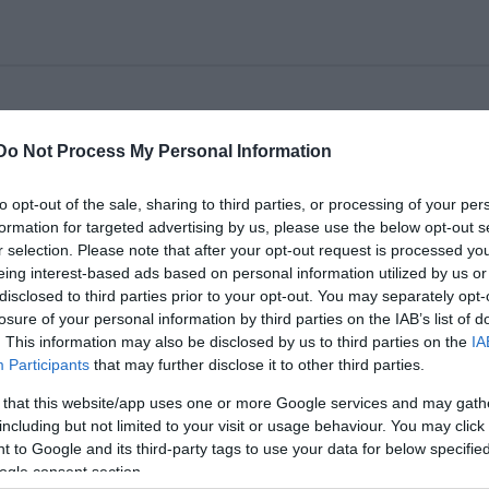
osabb nyári fesztiválja a skóciai Edinburgh-ban, a
Do Not Process My Personal Information
ene, az opera, a tánc és a színház kiválóságait.
to opt-out of the sale, sharing to third parties, or processing of your per
formation for targeted advertising by us, please use the below opt-out s
apott meghívást, amely a 2004-Pécsi Országos Szính
r selection. Please note that after your opt-out request is processed y
címével és "Közönségdíj"-jal jutalmazott Siráj című
eing interest-based ads based on personal information utilized by us or
ött a fesztivál központjának számító, csodálatos
disclosed to third parties prior to your opt-out. You may separately opt-
losure of your personal information by third parties on the IAB’s list of
. This information may also be disclosed by us to third parties on the
IA
Participants
that may further disclose it to other third parties.
nemzetközi sikert a Bécsi Ünnepi Hetek műsorában, 
 that this website/app uses one or more Google services and may gath
 "minimalizmusa telibe talál".
including but not limited to your visit or usage behaviour. You may click 
 to Google and its third-party tags to use your data for below specifi
ogle consent section.