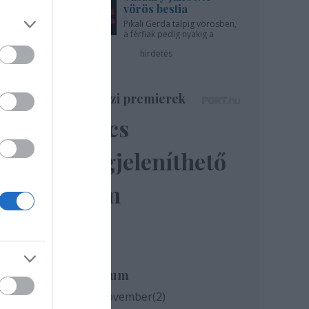
vörös bestia
Pikali Gerda talpig vörösben,
a férfiak pedig nyakig a
pácban - az Újszínházban!
hirdetés
Színházi premierek
Nincs
megjeleníthető
elem
Archívum
2020 november
(
2
)