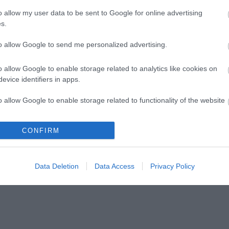
o allow my user data to be sent to Google for online advertising
s.
to allow Google to send me personalized advertising.
lói tartalomnak minősülnek, értük a
szolgáltatás technikai
üzemeltetője sem
n forduljon a blog szerkesztőjéhez. Részletek a
Felhasználási feltételekben
o allow Google to enable storage related to analytics like cookies on
evice identifiers in apps.
o allow Google to enable storage related to functionality of the website
CONFIRM
o allow Google to enable storage related to personalization.
o allow Google to enable storage related to security, including
Data Deletion
Data Access
Privacy Policy
cation functionality and fraud prevention, and other user protection.