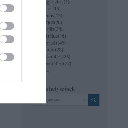
2020 augusztus
(
1
)
2020 július
(
16
)
2020 június
(
15
)
2020 május
(
20
)
2020 április
(
24
)
milyen
és az
2020 március
(
16
)
2020 február
(
46
)
2020 január
(
28
)
2019 december
(
25
)
2019 november
(
27
)
Tovább
...
Szinház helyszínek