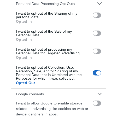
Please note that this website/app uses one or more Google
Personal Data Processing Opt Outs
de Stat (Állami Zsidó Színház) tagja - párhuzamosan
services and may gather and store information including but
tag a Román Nemzeti Színházban, ahol jelenleg
not limited to your visit or usage behaviour. You may click to
I want to opt-out of the Sharing of my
Georg Kreisler Lola Blau című mono-musicaljét
personal data.
grant or deny consent to Google and its third-party tags to
alakítja, valamint fiával (Tudor Aaron Istador)
Opted In
use your data for below specified purposes in below Google
kétszemélyes zenés darabban lép fel: Omar
consent section.
I want to opt-out of the Sale of my
Khayyam összeállításával Utolsó tangó. Israel
Personal Data.
Horovitz kétszemélyesében (Parkolj a Harvardnál).
Opted In
Múlt év októberében a bukaresti Nemzetiben Barta
I want to opt-out of processing my
Lajos Szerelemének Szalay Lujzáját játszotta. Liviu
Personal Data for Targeted Advertising.
Ciulei rendezésében Pirandello: Hat szerep keres egy
Opted In
szerzőt darabjának Mostohalánya a Bulandra
Színházban idén áprilisban.
I want to opt-out of Collection, Use,
Retention, Sale, and/or Sharing of my
Personal Data that Is Unrelated with the
Purposes for which it was collected.
Morgenstern vonzódik a szólista lehetőségekhez.
Opted Out
Szeret egyedül kiállni a színre. Együttesben is úgy
játszik (pl. a Bulandra Turandot pesti
Google consents
vendégszereplésén), mintha partnerek nélkül
főszerepelne. Primadonnásan túlszínez, túlmozog.
I want to allow Google to enable storage
Taglejtéseinek díszített kacskaringói között azonban
related to advertising like cookies on web or
hiteles jiddis gesztusrendszer is föltűnik.
device identifiers in apps.