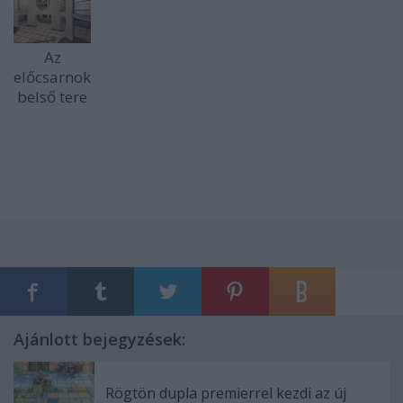
Az
előcsarnok
belső tere
Ajánlott bejegyzések:
Rögtön dupla premierrel kezdi az új