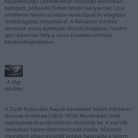
hajlandóságú üzemvezetője főiskolás koromban
belopott, pótlandó filmtörténeti hiányaimat. Lírai
emlékeim helyén azonban keverőpult és világítási
lehetőségeket helyeztek el. A Belvárosi Színház
nemcsak vonzó építészeti letisztultságával, hanem
igen alkalmas hely a város szívében színházi
kezdeményezésekre.
A régi
nézőtér
A Zsidó Kulturális Napok keretében Sólem Aléchem /
Шолом-Алейхем (1859-1916) Marienbád című
regényének dramatizálását mutatták be. A szerzőt
valójában Salom Rabinovicsnak hívták. Második
megjelent elbeszélésétől kezdve használta a Sólem