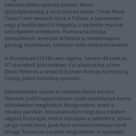
Aléchem (Béke veletek) álnevet. Némi
igazságtalanság a múlt század elején "zsidó Mark
Twain"-nek nevezett íróra a Tóbiás, a tejesember -
vagy a belőle készült Hegedűs a háztetőn musical
szerzőjeként emlékezni. Humora tartósítja
elbeszéléseit, amelyek telítettek a mindennapok
gazdag részleteivel, tömören velős emberismerettel.
A Marienbád (1918) nem regény, hanem 49 levél és
47 táviratból álló történet. Ezt alkalmazta színre
Deres Péter és a rendező Eichner András Komoróczy
Szonja jiddis fordítása nyomán.
Marienbádba utazik az ortodox Belcsi kúrára.
Gombár Judit hagyományos zsidó családanya barna
öltözékében megérkezik Morgenstern, leveti a
rituális parókát, felszabadultan megrázza modern
vágású frizuráját. Amint visszajön a játéktérre, kihívó
sárga ruhát hord, Jane Avril kánkánszoknyája tűnik
fel egy Toulouse-Lautrec litográfiáról. A nyaralási