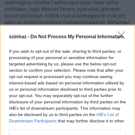
levélregény mintha Csehov nyaralási írása volna
zsidóban, vagy Molnár Ferenc nyaralási jelenetei
közüli pólisiban. Előbb csak a költségekről esik szó,
vagy az orvosi kezelések hiábavalóságáról. Mihamar
azonban a szabadság a tét. Lehetséges-e kitörni az
ortodox kötöttségekből egy másik kultúra, erkölcs
szinhaz -
Do Not Process My Personal Information
keretei közé? A megengedő férj csomagol, és
asszonya után rohan rendet tenni. A dráma elmarad.
If you wish to opt-out of the sale, sharing to third parties, or
Zenés fináléban oldódnak fel a konfliktusok.
processing of your personal or sensitive information for
targeted advertising by us, please use the below opt-out
A hétköznapok bájjal felrakott apró részletei mögött
section to confirm your selection. Please note that after your
feszül a kibékíthetetlen dráma a vallási előírásokat
opt-out request is processed you may continue seeing
szigorral megtartó stetl, és a környező kultúra
interest-based ads based on personal information utilized by
között. A Marianbádban csakúgy, mint már New
us or personal information disclosed to third parties prior to
Yorkban írott nagyregényében, a zsidó
your opt-out. You may separately opt-out of the further
vándorszínészek karriertörténetéről
disclosure of your personal information by third parties on the
(Vándorcsillagok).
IAB’s list of downstream participants. This information may
also be disclosed by us to third parties on the
IAB’s List of
Az előadás húzóneve Maia Morgenstern (1962), de
Downstream Participants
that may further disclose it to other
bevallom Börcsök Enikőért mentem megnézni az
third parties.
előadást. Morgenstern a bukaresti Teatrul Evreiesc