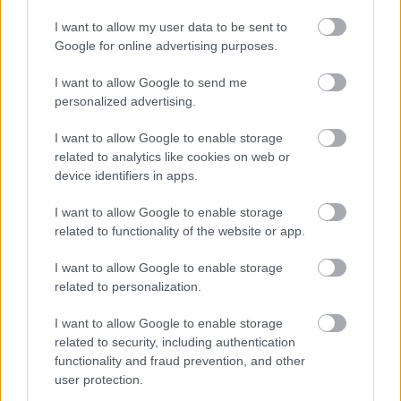
Börcsök mnemotechnikai gyakorlatként számára
I want to allow my user data to be sent to
Google for online advertising purposes.
süketen ismeretlen nyelven adja elő szerepét. S ha a
szöveg görcsösen szakadozik is ki belőle, hitelesen
I want to allow Google to send me
állít színre egy eleven, ismerős embert, a pletykás
personalized advertising.
szomszédnőt, aki leányait portálja a nyaralóhelyen.
Börcsök nem szabad madár Marienbádban,
I want to allow Google to enable storage
ugyanolyan megrettent, lekötözött merevséggel
related to analytics like cookies on web or
közlekedik, mintha odahaza volna lengyel falujában.
device identifiers in apps.
Oberfrank Pál (Marjamcsik) nyári Don Juan, a
I want to allow Google to enable storage
nyaralóhely szériacsábítója, gondosan bajusszal,
related to functionality of the website or app.
rámenősen, sikertelenségkor sértetten, dalol-táncol,
és az új fürdőévadban újra kezdi. Besenczi Árpád
I want to allow Google to enable storage
(Slajme) cseppet népszínmű-zsidó, aki a tapsrendnél
related to personalization.
hátranyúl és belekortyol a pálinkába.
I want to allow Google to enable storage
A zeneszerző Jávori Ferenc a pianínónál, nyirettyűvel
related to security, including authentication
Gazda Bence igen vidám fürdőhelyi hangulattal
functionality and fraud prevention, and other
szolgálnak a múlt század elejéről. Alkalmasint
user protection.