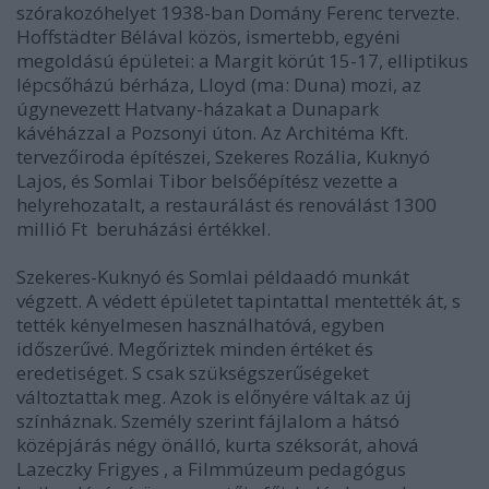
szórakozóhelyet 1938-ban Domány Ferenc tervezte.
Hoffstädter Bélával közös, ismertebb, egyéni
megoldású épületei: a Margit körút 15-17, elliptikus
lépcsőházú bérháza, Lloyd (ma: Duna) mozi, az
úgynevezett Hatvany-házakat a Dunapark
kávéházzal a Pozsonyi úton. Az Architéma Kft.
tervezőiroda építészei, Szekeres Rozália, Kuknyó
Lajos, és Somlai Tibor belsőépítész vezette a
helyrehozatalt, a restaurálást és renoválást 1300
millió Ft beruházási értékkel.
Szekeres-Kuknyó és Somlai példaadó munkát
végzett. A védett épületet tapintattal mentették át, s
tették kényelmesen használhatóvá, egyben
időszerűvé. Megőriztek minden értéket és
eredetiséget. S csak szükségszerűségeket
változtattak meg. Azok is előnyére váltak az új
színháznak. Személy szerint fájlalom a hátsó
középjárás négy önálló, kurta széksorát, ahová
Lazeczky Frigyes , a Filmmúzeum pedagógus