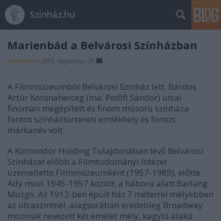
Színház.hu
Marienbád a Belvárosi Színházban
szinhazhu
•
2005. augusztus 29.
A Filmmúzeumból Belvárosi Színház lett. Bárdos
Artúr Koronaherceg (ma: Petõfi Sándor) utcai
finoman megépített és finom mûsorú színháza
fontos színháztörténeti emlékhely és fontos
márkanév volt.
A Komondor Holding Tulajdonában lévő Belvárosi
Színházat előbb a Filmtudományi Intézet
üzemeltette Filmmúzeumként (1957-1989), előtte
Ady mozi 1945-1957 között, a háború alatt Barlang
Mozgó. Az 1912-ben épült ház 7 méterrel mélyebben
az utcaszintnél, alagsorában eredetileg Broadway
mozinak nevezett két emelet mély, kagyló alakú