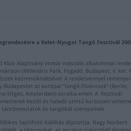
grendezésre a Kelet-Nyugat Tangó Fesztivál 200
gó Klub Alapítvány immár második alkalommal rende
nárison (Millenáris Park, Fogadó, Budapest, II. ker. 
űvészek közreműködésével. A rendezvénnyel reményei
y Budapestet az európai "tangó-fővárosok" (Berlin,
ona-Sitges, Amsterdam) soraiba emeli. A fesztivál
gómesterek kezdő és haladó szintű kurzusain vehetn
, táncbemutatók és tangóbál szerepelnek.
2004-es Sajtófotó Kiállítás díjazottja, Nagy Norbert
 oldalát, a táncosokat, az arcukon tükröződő élmény