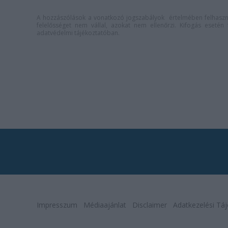
A hozzászólások a
vonatkozó jogszabályok
értelmében felhaszná
felelősséget nem vállal, azokat nem ellenőrzi. Kifogás eseté
adatvédelmi tájékoztatóban
.
Impresszum
Médiaajánlat
Disclaimer
Adatkezelési Táj