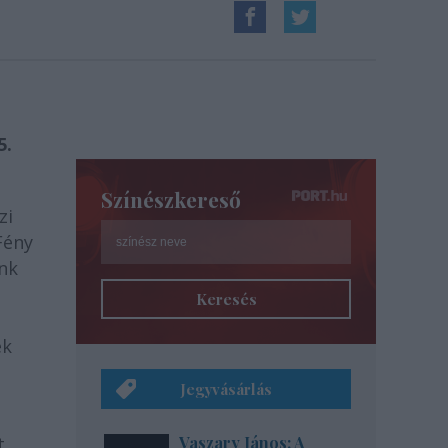
5.
Színészkereső
zi
Fény
nk
Keresés
ek
Jegyvásárlás
t
Vaszary János: A