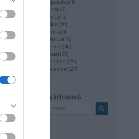
2020 augusztus
(
1
)
2020 július
(
16
)
2020 június
(
15
)
2020 május
(
20
)
2020 április
(
24
)
2020 március
(
16
)
2020 február
(
46
)
2020 január
(
28
)
2019 december
(
25
)
2019 november
(
27
)
Tovább
...
zai
Szinház helyszínek
t a
 a