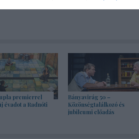
upla premierrel
Bányavirág 50 –
új évadot a Radnóti
Közönségtalálkozó és
jubileumi előadás