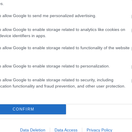
s.
n Osnovski által összeállított zenére táncolhatnak 
to allow Google to send me personalized advertising.
o allow Google to enable storage related to analytics like cookies on
evice identifiers in apps.
 évadnyitója az Uránia Nemzeti Filmszínházban.
o allow Google to enable storage related to functionality of the website
o allow Google to enable storage related to personalization.
o allow Google to enable storage related to security, including
cation functionality and fraud prevention, and other user protection.
án: 1200 Ft
CONFIRM
Data Deletion
Data Access
Privacy Policy