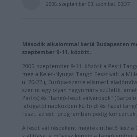
2005. szeptember 03. szombat, 00:37
Második alkalommal kerül Budapesten me
szeptember 9-11. között.
2005. szeptember 9-11. között a Pesti Tan
meg a Kelet-Nyugat Tangó Fesztivált a Mille
u. 20-22.), Európa-szerte elismert eladóm
szerint egy olyan hagyomány születik, amel
Párizs) és "tangó-fesztiválvárosok" (Barcel
látogatói napközben külföldi és hazai tan
részt, az esti programban pedig koncertek
A fesztivál részeként megtekinthető lesz a 
kiállítása, a művész képein a tangó emberi