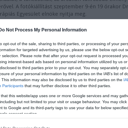
rővel. A fotókiállítást szeptember 9-én 19 órakor Dr
ápiás Egyesület elnöke nyitja meg.
Do Not Process My Personal Information
, Európa egyik legnevesebb klasszikus tangót játszó
ktató tangó mesterek és hazai és külföldi táncosok
to opt-out of the sale, sharing to third parties, or processing of your per
 két bandoneonnal (a tangóharmonika egy, kifejezet
formation for targeted advertising by us, please use the below opt-out s
kus változata), két hegedűvel, zongorával és bőgőve
r selection. Please note that after your opt-out request is processed y
. orchesta tipica felállásának. Az együttest klasszi
eing interest-based ads based on personal information utilized by us or
disclosed to third parties prior to your opt-out. You may separately opt-
1994-ben. A repertoár több mint 70 tangót,
losure of your personal information by third parties on the IAB’s list of
mikai változatát foglalja magába, amelynek nagy rés
. This information may also be disclosed by us to third parties on the
IA
yan szenvedéllyel, tűzzel és lendülettel adják elő, 
Participants
that may further disclose it to other third parties.
adja. A zenekar nem csak a klasszikus tangózeneka
 that this website/app uses one or more Google services and may gath
a saját stílusát és szerzeményeit is. Az autentikus
including but not limited to your visit or usage behaviour. You may click 
 énekes, Sergio Gobi, akinek orgánuma a tangó
 to Google and its third-party tags to use your data for below specifi
zi.
ogle consent section.
dége, DJ Roland Sardison tangó szettjére, illetve az