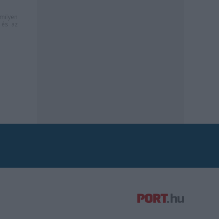
milyen
és az