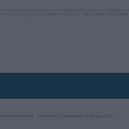
lói tartalomnak minősülnek, értük a
szolgáltatás technikai
üzemeltetője sem
n forduljon a blog szerkesztőjéhez. Részletek a
Felhasználási feltételekben
ékoztató (Port.hu)
Adatkezelési Tájékoztató (Inda-labs Zrt.)