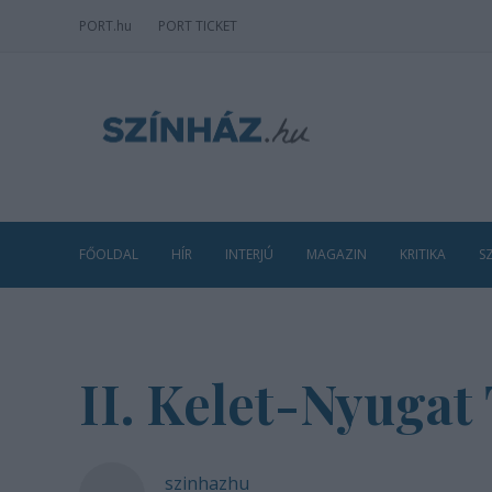
PORT
.hu
PORT TICKET
FŐOLDAL
HÍR
INTERJÚ
MAGAZIN
KRITIKA
S
II. Kelet-Nyugat
szinhazhu