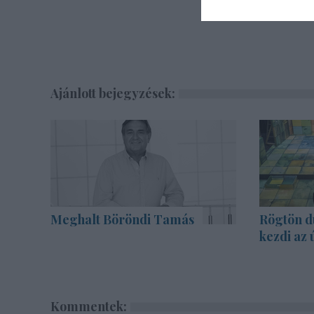
Ajánlott bejegyzések:
Meghalt Böröndi Tamás
Rögtön d
kezdi az 
Kommentek: