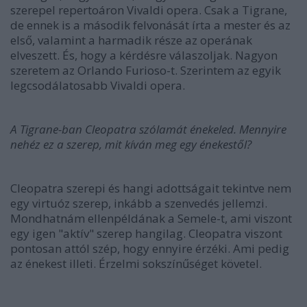
szerepel repertoáron Vivaldi opera. Csak a Tigrane,
de ennek is a második felvonását írta a mester és az
első, valamint a harmadik része az operának
elveszett. És, hogy a kérdésre válaszoljak. Nagyon
szeretem az Orlando Furioso-t. Szerintem az egyik
legcsodálatosabb Vivaldi opera.
A Tigrane-ban Cleopatra szólamát énekeled. Mennyire
nehéz ez a szerep, mit kíván meg egy énekestől?
Cleopatra szerepi és hangi adottságait tekintve nem
egy virtuóz szerep, inkább a szenvedés jellemzi.
Mondhatnám ellenpéldának a Semele-t, ami viszont
egy igen "aktív" szerep hangilag. Cleopatra viszont
pontosan attól szép, hogy ennyire érzéki. Ami pedig
az énekest illeti. Érzelmi sokszínűséget követel.