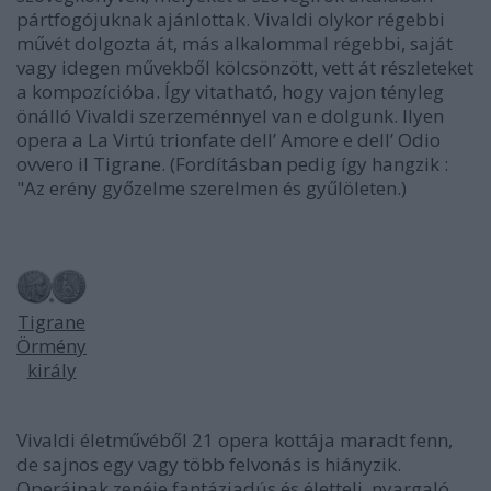
pártfogójuknak ajánlottak. Vivaldi olykor régebbi
művét dolgozta át, más alkalommal régebbi, saját
vagy idegen művekből kölcsönzött, vett át részleteket
a kompozícióba. Így vitatható, hogy vajon tényleg
önálló Vivaldi szerzeménnyel van e dolgunk. Ilyen
opera a La Virtú trionfate dell’ Amore e dell’ Odio
ovvero il Tigrane. (Fordításban pedig így hangzik :
"Az erény győzelme szerelmen és gyűlöleten.)
Tigrane
Örmény
király
Vivaldi életművéből 21 opera kottája maradt fenn,
de sajnos egy vagy több felvonás is hiányzik.
Operáinak zenéje fantáziadús és életteli, nyargaló