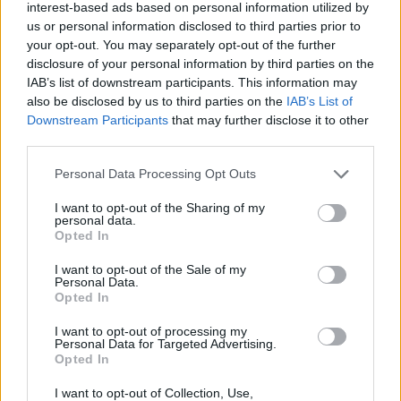
egy feladat volt, amit meg kellett oldani?
interest-based ads based on personal information utilized by
us or personal information disclosed to third parties prior to
Vivaldi sokoldalúságát a magyar közönség szinte
your opt-out. You may separately opt-out of the further
egyáltalán nem ismeri. Klasszisokkal többet kellene
disclosure of your personal information by third parties on the
foglalkozni vele. Igény pedig meg lenne rá szerintem.
IAB’s list of downstream participants. This information may
Feladat is volt megformálni a szerepet, de szeretem
also be disclosed by us to third parties on the
IAB’s List of
Vivaldit. Igazán sokoldalú szerző, de mint említettem
Downstream Participants
that may further disclose it to other
ezt Magyarországon csak nagyon kevesen tudják. Az
third parties.
alap talán általános iskola ének-zene óra,
Please note that this website/app uses one or more Google
Personal Data Processing Opt Outs
zenehallgatás Vivaldi : A négy évszak. Igaz túlzottan
services and may gather and store information including but
nem vagyok otthon művészetében, de a nyáron elég
not limited to your visit or usage behaviour. You may click to
I want to opt-out of the Sharing of my
sokat ültem az autóba és ott sokat hallgattam
personal data.
grant or deny consent to Google and its third-party tags to
Opted In
Vivaldit. Főleg hegedűversenyeit. Ezek nagyon
use your data for below specified purposes in below Google
tetszettek.
consent section.
I want to opt-out of the Sale of my
Personal Data.
Kedvenc műved esetleg van Vivalditól?
Opted In
I want to opt-out of processing my
Kedvenc művem nincs, de mindig szívesen
Personal Data for Targeted Advertising.
hallgatom.
Opted In
Clearte-t alakítod ebben a Vivaldi-operában. Mesélnél
I want to opt-out of Collection, Use,