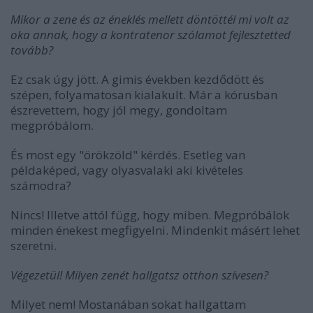
Mikor a zene és az éneklés mellett döntöttél mi volt az
oka annak, hogy a kontratenor szólamot fejlesztetted
tovább?
Ez csak úgy jött. A gimis években kezdődött és
szépen, folyamatosan kialakult. Már a kórusban
észrevettem, hogy jól megy, gondoltam
megpróbálom.
És most egy "örökzöld" kérdés. Esetleg van
példaképed, vagy olyasvalaki aki kivételes
számodra?
Nincs! Illetve attól függ, hogy miben. Megpróbálok
minden énekest megfigyelni. Mindenkit másért lehet
szeretni.
Végezetül! Milyen zenét hallgatsz otthon szívesen?
Milyet nem! Mostanában sokat hallgattam