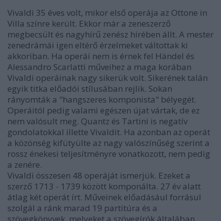
Vivaldi 35 éves volt, mikor első operája az Ottone in
Villa színre került. Ekkor már a zeneszerző
megbecsült és nagyhírű zenész hírében állt. A mester
zenedrámái igen eltérő érzelmeket váltottak ki
akkoriban. Ha operái nem is érnek fel Händel és
Alessandro Scarlatti műveihez a maga korában
Vivaldi operáinak nagy sikerük volt. Sikerének talán
egyik titka előadói stílusában rejlik. Sokan
rányomták a "hangszeres komponista" bélyegét.
Operáitól pedig valami egészen újat vártak, de ez
nem valósult meg. Quantz és Tartini is negatív
gondolatokkal illette Vivaldit. Ha azonban az operát
a közönség kifütyülte az nagy valószínűség szerint a
rossz énekesi teljesítményre vonatkozott, nem pedig
a zenére.
Vivaldi összesen 48 operáját ismerjük. Ezeket a
szerző 1713 - 1739 között komponálta. 27 év alatt
átlag két operát írt. Műveinek előadásául forrásul
szolgál a ránk marad 19 partitúra és a
szövegkönyvek, melyeket a szövegírók általában