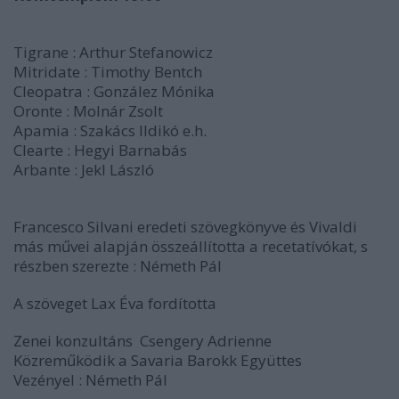
Tigrane : Arthur Stefanowicz
Mitridate : Timothy Bentch
Cleopatra : González Mónika
Oronte : Molnár Zsolt
Apamia : Szakács Ildikó e.h.
Clearte : Hegyi Barnabás
Arbante : Jekl László
Francesco Silvani eredeti szövegkönyve és Vivaldi
más művei alapján összeállította a recetatívókat, s
részben szerezte : Németh Pál
A szöveget Lax Éva fordította
Zenei konzultáns Csengery Adrienne
Közreműködik a Savaria Barokk Együttes
Vezényel : Németh Pál