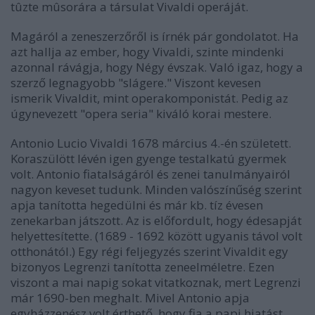
tûzte mûsorára a társulat Vivaldi operáját.
Magáról a zeneszerzőről is írnék pár gondolatot. Ha
azt hallja az ember, hogy Vivaldi, szinte mindenki
azonnal rávágja, hogy Négy évszak. Való igaz, hogy a
szerző legnagyobb "slágere." Viszont kevesen
ismerik Vivaldit, mint operakomponistát. Pedig az
úgynevezett "opera seria" kiváló korai mestere.
Antonio Lucio Vivaldi 1678 március 4.-én született.
Koraszülött lévén igen gyenge testalkatú gyermek
volt. Antonio fiatalságáról és zenei tanulmányairól
nagyon keveset tudunk. Minden valószínűség szerint
apja tanította hegedülni és már kb. tíz évesen
zenekarban játszott. Az is előfordult, hogy édesapját
helyettesítette. (1689 - 1692 között ugyanis távol volt
otthonától.) Egy régi feljegyzés szerint Vivaldit egy
bizonyos Legrenzi tanította zeneelméletre. Ezen
viszont a mai napig sokat vitatkoznak, mert Legrenzi
már 1690-ben meghalt. Mivel Antonio apja
egyházzenész volt érthető, hogy fia a papi hiatást