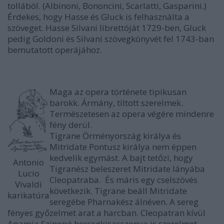
tollából. (Albinoni, Bononcini, Scarlatti, Gasparini.)
Érdekes, hogy Hasse és Gluck is felhasználta a
szöveget. Hasse Silvani librettóját 1729-ben, Gluck
pedig Goldoni és Silvani szövegkönyvét fel 1743-ban
bemutatott operájához.
Maga az opera története tipikusan
barokk. Ármány, tiltott szerelmek.
Természetesen az opera végére mindenre
fény derül.
Tigrane Örményország királya és
Mitridate Pontusz királya nem éppen
kedvelik egymást. A bajt tetőzi, hogy
Antonio
Tigranész beleszeret Mitridate lányába
Lucio
Cleopatraba. És máris egy cselszövés
Vivaldi
következik. Tigrane beáll Mitridate
karikatúra
seregébe Pharnakész álnéven. A sereg
fényes győzelmet arat a harcban. Cleopatran kívül
Apamia Szinopé hercegkisasszonya is szerelmet