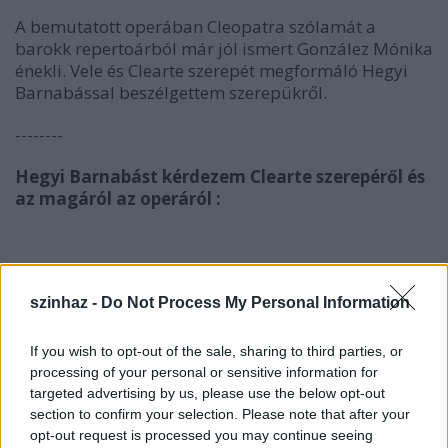
A bemutatott operában Cleopatra szólamát a
barokk repertoárból már jól ismert González Mónika
énekli. Vele és Clearte szerepét megformáló Hegyi
Barnabással beszélgettem szerepükről.
--------
Hegyi Barnabást kérdezem Clearte szerepéről és
az magáról az operáról :
szinhaz -
Do Not Process My Personal Information
Hegyi
If you wish to opt-out of the sale, sharing to third parties, or
Barnabás
processing of your personal or sensitive information for
targeted advertising by us, please use the below opt-out
section to confirm your selection. Please note that after your
Hogy viszonyulsz Vivaldi zenéjéhez, szereted? Vagy csak
opt-out request is processed you may continue seeing