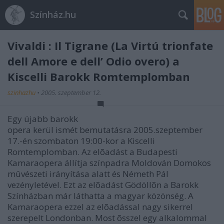
Színház.hu
Vivaldi : Il Tigrane (La Virtú trionfate
dell Amore e dell’ Odio overo) a
Kiscelli Barokk Romtemplomban
szinhazhu
•
2005. szeptember 12.
Egy újabb barokk
opera kerül ismét bemutatásra 2005.szeptember
17.-én szombaton 19:00-kor a Kiscelli
Romtemplomban. Az elõadást a Budapesti
Kamaraopera állítja színpadra Moldován Domokos
mûvészeti irányítása alatt és Németh Pál
vezényletével. Ezt az elõadást Gödöllõn a Barokk
Színházban már láthatta a magyar közönség. A
Kamaraopera ezzel az elõadással nagy sikerrel
szerepelt Londonban. Most õsszel egy alkalommal