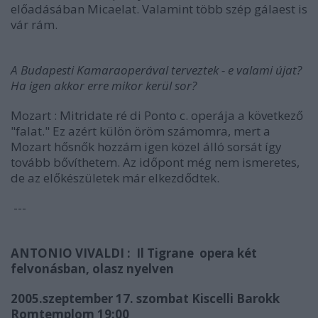
előadásában Micaelat. Valamint több szép gálaest is
vár rám.
A Budapesti Kamaraoperával terveztek - e valami újat?
Ha igen akkor erre mikor kerül sor?
Mozart : Mitridate ré di Ponto c. operája a következő
"falat." Ez azért külön öröm számomra, mert a
Mozart hősnők hozzám igen közel álló sorsát így
tovább bővíthetem. Az időpont még nem ismeretes,
de az előkészületek már elkezdődtek.
---
ANTONIO VIVALDI : Il Tigrane opera két
felvonásban, olasz nyelven
2005.szeptember 17. szombat Kiscelli Barokk
Romtemplom 19:00