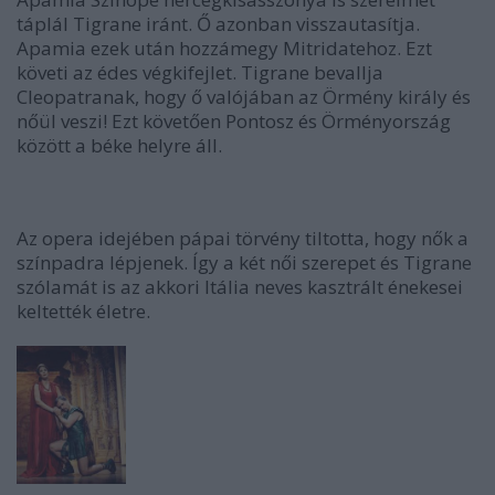
táplál Tigrane iránt. Ő azonban visszautasítja.
Apamia ezek után hozzámegy Mitridatehoz. Ezt
követi az édes végkifejlet. Tigrane bevallja
Cleopatranak, hogy ő valójában az Örmény király és
nőül veszi! Ezt követően Pontosz és Örményország
között a béke helyre áll.
Az opera idejében pápai törvény tiltotta, hogy nők a
színpadra lépjenek. Így a két női szerepet és Tigrane
szólamát is az akkori Itália neves kasztrált énekesei
keltették életre.