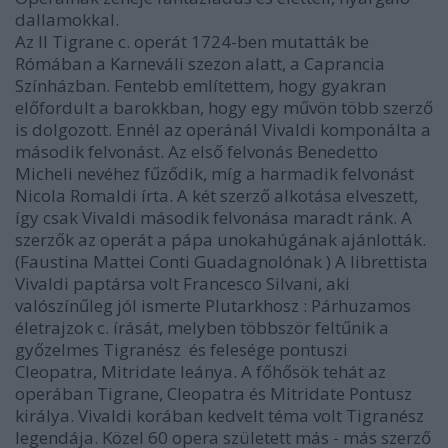
dallamokkal.
Az Il Tigrane c. operát 1724-ben mutatták be
Rómában a Karneváli szezon alatt, a Caprancia
Színházban. Fentebb említettem, hogy gyakran
előfordult a barokkban, hogy egy művön több szerző
is dolgozott. Ennél az operánál Vivaldi komponálta a
második felvonást. Az első felvonás Benedetto
Micheli nevéhez fűződik, míg a harmadik felvonást
Nicola Romaldi írta. A két szerző alkotása elveszett,
így csak Vivaldi második felvonása maradt ránk. A
szerzők az operát a pápa unokahúgának ajánlották.
(Faustina Mattei Conti Guadagnolónak ) A librettista
Vivaldi paptársa volt Francesco Silvani, aki
valószínűleg jól ismerte Plutarkhosz : Párhuzamos
életrajzok c. írását, melyben többször feltűnik a
győzelmes Tigranész és felesége pontuszi
Cleopatra, Mitridate leánya. A főhősök tehát az
operában Tigrane, Cleopatra és Mitridate Pontusz
királya. Vivaldi korában kedvelt téma volt Tigranész
legendája. Közel 60 opera született más - más szerző