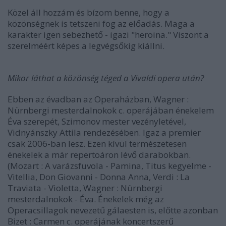
Közel áll hozzám és bízom benne, hogy a
közönségnek is tetszeni fog az előadás. Maga a
karakter igen sebezhető - igazi "heroina." Viszont a
szerelméért képes a legvégsőkig kiállni.
Mikor láthat a közönség téged a Vivaldi opera után?
Ebben az évadban az Operaházban, Wagner :
Nürnbergi mesterdalnokok c. operájában énekelem
Éva szerepét, Szimonov mester vezényletével,
Vidnyánszky Attila rendezésében. Igaz a premier
csak 2006-ban lesz. Ezen kívül természetesen
énekelek a már repertoáron lévő darabokban.
(Mozart : A varázsfuvola - Pamina, Titus kegyelme -
Vitellia, Don Giovanni - Donna Anna, Verdi : La
Traviata - Violetta, Wagner : Nürnbergi
mesterdalnokok - Éva. Énekelek még az
Operacsillagok nevezetű gálaesten is, előtte azonban
Bizet : Carmen c. operájának koncertszerű