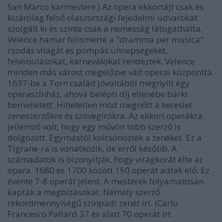
San Marco karmestere.) Az opera ekkortájt csak és
kizárólag felső olaszországi fejedelmi udvarokat
szolgált ki és szinte csak a nemesség látogathatta.
Velence hamar felismerte a "dramma per musica"
csodás világát és pompás ünnepségeket,
felvonulásokat, karneválokat rendeztek. Velence
minden más várost megelőzve vált operai központtá.
1637-be a Torn család jóvoltából megnyílt egy
operaszínház, ahova belépti díj ellenébe bárki
bemehetett. Hihetetlen mód megnőtt a kereslet
zeneszerzőkre és szövegírókra. Az ekkori operákra
jellemző volt, hogy egy művön több szerző is
dolgozott. Egymástól kölcsönözték a zenéket. Ez a
Tigrane-ra is vonatkozik, de erről később. A
számadatok is bizonyítják, hogy virágkorát élte az
opera. 1680 és 1700 között 150 operát adtak elő. Ez
évente 7-8 operát jelent. A mesterek folyamatosan
kapták a megbízásokat. Némely szerző
rekordmennyiségű színpadi zenét írt. (Carlo
Francesco Pallard 37 év alatt 70 operát írt.