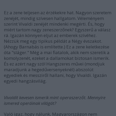
Ez a zene teljesen az érzékekre hat. Nagyon szeretem
zenéjét, mindig szívesen hallgatom. Véleményem
szerint Vivaldi zenéjét mindenki megérti. És, hogy
miért tartom nagy zeneszerzőnek? Egyszerű a válasz
rá. Igazán könnyen eljut az emberek szívéhez.
Nézzük meg egy tipikus példát a Négy évszakot.
(Ahogy Barnabás is említette.) Ez a zene keletkezése
óta "sláger." Még a mai fiatalok, akik nem szeretik a
komolyzenét, ezeket a dallamokat biztosan ismerik.
És ez azért nagy szó! Hangszeres művei (mondjuk
maradjunk a hegedűversenyeknél) abszolút
egyediek és messziről hallani, hogy Vivaldi. Igazán
egyedi hangzásvilág.
Vivaldit kevesen ismerik mint operaszerzőt. Mennyire
ismered operáinak világát?
Való igaz, hogy nálunk, Magyarországon nem