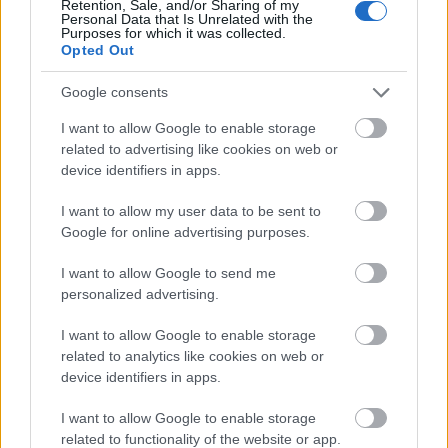
Retention, Sale, and/or Sharing of my
egy kicsit magáról a szerepről?
Personal Data that Is Unrelated with the
Purposes for which it was collected.
Opted Out
Ez a szerep akkor talált meg amikor még a Weiner
Leó Konzervatóriumba jártam. Innen jelentkeztem a
Google consents
Simándy Énekversenyre. Csengery Adrienn hallott
ekkor. Ő a zsűriben foglalt helyet. Ezek után
I want to allow Google to enable storage
kerültem a Kamaraoperához. Clearte, szólamát
related to advertising like cookies on web or
tekintve kasztrált szerep. Tehát kontratenor hangon
device identifiers in apps.
szólal meg. Nincs túl nagy szerepem ebben az
operában, de mégis szívemnek nagyon kedves.
I want to allow my user data to be sent to
Google for online advertising purposes.
Tigrane, Mitridate, Cleopatra kapcsolata Clearte-hez
hogyan és miképp fűződik?
I want to allow Google to send me
personalized advertising.
Mitridate és az én kapcsolatom nagyjából annyi,
hogy megveregeti a vállam, az eredményes
I want to allow Google to enable storage
hadjáratért. Én a szövetségese vagyok a történet
related to analytics like cookies on web or
szerint. Tigranéhoz viszont már komolyabb szálak
device identifiers in apps.
fűznek. Megpróbálom megmenteni az életét. Igaz ez
I want to allow Google to enable storage
a tett az Örmény királyt nem nagyon hatja meg.
related to functionality of the website or app.
Cleopatra és Clearte kapcsolata merőben más.